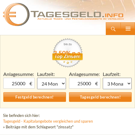
Suchen
Tagesgeld.info – Tagesgeldkonten vergleichen und Tagesgeld-Zinsen berechnen
Zum
Primäre
Inhalt
Menü
springen
3,50% p.a.
Anlagesumme:
Laufzeit:
Anlagesumme:
Laufzeit:
€
€
Sie befinden sich hier:
Tagesgeld - Kapitalangebote vergleichen und sparen
» Beiträge mit dem Schlagwort "zinssatz"