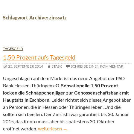
Schlagwort-Archive: zinssatz
TAGESGELD
1,50 Prozent aufs Tagesgeld
25. SEPTEMBER 2014
3TASK
SCHREIBE EINEN KOMMENTAR
Ungeschlagen auf dem Markt ist das neue Angebot der PSD
Bank Hessen-Thüringen eG.
Sensationelle 1,50 Prozent
locken die Schnäppchenjäger zur Genossenschaftsbank mit
Hauptsitz in Eschborn.
Leider richtet sich dieses Angebot aber
an Personen, die in Hessen oder Thüringen leben. Und die
sollten sich beeilen: Der Zins ist zwar garantiert bis 30. Januar
2015, das Konto muss aber bis spätestens 30. Oktober
1,50 Prozent aufs Tagesgeld
eröffnet werden.
weiterlesen
→