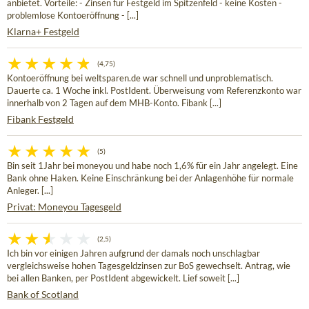
anbietet. Vorteile: - Zinsen für Festgeld im Spitzenfeld - keine Kosten -
problemlose Kontoeröffnung - [...]
Klarna+ Festgeld
(4,75)
Kontoeröffnung bei weltsparen.de war schnell und unproblematisch.
Dauerte ca. 1 Woche inkl. PostIdent. Überweisung vom Referenzkonto war
innerhalb von 2 Tagen auf dem MHB-Konto. Fibank [...]
Fibank Festgeld
(5)
Bin seit 1Jahr bei moneyou und habe noch 1,6% für ein Jahr angelegt. Eine
Bank ohne Haken. Keine Einschränkung bei der Anlagenhöhe für normale
Anleger. [...]
Privat: Moneyou Tagesgeld
(2,5)
Ich bin vor einigen Jahren aufgrund der damals noch unschlagbar
vergleichsweise hohen Tagesgeldzinsen zur BoS gewechselt. Antrag, wie
bei allen Banken, per PostIdent abgewickelt. Lief soweit [...]
Bank of Scotland