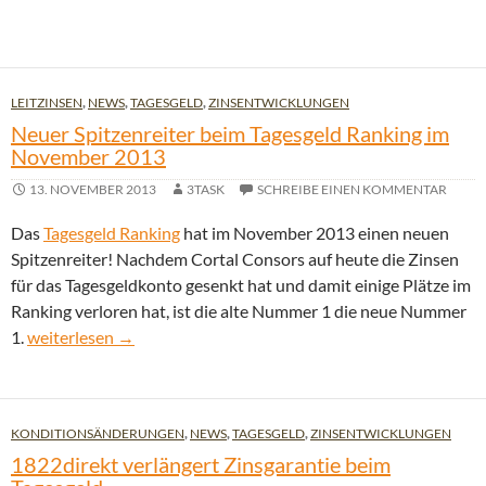
LEITZINSEN
,
NEWS
,
TAGESGELD
,
ZINSENTWICKLUNGEN
Neuer Spitzenreiter beim Tagesgeld Ranking im
November 2013
13. NOVEMBER 2013
3TASK
SCHREIBE EINEN KOMMENTAR
Das
Tagesgeld Ranking
hat im November 2013 einen neuen
Spitzenreiter! Nachdem Cortal Consors auf heute die Zinsen
für das Tagesgeldkonto gesenkt hat und damit einige Plätze im
Ranking verloren hat, ist die alte Nummer 1 die neue Nummer
Neuer Spitzenreiter beim Tagesgeld Ranking im November 20
1.
weiterlesen
→
KONDITIONSÄNDERUNGEN
,
NEWS
,
TAGESGELD
,
ZINSENTWICKLUNGEN
1822direkt verlängert Zinsgarantie beim