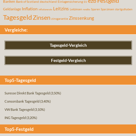
Festgeld
ezb
Banken
Bank of Scotland
deutschland
Einlagensicherung
EU
Leitzins
Inflation
Geldanlage
Leitzinsen
Sparen
Sparzinsen
startguthaben
inflationsrate
rendite
Tagesgeld
Zinsen
Zinssenkung
zinsgarantie
Vergleiche:
Tagesgeld-Vergleich
Festgeld-Vergleich
Top5-Tagesgeld
Suresse Direkt Bank Tagesgeld
(3,50%)
Consorsbank Tagesgeld
(3,40%)
VW Bank Tagesgeld
(3,10%)
ING Tagesgeld
(3,20%)
Top5-Festgeld