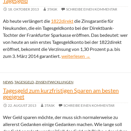
Tagesgeld
18. OKTOBER 2013
3TASK
SCHREIBE EINEN KOMMENTAR
Ab heute verlängert die
1822direkt
die Zinsgarantie für
Neukunden, die ein Tagesgeldkonto bei der Direktbank-
Tochter der Frankfurter Sparkasse eröffnen. Das bedeutet: wer
von heute an sein erstes Tagesgeldkonto bei der 1822direkt
eröffnet, bekommt die Verzinsung von 1,30 Prozent p.a. bis
1822direkt verlängert Zinsgaranti
zum 3. März 2014 garantiert.
weiterlesen
→
NEWS
,
TAGESGELD
,
ZINSENTWICKLUNGEN
Tagesgeld zum kurzfristigen Sparen am besten
geeignet
22. AUGUST 2013
3TASK
SCHREIBE EINEN KOMMENTAR
Wer Geld sparen möchte, der muss sich normalerweise zu
allererst Gedanken einige Gedanken machen. Wie lange soll