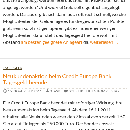
das Geld angelegt werden? Soll das Geld mit Risiko oder sicher
angelegt werden? Und wie viel Geld soll eigentlich angelegt
werden. Daraus ergibt sich dann auch oft recht schnell, welche
Möglichkeiten der Geldanlage es für die gewünschten Punkte
gibt. Beim kurzfristigen Sparen gibt es indes eher weniger
Möglichkeiten, dafür stellt das Tagesgeld hier die wohl mit
Tagesgeld zum kurzf
Abstand
am besten geeignete Anlageart
da.
weiterlesen
→
TAGESGELD
Neukundenaktion beim Credit Europe Bank
Tagesgeld beendet
15. NOVEMBER 2011
3TASK
SCHREIBE EINEN KOMMENTAR
Die Credit Europe Bank beendet mit sofortiger Wirkung ihre
Neukundenaktion beim Tagesgeld. Ab dem 16.11.2011
erhalten alle Neukunden wieder den Zinssatz von derzeit 1,50
% p.a. auf Einlagen bis 250.000 Euro. Der Sonderzinssatz