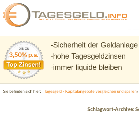
Suchen
Tagesgeld.info – Tagesgeldkonten vergleichen und T
Sicherheit der Geldanlage
3,50% p.a.
hohe Tagesgeldzinsen
immer liquide bleiben
Sie befinden sich hier:
Tagesgeld - Kapitalangebote vergleichen und sparen
»
Schlagwort-Archive: S