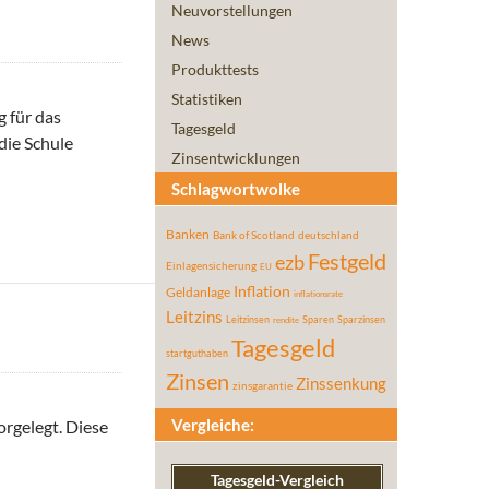
Neuvorstellungen
News
Produkttests
Statistiken
g für das
Tagesgeld
die Schule
Zinsentwicklungen
Schlagwortwolke
Banken
Bank of Scotland
deutschland
Festgeld
ezb
Einlagensicherung
EU
Inflation
Geldanlage
inflationsrate
Leitzins
Leitzinsen
Sparen
Sparzinsen
rendite
Tagesgeld
startguthaben
Zinsen
Zinssenkung
zinsgarantie
Vergleiche:
orgelegt. Diese
Tagesgeld-Vergleich