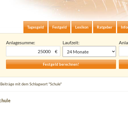
Zum Inhalt springen
agesgeld-Zinsen berechnen
Tagesgeld
Festgeld
Lexikon
Ratgeber
Inf
Anlagesumme:
Laufzeit:
Anl
€
 Beiträge mit dem Schlagwort "Schule"
chule