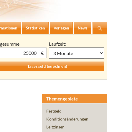
ormationen
Statistiken
Vorlagen
News
agesumme:
Laufzeit:
€
Themengebiete
Festgeld
Konditionsänderungen
Leitzinsen