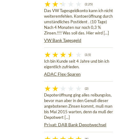
(2,25)
Das VW Tagesgeldkonto kann ich nicht
weiteremfehlen. Kontoeröffnung durch
umständliches Postident . (10 Tage)
Nach 4 Monaten nur noch 0,3 %
Zinsen.!!!! Was soll das. Hier wird [...]
VW Bank Tagesgeld
(3,5)
Ich bin Kunde seit 4 Jahre und bin ich
eigentlich zufrieden.
ADAC Flex-Sparen
(2)
Depoteröffnung ging alles reibungslos,
bevor man aber in den Genuß dieser
angebotenen Zinsen kommt, muß man
bis Mai 2015 warten, denn da muß der
Depotwert [...]
Privat: DAB Bank Depotwechsel