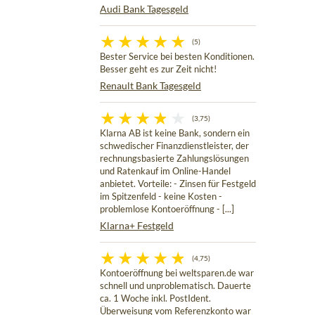
Audi Bank Tagesgeld
(5)
Bester Service bei besten Konditionen.
Besser geht es zur Zeit nicht!
Renault Bank Tagesgeld
(3,75)
Klarna AB ist keine Bank, sondern ein
schwedischer Finanzdienstleister, der
rechnungsbasierte Zahlungslösungen
und Ratenkauf im Online-Handel
anbietet. Vorteile: - Zinsen für Festgeld
im Spitzenfeld - keine Kosten -
problemlose Kontoeröffnung - [...]
Klarna+ Festgeld
(4,75)
Kontoeröffnung bei weltsparen.de war
schnell und unproblematisch. Dauerte
ca. 1 Woche inkl. PostIdent.
Überweisung vom Referenzkonto war