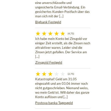
eine unverschlüsselte und
ungesicherte Email-Verbindung. Ein
gesichertes Kunden-Postfach über das
man sich mit der [...]
Bigbank Festgeld
(4,75)
Ich habe mein Konto bei Zinsgold vor
einiger Zeit erstellt, als die Zinsen noch
attraktiver waren. Leider sind die
Zinsen jetzt gefallen. Der Service am
[...]
Zinsgold Festgeld
(2,75)
Katastrophal! Geld am 31.05
eingezahlt und am 03.06 immer noch
nicht gutgeschrieben. Niemand weiss,
wo mein Geld ist. Will daher das ganze
Konto auflösen und [...]
Postova banka Tagesgeld