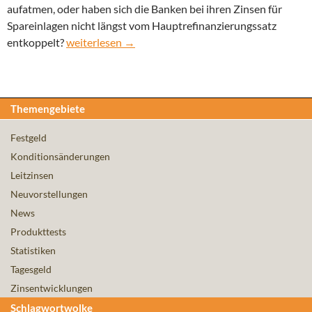
aufatmen, oder haben sich die Banken bei ihren Zinsen für
Spareinlagen nicht längst vom Hauptrefinanzierungssatz
Leitzins bleibt gleich: Können Sparer nun aufatmen?
entkoppelt?
weiterlesen
→
Themengebiete
Festgeld
Konditionsänderungen
Leitzinsen
Neuvorstellungen
News
Produkttests
Statistiken
Tagesgeld
Zinsentwicklungen
Schlagwortwolke