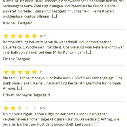
Klarna AB ist keine Bank, sondern ein schwedischer Finanzdienstleister, der
rechnungsbasierte Zahlungslösungen und Ratenkauf im Online-Handel
anbietet. Vorteile: - Zinsen für Festgeld im Spitzenfeld - keine Kosten -
problemlose Kontoeröffnung - [...]
Klarna+ Festgeld
(4,75)
Kontoeröffnung bei weltsparen.de war schnell und unproblematisch.
Dauerte ca. 1 Woche inkl. PostIdent. Überweisung vom Referenzkonto war
innerhalb von 2 Tagen auf dem MHB-Konto. Fibank [...]
Fibank Festgeld
(5)
Bin seit 1Jahr bei moneyou und habe noch 1,6% für ein Jahr angelegt. Eine
Bank ohne Haken. Keine Einschränkung bei der Anlagenhöhe für normale
Anleger. [...]
Privat: Moneyou Tagesgeld
(2,5)
Ich bin vor einigen Jahren aufgrund der damals noch unschlagbar
vergleichsweise hohen Tagesgeldzinsen zur BoS gewechselt. Antrag, wie
bei allen Banken, per PostIdent abgewickelt. Lief soweit [...]