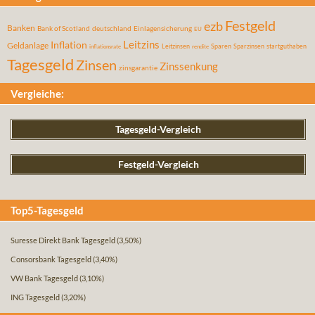
Festgeld
ezb
Banken
Bank of Scotland
deutschland
Einlagensicherung
EU
Leitzins
Inflation
Geldanlage
Leitzinsen
Sparen
Sparzinsen
startguthaben
inflationsrate
rendite
Tagesgeld
Zinsen
Zinssenkung
zinsgarantie
Vergleiche:
Tagesgeld-Vergleich
Festgeld-Vergleich
Top5-Tagesgeld
Suresse Direkt Bank Tagesgeld
(3,50%)
Consorsbank Tagesgeld
(3,40%)
VW Bank Tagesgeld
(3,10%)
ING Tagesgeld
(3,20%)