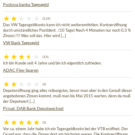
Postova banka Tagesgeld
(2,25)
Das VW Tagesgeldkonto kann ich nicht weiteremfehlen. Kontoeröffnung
durch umständliches Postident . (10 Tage) Nach 4 Monaten nur noch 0,3 %
Zinsen.!!!! Was soll das. Hier wird [...]
VW Bank Tagesgeld
(3,5)
Ich bin Kunde seit 4 Jahre und bin ich eigentlich zufrieden.
ADAC Flex-Sparen
(2)
Depoteröffnung ging alles reibungslos, bevor man aber in den Genuß dieser
angebotenen Zinsen kommt, muß man bis Mai 2015 warten, denn da muß
der Depotwert [...]
Privat: DAB Bank Depotwechsel
(5)
Vor ca. einem Jahr habe ich ein Tagesgeldkonto bei der VTB eröffnet. Der
Grund war, dass die Zinsen dort am höchsten waren. Die Kontoeröffnung