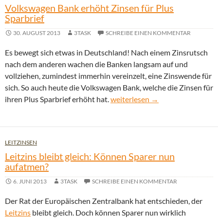
Volkswagen Bank erhöht Zinsen für Plus
Sparbrief
30. AUGUST 2013
3TASK
SCHREIBE EINEN KOMMENTAR
Es bewegt sich etwas in Deutschland! Nach einem Zinsrutsch
nach dem anderen wachen die Banken langsam auf und
vollziehen, zumindest immerhin vereinzelt, eine Zinswende für
sich. So auch heute die Volkswagen Bank, welche die Zinsen für
Volkswagen Bank erhöht Zinsen f
ihren Plus Sparbrief erhöht hat.
weiterlesen
→
LEITZINSEN
Leitzins bleibt gleich: Können Sparer nun
aufatmen?
6. JUNI 2013
3TASK
SCHREIBE EINEN KOMMENTAR
Der Rat der Europäischen Zentralbank hat entschieden, der
Leitzins
bleibt gleich. Doch können Sparer nun wirklich