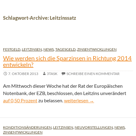
Schlagwort-Archive: Leitzinssatz
FESTGELD
,
LEITZINSEN
,
NEWS
,
TAGESGELD
,
ZINSENTWICKLUNGEN
Wie werden sich die Sparzinsen in Richtung 2014
entwickeln?
7. OKTOBER 2013
3TASK
SCHREIBE EINEN KOMMENTAR
Am Mittwoch dieser Woche hat der Rat der Europäischen
Notenbank, der EZB, beschlossen, den Leitzins unverändert
Wie werden sich die Sparzinsen in
auf 0,50 Prozent
zu belassen.
weiterlesen
→
KONDITIONSÄNDERUNGEN
,
LEITZINSEN
,
NEUVORSTELLUNGEN
,
NEWS
,
ZINSENTWICKLUNGEN