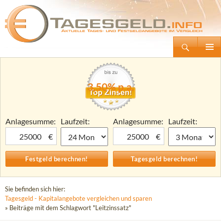
Suchen
Tagesgeld.info – Tagesgeldkonten vergleichen und Tagesgeld-Zinsen berechnen
Zum
Primäre
Inhalt
Menü
springen
3,50% p.a.
Anlagesumme:
Laufzeit:
Anlagesumme:
Laufzeit:
€
€
Sie befinden sich hier:
Tagesgeld - Kapitalangebote vergleichen und sparen
» Beiträge mit dem Schlagwort "Leitzinssatz"