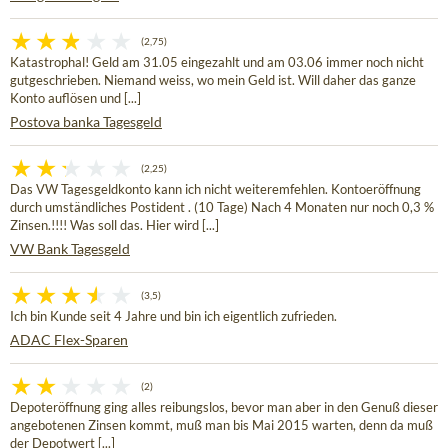
(2,75)
Katastrophal! Geld am 31.05 eingezahlt und am 03.06 immer noch nicht
gutgeschrieben. Niemand weiss, wo mein Geld ist. Will daher das ganze
Konto auflösen und [...]
Postova banka Tagesgeld
(2,25)
Das VW Tagesgeldkonto kann ich nicht weiteremfehlen. Kontoeröffnung
durch umständliches Postident . (10 Tage) Nach 4 Monaten nur noch 0,3 %
Zinsen.!!!! Was soll das. Hier wird [...]
VW Bank Tagesgeld
(3,5)
Ich bin Kunde seit 4 Jahre und bin ich eigentlich zufrieden.
ADAC Flex-Sparen
(2)
Depoteröffnung ging alles reibungslos, bevor man aber in den Genuß dieser
angebotenen Zinsen kommt, muß man bis Mai 2015 warten, denn da muß
der Depotwert [...]