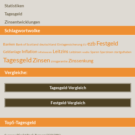
Statistiken
Tagesgeld
Zinsentwicklungen
Schlagwortwolke
Festgeld
ezb
Banken
Bank of Scotland
deutschland
Einlagensicherung
EU
Leitzins
Inflation
Geldanlage
Leitzinsen
Sparen
Sparzinsen
startguthaben
inflationsrate
rendite
Tagesgeld
Zinsen
Zinssenkung
zinsgarantie
Vergleiche:
Tagesgeld-Vergleich
Festgeld-Vergleich
Top5-Tagesgeld