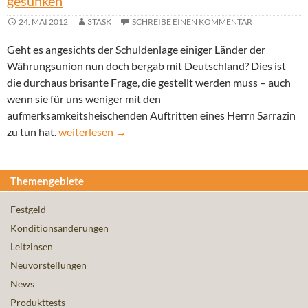
gesunken
24. MAI 2012
3TASK
SCHREIBE EINEN KOMMENTAR
Geht es angesichts der Schuldenlage einiger Länder der
Währungsunion nun doch bergab mit Deutschland? Dies ist
die durchaus brisante Frage, die gestellt werden muss – auch
wenn sie für uns weniger mit den
aufmerksamkeitsheischenden Auftritten eines Herrn Sarrazin
ifo Geschäftsklima Deutschland im Mai 2012 gesunk
zu tun hat.
weiterlesen
→
Themengebiete
Festgeld
Konditionsänderungen
Leitzinsen
Neuvorstellungen
News
Produkttests