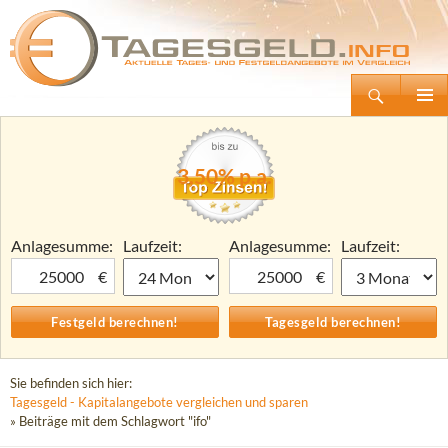
Suchen
Tagesgeld.info – Tagesgeldkonten vergleichen und Tagesgeld-Zinsen berechnen
Zum
Primäre
Inhalt
Menü
springen
3,50% p.a.
Anlagesumme:
Laufzeit:
Anlagesumme:
Laufzeit:
€
€
Sie befinden sich hier:
Tagesgeld - Kapitalangebote vergleichen und sparen
» Beiträge mit dem Schlagwort "ifo"