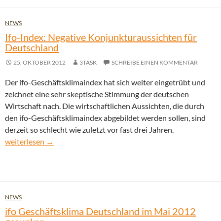
NEWS
Ifo-Index: Negative Konjunkturaussichten für
Deutschland
25. OKTOBER 2012
3TASK
SCHREIBE EINEN KOMMENTAR
Der ifo-Geschäftsklimaindex hat sich weiter eingetrübt und
zeichnet eine sehr skeptische Stimmung der deutschen
Wirtschaft nach. Die wirtschaftlichen Aussichten, die durch
den ifo-Geschäftsklimaindex abgebildet werden sollen, sind
derzeit so schlecht wie zuletzt vor fast drei Jahren.
Ifo-Index: Negative Konjunkturaussichten für Deutschland
weiterlesen
→
NEWS
ifo Geschäftsklima Deutschland im Mai 2012