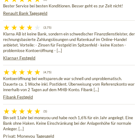
Bester Service bei besten Konditionen. Besser geht es zur Zeit nicht!
Renault Bank Tagesgeld
(3,75)
Klarna AB ist keine Bank, sondern ein schwedischer Finanzdienstleister, der
rechnungsbasierte Zahlungslösungen und Ratenkauf im Online-Handel
anbietet. Vorteile: - Zinsen für Festgeld im Spitzenfeld - keine Kosten -
problemlose Kontoeröffnung - [...]
Klarna+ Festgeld
(4,75)
Kontoeröffnung bei weltsparen.de war schnell und unproblematisch.
Dauerte ca. 1 Woche inkl. PostIdent. Überweisung vom Referenzkonto war
innerhalb von 2 Tagen auf dem MHB-Konto. Fibank [...]
Fibank Festgeld
(5)
Bin seit 1Jahr bei moneyou und habe noch 1,6% für ein Jahr angelegt. Eine
Bank ohne Haken. Keine Einschränkung bei der Anlagenhöhe für normale
Anleger. [...]
Privat: Moneyou Tagesgeld