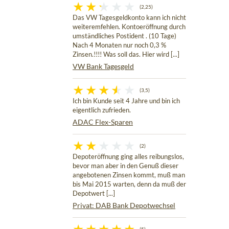
(2,25)
Das VW Tagesgeldkonto kann ich nicht
weiteremfehlen. Kontoeröffnung durch
umständliches Postident . (10 Tage)
Nach 4 Monaten nur noch 0,3 %
Zinsen.!!!! Was soll das. Hier wird [...]
VW Bank Tagesgeld
(3,5)
Ich bin Kunde seit 4 Jahre und bin ich
eigentlich zufrieden.
ADAC Flex-Sparen
(2)
Depoteröffnung ging alles reibungslos,
bevor man aber in den Genuß dieser
angebotenen Zinsen kommt, muß man
bis Mai 2015 warten, denn da muß der
Depotwert [...]
Privat: DAB Bank Depotwechsel