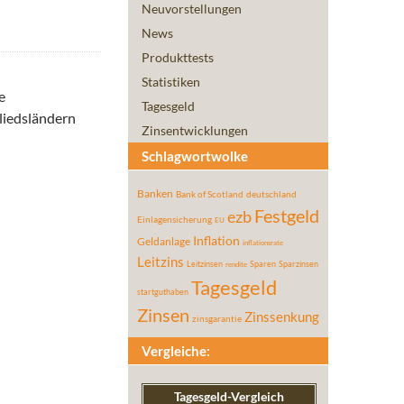
Neuvorstellungen
News
Produkttests
Statistiken
e
Tagesgeld
gliedsländern
Zinsentwicklungen
Schlagwortwolke
Banken
Bank of Scotland
deutschland
Festgeld
ezb
Einlagensicherung
EU
Inflation
Geldanlage
inflationsrate
Leitzins
Leitzinsen
Sparen
Sparzinsen
rendite
Tagesgeld
startguthaben
Zinsen
Zinssenkung
zinsgarantie
Vergleiche:
Tagesgeld-Vergleich