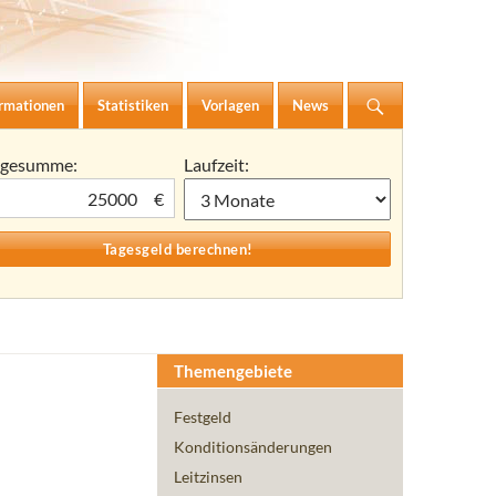
ormationen
Statistiken
Vorlagen
News
agesumme:
Laufzeit:
€
Themengebiete
Festgeld
Konditionsänderungen
Leitzinsen