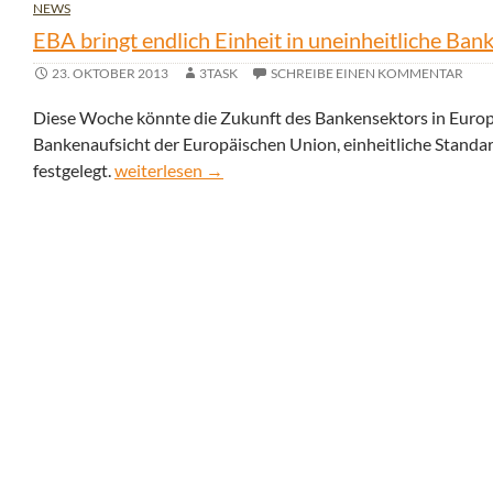
NEWS
EBA bringt endlich Einheit in uneinheitliche Ban
23. OKTOBER 2013
3TASK
SCHREIBE EINEN KOMMENTAR
Diese Woche könnte die Zukunft des Bankensektors in Europ
Bankenaufsicht der Europäischen Union, einheitliche Standard
EBA bringt endlich Einheit in uneinheitliche Banke
festgelegt.
weiterlesen
→