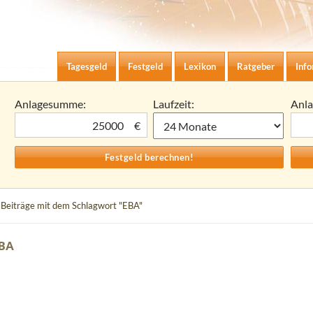
Zum Inhalt springen
agesgeld-Zinsen berechnen
Tagesgeld
Festgeld
Lexikon
Ratgeber
Inf
Anlagesumme:
Laufzeit:
Anl
€
 Beiträge mit dem Schlagwort "EBA"
EBA