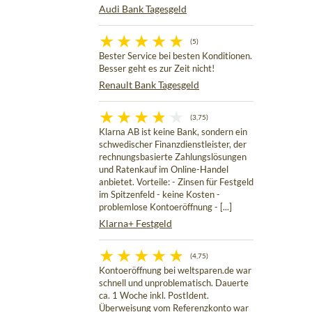
Audi Bank Tagesgeld
(5)
Bester Service bei besten Konditionen.
Besser geht es zur Zeit nicht!
Renault Bank Tagesgeld
(3,75)
Klarna AB ist keine Bank, sondern ein
schwedischer Finanzdienstleister, der
rechnungsbasierte Zahlungslösungen
und Ratenkauf im Online-Handel
anbietet. Vorteile: - Zinsen für Festgeld
im Spitzenfeld - keine Kosten -
problemlose Kontoeröffnung - [...]
Klarna+ Festgeld
(4,75)
Kontoeröffnung bei weltsparen.de war
schnell und unproblematisch. Dauerte
ca. 1 Woche inkl. PostIdent.
Überweisung vom Referenzkonto war