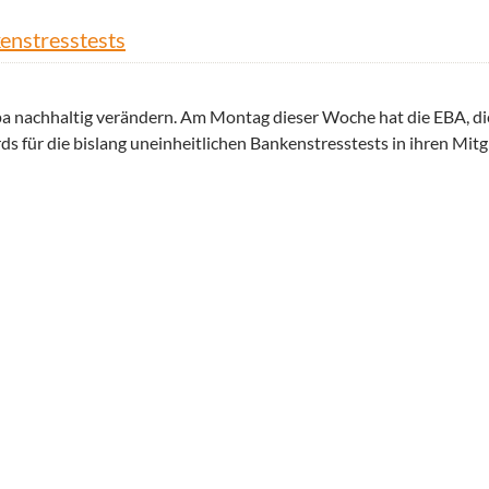
kenstresstests
a nachhaltig verändern. Am Montag dieser Woche hat die EBA, di
s für die bislang uneinheitlichen Bankenstresstests in ihren Mit
nstresstests