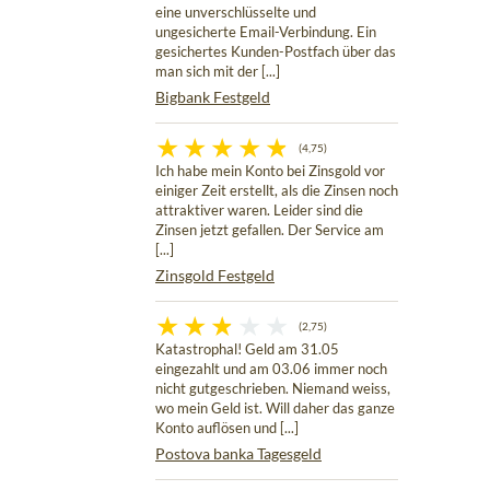
eine unverschlüsselte und
ungesicherte Email-Verbindung. Ein
gesichertes Kunden-Postfach über das
man sich mit der [...]
Bigbank Festgeld
(4,75)
Ich habe mein Konto bei Zinsgold vor
einiger Zeit erstellt, als die Zinsen noch
attraktiver waren. Leider sind die
Zinsen jetzt gefallen. Der Service am
[...]
Zinsgold Festgeld
(2,75)
Katastrophal! Geld am 31.05
eingezahlt und am 03.06 immer noch
nicht gutgeschrieben. Niemand weiss,
wo mein Geld ist. Will daher das ganze
Konto auflösen und [...]
Postova banka Tagesgeld