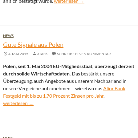
Rating Italiens abgestuft – erste Banke
an sich bestätigt wurde.
weiterlesen
→
NEWS
Gute Signale aus Polen
4. MAI 2015
3TASK
SCHREIBE EINEN KOMMENTAR
Polen, seit 1. Mai 2004 EU-Mitgliedsstaat, überzeugt derzeit
durch solide Wirtschaftsdaten.
Das bestärkt unsere
Überzeugung, auch Angebote aus unserem Nachbarland in
unsere Vergleiche aufzunehmen – wie etwa das
Alior Bank
Festgeld mit bis zu 1,70 Prozent Zinsen pro Jahr
.
Gute Signale aus Polen
weiterlesen
→
NEWS