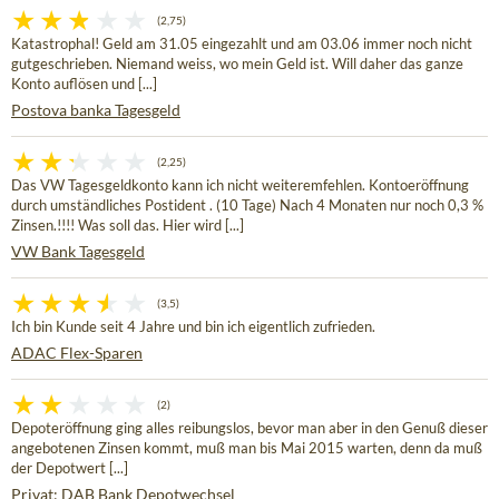
(2,75)
Katastrophal! Geld am 31.05 eingezahlt und am 03.06 immer noch nicht
gutgeschrieben. Niemand weiss, wo mein Geld ist. Will daher das ganze
Konto auflösen und [...]
Postova banka Tagesgeld
(2,25)
Das VW Tagesgeldkonto kann ich nicht weiteremfehlen. Kontoeröffnung
durch umständliches Postident . (10 Tage) Nach 4 Monaten nur noch 0,3 %
Zinsen.!!!! Was soll das. Hier wird [...]
VW Bank Tagesgeld
(3,5)
Ich bin Kunde seit 4 Jahre und bin ich eigentlich zufrieden.
ADAC Flex-Sparen
(2)
Depoteröffnung ging alles reibungslos, bevor man aber in den Genuß dieser
angebotenen Zinsen kommt, muß man bis Mai 2015 warten, denn da muß
der Depotwert [...]
Privat: DAB Bank Depotwechsel