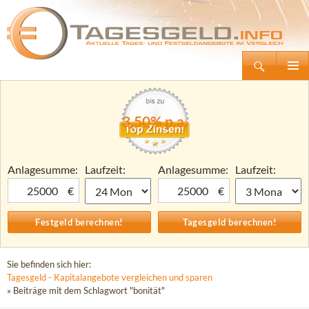
Suchen
Tagesgeld.info – Tagesgeldkonten vergleichen und Tagesgeld-Zinsen berechnen
Zum
Primäre
Inhalt
Menü
springen
3,50% p.a.
Anlagesumme:
Laufzeit:
Anlagesumme:
Laufzeit:
€
€
Sie befinden sich hier:
Tagesgeld - Kapitalangebote vergleichen und sparen
» Beiträge mit dem Schlagwort "bonität"