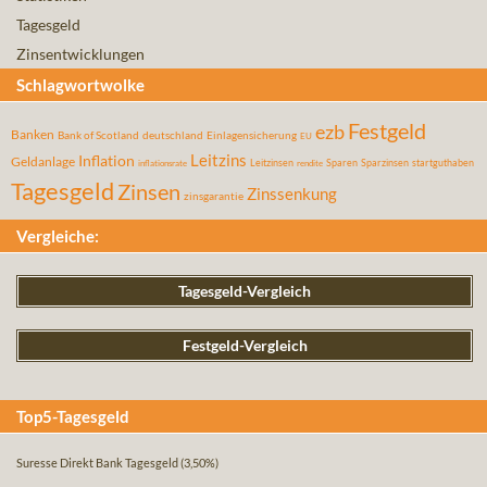
Tagesgeld
Zinsentwicklungen
Schlagwortwolke
Festgeld
ezb
Banken
Bank of Scotland
deutschland
Einlagensicherung
EU
Leitzins
Inflation
Geldanlage
Leitzinsen
Sparen
Sparzinsen
startguthaben
inflationsrate
rendite
Tagesgeld
Zinsen
Zinssenkung
zinsgarantie
Vergleiche:
Tagesgeld-Vergleich
Festgeld-Vergleich
Top5-Tagesgeld
Suresse Direkt Bank Tagesgeld
(3,50%)