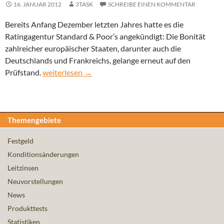
16. JANUAR 2012
3TASK
SCHREIBE EINEN KOMMENTAR
Bereits Anfang Dezember letzten Jahres hatte es die
Ratingagentur Standard & Poor’s angekündigt: Die Bonität
zahlreicher europäischer Staaten, darunter auch die
Deutschlands und Frankreichs, gelange erneut auf den
Herabstufung: Standard & Poor’s macht Drohungen 
Prüfstand.
weiterlesen
→
Themengebiete
Festgeld
Konditionsänderungen
Leitzinsen
Neuvorstellungen
News
Produkttests
Statistiken