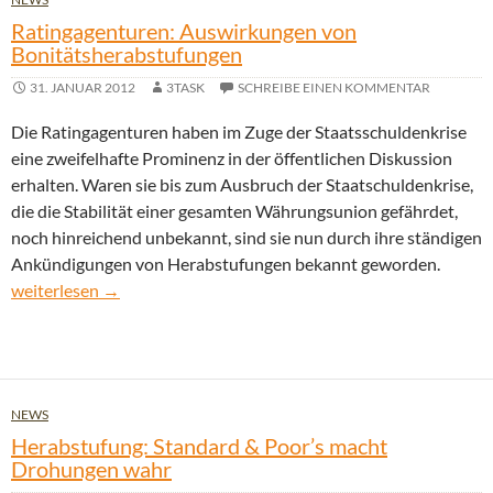
Ratingagenturen: Auswirkungen von
Bonitätsherabstufungen
31. JANUAR 2012
3TASK
SCHREIBE EINEN KOMMENTAR
Die Ratingagenturen haben im Zuge der Staatsschuldenkrise
eine zweifelhafte Prominenz in der öffentlichen Diskussion
erhalten. Waren sie bis zum Ausbruch der Staatschuldenkrise,
die die Stabilität einer gesamten Währungsunion gefährdet,
noch hinreichend unbekannt, sind sie nun durch ihre ständigen
Ankündigungen von Herabstufungen bekannt geworden.
Ratingagenturen: Auswirkungen von Bonitätsherabstufungen
weiterlesen
→
NEWS
Herabstufung: Standard & Poor’s macht
Drohungen wahr