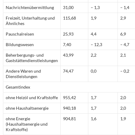
Nachrichtenübermittlung
31,00
– 1,3
– 1,4
Freizeit, Unterhaltung und
115,68
1,9
2,9
Ähnliches
Pauschalreisen
25,93
4,4
6,9
Bildungswesen
7,40
– 12,3
– 4,7
Beherbergungs- und
43,99
2,2
2,1
Gaststättendienstleistungen
Andere Waren und
74,47
0,0
– 0,2
Dienstleistungen
Gesamtindex
ohne Heizöl und Kraftstoffe
955,42
1,7
2,0
ohne Haushaltsenergie
940,18
1,7
2,0
ohne Energie
904,81
1,6
1,9
(Haushaltsenergie und
Kraftstoffe)