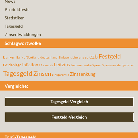
News
Produkttests
Statistiken
Tagesgeld
Zinsentwicklungen
Schlagwortwolke
Festgeld
ezb
Banken
Bank of Scotland
deutschland
Einlagensicherung
EU
Leitzins
Inflation
Geldanlage
Leitzinsen
Sparen
Sparzinsen
startguthaben
inflationsrate
rendite
Tagesgeld
Zinsen
Zinssenkung
zinsgarantie
Vergleiche:
Tagesgeld-Vergleich
Festgeld-Vergleich
Top5-Tagesgeld