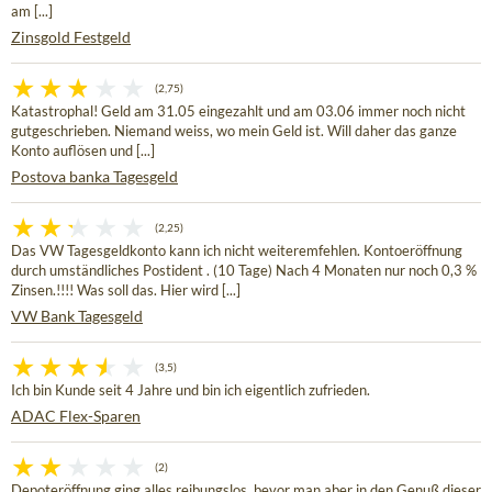
am [...]
Zinsgold Festgeld
(2,75)
Katastrophal! Geld am 31.05 eingezahlt und am 03.06 immer noch nicht
gutgeschrieben. Niemand weiss, wo mein Geld ist. Will daher das ganze
Konto auflösen und [...]
Postova banka Tagesgeld
(2,25)
Das VW Tagesgeldkonto kann ich nicht weiteremfehlen. Kontoeröffnung
durch umständliches Postident . (10 Tage) Nach 4 Monaten nur noch 0,3 %
Zinsen.!!!! Was soll das. Hier wird [...]
VW Bank Tagesgeld
(3,5)
Ich bin Kunde seit 4 Jahre und bin ich eigentlich zufrieden.
ADAC Flex-Sparen
(2)
Depoteröffnung ging alles reibungslos, bevor man aber in den Genuß dieser