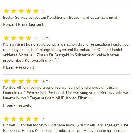
(5)
Bester Service bei besten Konditionen. Besser geht es zur Zeit nicht!
Renault Bank Tagesgeld
(3,75)
Klarna AB ist keine Bank, sondern ein schwedischer Finanzdienstleister, der
rechnungsbasierte Zahlungslösungen und Ratenkauf im Online-Handel
anbietet. Vorteile: - Zinsen für Festgeld im Spitzenfeld - keine Kosten -
problemlose Kontoeröffnung - [...]
Klarna+ Festgeld
(4,75)
Kontoeröffnung bei weltsparen.de war schnell und unproblematisch.
Dauerte ca. 1 Woche inkl. PostIdent. Überweisung vom Referenzkonto war
innerhalb von 2 Tagen auf dem MHB-Konto. Fibank [...]
Fibank Festgeld
(5)
Bin seit 1Jahr bei moneyou und habe noch 1,6% für ein Jahr angelegt. Eine
Bank ohne Haken. Keine Einschränkung bei der Anlagenhöhe für normale