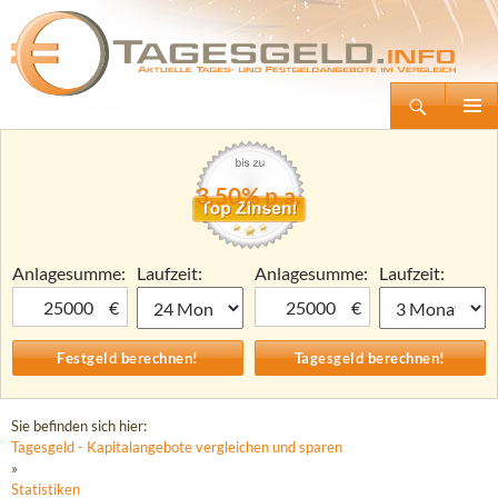
Suchen
Tagesgeld.info – Tagesgeldkonten vergleichen und Tagesgeld-Zinsen berechnen
Zum
Primäre
Inhalt
Menü
springen
3,50% p.a.
Anlagesumme:
Laufzeit:
Anlagesumme:
Laufzeit:
€
€
Sie befinden sich hier:
Tagesgeld - Kapitalangebote vergleichen und sparen
»
Statistiken