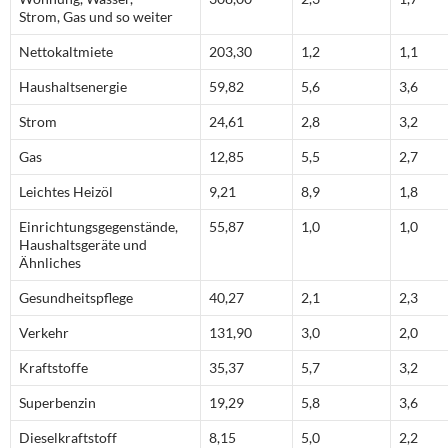
Strom, Gas und so weiter
Nettokaltmiete
203,30
1,2
1,1
Haushaltsenergie
59,82
5,6
3,6
Strom
24,61
2,8
3,2
Gas
12,85
5,5
2,7
Leichtes Heizöl
9,21
8,9
1,8
Einrichtungsgegenstände,
55,87
1,0
1,0
Haushaltsgeräte und
Ähnliches
Gesundheitspflege
40,27
2,1
2,3
Verkehr
131,90
3,0
2,0
Kraftstoffe
35,37
5,7
3,2
Superbenzin
19,29
5,8
3,6
Dieselkraftstoff
8,15
5,0
2,2