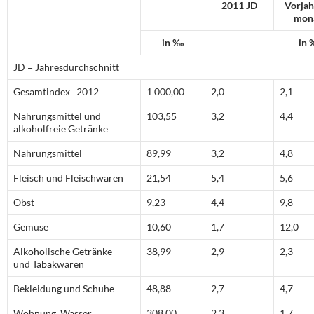
2011 JD
Vorjah
mon
in ‰
in 
JD = Jahresdurchschnitt
Gesamtindex 2012
1 000,00
2,0
2,1
Nahrungsmittel und
103,55
3,2
4,4
alkoholfreie Getränke
Nahrungsmittel
89,99
3,2
4,8
Fleisch und Fleischwaren
21,54
5,4
5,6
Obst
9,23
4,4
9,8
Gemüse
10,60
1,7
12,0
Alkoholische Getränke
38,99
2,9
2,3
und Tabakwaren
Bekleidung und Schuhe
48,88
2,7
4,7
Wohnung, Wasser,
308,00
2,3
1,7