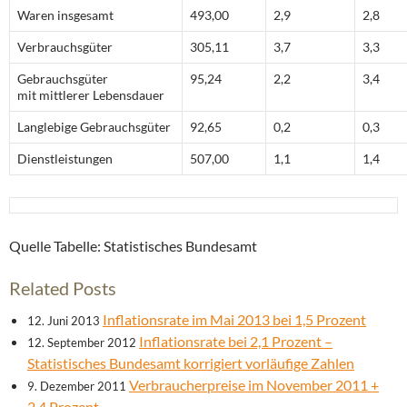
Waren insgesamt
493,00
2,9
2,8
Verbrauchsgüter
305,11
3,7
3,3
Gebrauchsgüter
95,24
2,2
3,4
mit mittlerer Lebensdauer
Langlebige Gebrauchsgüter
92,65
0,2
0,3
Dienstleistungen
507,00
1,1
1,4
Quelle Tabelle: Statistisches Bundesamt
Related Posts
Inflationsrate im Mai 2013 bei 1,5 Prozent
12. Juni 2013
Inflationsrate bei 2,1 Prozent –
12. September 2012
Statistisches Bundesamt korrigiert vorläufige Zahlen
Verbraucherpreise im November 2011 +
9. Dezember 2011
2,4 Prozent