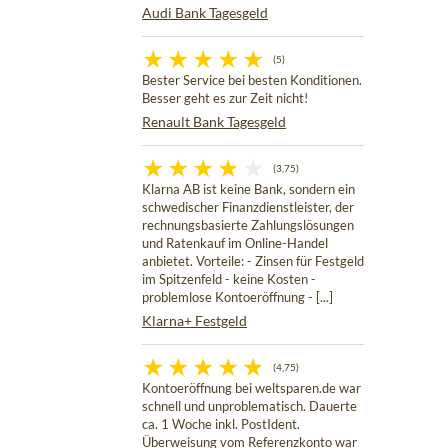
Audi Bank Tagesgeld
(5)
Bester Service bei besten Konditionen.
Besser geht es zur Zeit nicht!
Renault Bank Tagesgeld
(3,75)
Klarna AB ist keine Bank, sondern ein
schwedischer Finanzdienstleister, der
rechnungsbasierte Zahlungslösungen
und Ratenkauf im Online-Handel
anbietet. Vorteile: - Zinsen für Festgeld
im Spitzenfeld - keine Kosten -
problemlose Kontoeröffnung - [...]
Klarna+ Festgeld
(4,75)
Kontoeröffnung bei weltsparen.de war
schnell und unproblematisch. Dauerte
ca. 1 Woche inkl. PostIdent.
Überweisung vom Referenzkonto war