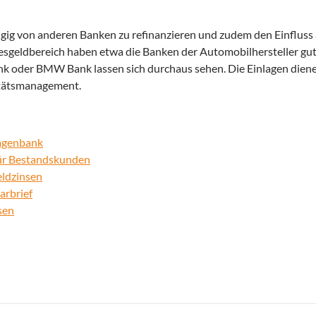
ig von anderen Banken zu refinanzieren und zudem den Einfluss 
esgeldbereich haben etwa die Banken der Automobilhersteller gu
ank oder BMW Bank lassen sich durchaus sehen. Die Einlagen dien
itätsmanagement.
wagenbank
für Bestandskunden
ldzinsen
arbrief
sen