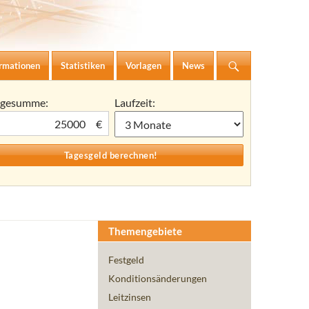
ormationen
Statistiken
Vorlagen
News
agesumme:
Laufzeit:
€
Themengebiete
Festgeld
Konditionsänderungen
Leitzinsen