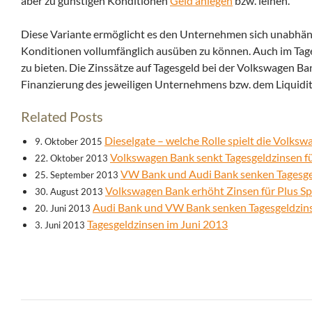
aber zu günstigen Konditionen
Geld anlegen
bzw. leihen.
Diese Variante ermöglicht es den Unternehmen sich unabhäng
Konditionen vollumfänglich ausüben zu können. Auch im Tag
zu bieten. Die Zinssätze auf Tagesgeld bei der Volkswagen B
Finanzierung des jeweiligen Unternehmens bzw. dem Liquid
Related Posts
Dieselgate – welche Rolle spielt die Volks
9. Oktober 2015
Volkswagen Bank senkt Tagesgeldzinsen 
22. Oktober 2013
VW Bank und Audi Bank senken Tagesge
25. September 2013
Volkswagen Bank erhöht Zinsen für Plus Sp
30. August 2013
Audi Bank und VW Bank senken Tagesgeldzin
20. Juni 2013
Tagesgeldzinsen im Juni 2013
3. Juni 2013
Beitrags-