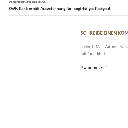
VORHERIGER BEITRAG
Navigation
SWK Bank erhält Auszeichnung für langfristiges Festgeld
SCHREIBE EINEN K
Deine E-Mail-Adresse wird 
mit
*
markiert
Kommentar
*