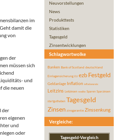
Neuvorstellungen
News
hmensbilanzen im
Produkttests
. Geht damit die
Statistiken
ung von
Tagesgeld
Zinsentwicklungen
Schlagwortwolke
ngen der
hmen müssen sich
Banken
Bank of Scotland
deutschland
eichend
Festgeld
ezb
Einlagensicherung
EU
iquiditäts- und
Inflation
Geldanlage
inflationsrate
f die neuen
Leitzins
Leitzinsen
Sparen
Sparzinsen
rendite
Tagesgeld
startguthaben
Zinsen
l der
Zinssenkung
zinsgarantie
ren eigenen
Vergleiche:
chter und
anlegen oder
Tagesgeld-Vergleich