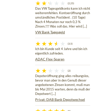
(2,25)
Das VW Tagesgeldkonto kann ich nicht
weiteremfehlen. Kontoeröffnung durch
umständliches Postident . (10 Tage)
Nach 4 Monaten nur noch 0,3 %
Zinsen.!!!! Was soll das. Hier wird [...]
VW Bank Tagesgeld
(3,5)
Ich bin Kunde seit 4 Jahre und bin ich
eigentlich zufrieden.
ADAC Flex-Sparen
(2)
Depoteröffnung ging alles reibungslos,
bevor man aber in den Genuß dieser
angebotenen Zinsen kommt, muß man
bis Mai 2015 warten, denn da muß der
Depotwert [...]
Privat: DAB Bank Depotwechsel