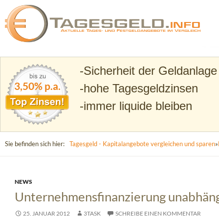
Suchen
Tagesgeld.info – Tagesgeldkonten vergleichen und T
Sicherheit der Geldanlage
3,50% p.a.
hohe Tagesgeldzinsen
immer liquide bleiben
Sie befinden sich hier:
Tagesgeld - Kapitalangebote vergleichen und sparen
»
NEWS
Unternehmensfinanzierung unabhängig
25. JANUAR 2012
3TASK
SCHREIBE EINEN KOMMENTAR