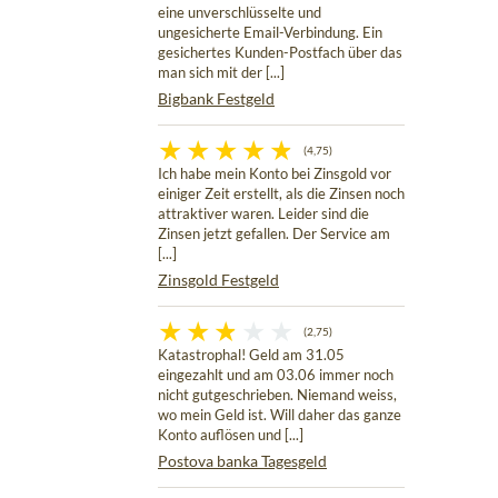
eine unverschlüsselte und
ungesicherte Email-Verbindung. Ein
gesichertes Kunden-Postfach über das
man sich mit der [...]
Bigbank Festgeld
(4,75)
Ich habe mein Konto bei Zinsgold vor
einiger Zeit erstellt, als die Zinsen noch
attraktiver waren. Leider sind die
Zinsen jetzt gefallen. Der Service am
[...]
Zinsgold Festgeld
(2,75)
Katastrophal! Geld am 31.05
eingezahlt und am 03.06 immer noch
nicht gutgeschrieben. Niemand weiss,
wo mein Geld ist. Will daher das ganze
Konto auflösen und [...]
Postova banka Tagesgeld