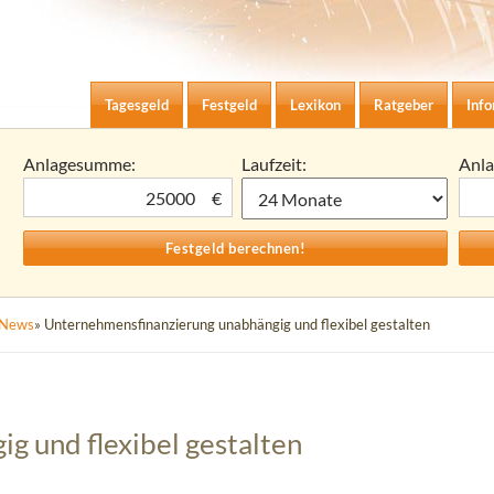
Zum Inhalt springen
agesgeld-Zinsen berechnen
Tagesgeld
Festgeld
Lexikon
Ratgeber
Inf
Anlagesumme:
Laufzeit:
Anl
€
News
» Unternehmensfinanzierung unabhängig und flexibel gestalten
 und flexibel gestalten