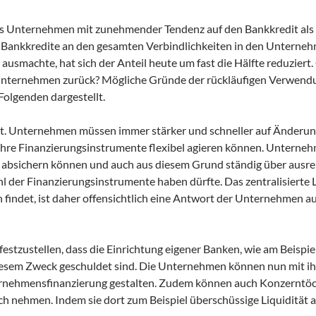
ss Unternehmen mit zunehmender Tendenz auf den Bankkredit als
r Bankkredite an den gesamten Verbindlichkeiten in den Unterne
el ausmachte
, hat sich der Anteil heute um fast die Hälfte reduziert
 Unternehmen zurück? Mögliche Gründe der rückläufigen Verwend
olgenden dargestellt.
rt. Unternehmen müssen immer stärker und schneller auf Änderu
 ihre Finanzierungsinstrumente flexibel agieren können. Unterne
 absichern können und auch aus diesem Grund ständig über ausr
 der Finanzierungsinstrumente haben dürfte. Das zentralisierte L
indet, ist daher offensichtlich eine Antwort der Unternehmen au
stzustellen, dass die Einrichtung eigener Banken, wie am Beispie
esem Zweck geschuldet sind. Die Unternehmen können nun mit ih
ternehmensfinanzierung gestalten. Zudem können auch Konzerntö
ch nehmen. Indem sie dort zum Beispiel überschüssige Liquidität 