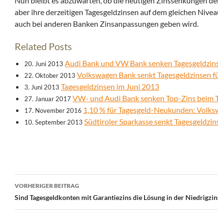
Nun bleibt es abzuwarten, ob die heutigen Zinssenkungen de
aber ihre derzeitigen Tagesgeldzinsen auf dem gleichen Niv
auch bei anderen Banken Zinsanpassungen geben wird.
Related Posts
Audi Bank und VW Bank senken Tagesgeldzin
20. Juni 2013
Volkswagen Bank senkt Tagesgeldzinsen 
22. Oktober 2013
Tagesgeldzinsen im Juni 2013
3. Juni 2013
VW- und Audi Bank senken Top-Zins beim 
27. Januar 2017
1,10 % für Tagesgeld-Neukunden: Volksw
17. November 2016
Südtiroler Sparkasse senkt Tagesgeldzi
10. September 2013
Beitrags-
VORHERIGER BEITRAG
Navigation
Sind Tagesgeldkonten mit Garantiezins die Lösung in der Niedrigzi