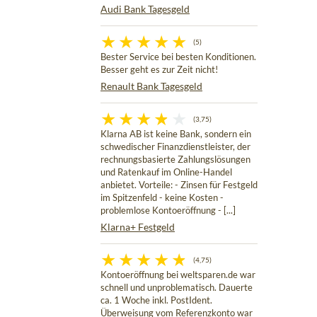
Audi Bank Tagesgeld
(5)
Bester Service bei besten Konditionen.
Besser geht es zur Zeit nicht!
Renault Bank Tagesgeld
(3,75)
Klarna AB ist keine Bank, sondern ein
schwedischer Finanzdienstleister, der
rechnungsbasierte Zahlungslösungen
und Ratenkauf im Online-Handel
anbietet. Vorteile: - Zinsen für Festgeld
im Spitzenfeld - keine Kosten -
problemlose Kontoeröffnung - [...]
Klarna+ Festgeld
(4,75)
Kontoeröffnung bei weltsparen.de war
schnell und unproblematisch. Dauerte
ca. 1 Woche inkl. PostIdent.
Überweisung vom Referenzkonto war