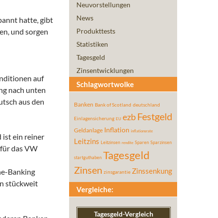
Neuvorstellungen
News
annt hatte, gibt
sen
, und sorgen
Produkttests
Statistiken
Tagesgeld
Zinsentwicklungen
nditionen auf
Schlagwortwolke
ung nach unten
utsch aus den
Banken
Bank of Scotland
deutschland
Festgeld
ezb
Einlagensicherung
EU
Inflation
Geldanlage
inflationsrate
ist ein reiner
Leitzins
Leitzinsen
Sparen
Sparzinsen
rendite
z für das VW
Tagesgeld
startguthaben
Zinsen
ine-Banking
Zinssenkung
zinsgarantie
in stückweit
Vergleiche:
Tagesgeld-Vergleich