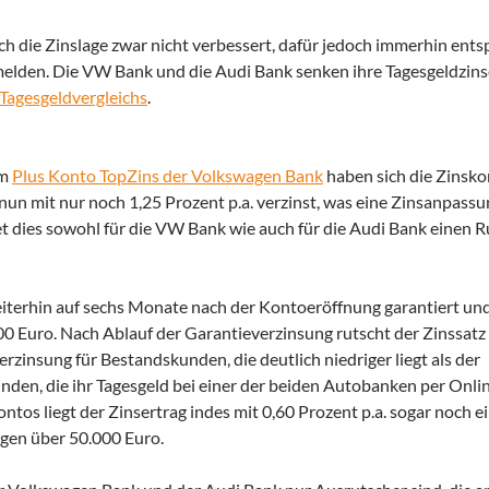
h die Zinslage zwar nicht verbessert, dafür jedoch immerhin entsp
melden. Die VW Bank und die Audi Bank senken ihre Tagesgeldzin
 Tagesgeldvergleichs
.
im
Plus Konto TopZins der Volkswagen Bank
haben sich die Zinsko
nun mit nur noch 1,25 Prozent p.a. verzinst, was eine Zinsanpass
t dies sowohl für die VW Bank wie auch für die Audi Bank einen R
iterhin auf sechs Monate nach der Kontoeröffnung garantiert und 
000 Euro. Nach Ablauf der Garantieverzinsung rutscht der Zinssat
rzinsung für Bestandskunden, die deutlich niedriger liegt als der
unden, die ihr Tagesgeld bei einer der beiden Autobanken per Onl
tos liegt der Zinsertrag indes mit 0,60 Prozent p.a. sogar noch e
ägen über 50.000 Euro.