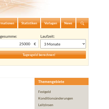
ormationen
Statistiken
Vorlagen
News
agesumme:
Laufzeit:
€
Themengebiete
Festgeld
Konditionsänderungen
Leitzinsen