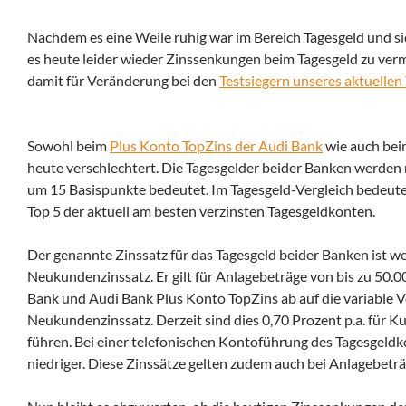
Nachdem es eine Weile ruhig war im Bereich Tagesgeld und sic
es heute leider wieder Zinssenkungen beim Tagesgeld zu ver
damit für Veränderung bei den
Testsiegern unseres aktuellen
Sowohl beim
Plus Konto TopZins der Audi Bank
wie auch be
heute verschlechtert. Die Tagesgelder beider Banken werden 
um 15 Basispunkte bedeutet. Im Tagesgeld-Vergleich bedeute
Top 5 der aktuell am besten verzinsten Tagesgeldkonten.
Der genannte Zinssatz für das Tagesgeld beider Banken ist we
Neukundenzinssatz. Er gilt für Anlagebeträge von bis zu 50.
Bank und Audi Bank Plus Konto TopZins ab auf die variable Ve
Neukundenzinssatz. Derzeit sind dies 0,70 Prozent p.a. für K
führen. Bei einer telefonischen Kontoführung des Tagesgeldkon
niedriger. Diese Zinssätze gelten zudem auch bei Anlagebetr