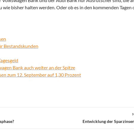
r Volkswagen Bank und der Audi Bank nur Ausrutscher sind, die 
eau wie bisher halten werden. Oder ob es in den kommenden Tage
sen
für Bestandskunden
Tagesgeld
agen Bank auch weiter an der Spitze
nsen zum 12. September auf 1,30 Prozent
nsphase?
Entwicklung der Sparzinse