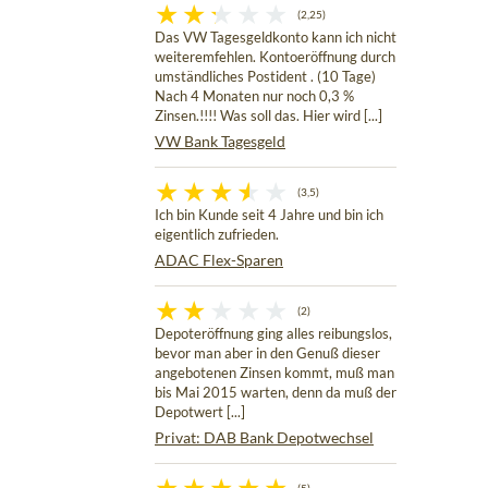
(2,25)
Das VW Tagesgeldkonto kann ich nicht
weiteremfehlen. Kontoeröffnung durch
umständliches Postident . (10 Tage)
Nach 4 Monaten nur noch 0,3 %
Zinsen.!!!! Was soll das. Hier wird [...]
VW Bank Tagesgeld
(3,5)
Ich bin Kunde seit 4 Jahre und bin ich
eigentlich zufrieden.
ADAC Flex-Sparen
(2)
Depoteröffnung ging alles reibungslos,
bevor man aber in den Genuß dieser
angebotenen Zinsen kommt, muß man
bis Mai 2015 warten, denn da muß der
Depotwert [...]
Privat: DAB Bank Depotwechsel