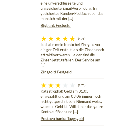
eine unverschlüsselte und
ungesicherte Email-Verbindung. Ein
gesichertes Kunden-Postfach über das
man sich mit der [...]
Bigbank Festgeld
(4,75)
Ich habe mein Konto bei Zinsgold vor
einiger Zeit erstellt, als die Zinsen noch
attraktiver waren. Leider sind die
Zinsen jetzt gefallen. Der Service am
[...]
Zinsgold Festgeld
(2,75)
Katastrophal! Geld am 31.05
eingezahlt und am 03.06 immer noch
nicht gutgeschrieben. Niemand weiss,
wo mein Geld ist. Will daher das ganze
Konto auflösen und [...]
Postova banka Tagesgeld