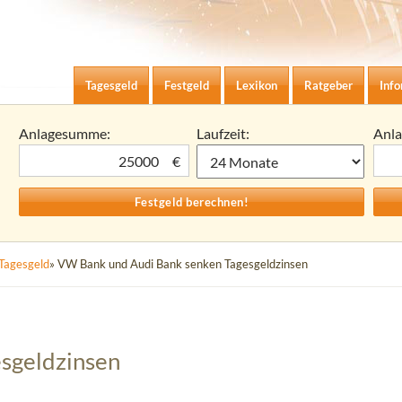
Zum Inhalt springen
agesgeld-Zinsen berechnen
Tagesgeld
Festgeld
Lexikon
Ratgeber
Inf
Anlagesumme:
Laufzeit:
Anl
€
Tagesgeld
» VW Bank und Audi Bank senken Tagesgeldzinsen
sgeldzinsen