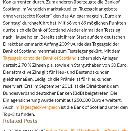
Konkurrenten durch. Zum anderen überzeugte die Bank of
Scotland im Vergleich marktaktueller „Tagesgeldangebote
ohne versteckte Kosten“, den das Anlegermagazin „Euro am
Sonntag“ durchgeführt hat. Mit 68 von 69 möglichen Punkten
durfte sich die Bank of Scotland wieder einmal den Testsieg
nach Hause holen. Bereits seit ihrem Start auf dem deutschen
Direktbankenmarkt Anfang 2009 wurde das Tagesgeld der
Bank of Scotland mehrmals zum Testsieger gekürt. Mit dem
Tagesgeldkonto der Bank of Scotland
sichern sich Anleger
derzeit 2,70 % Zinsen p.a. sowie ein Starguthaben von 30 Euro.
Der attraktive Zins gilt für Neu- und Bestandskunden
gleichermaßen. Lediglich die Prämie ist für Neukunden
reserviert. Erst im September 2011 ist die Direktbank dem
Bundesverband deutscher Banken (BdB) beigetreten. Die
Einlagensicherung wurde somit auf 250.000 Euro erweitert.
Auch
im Tagesgeld-Vergleich
ist die Bank of Scotland unter den
Top-3 zu finden.
Related Posts
Verkauf der HSH Nordbank – grünes Licht