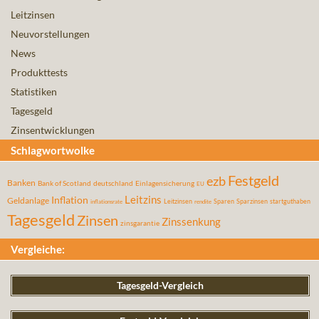
Leitzinsen
Neuvorstellungen
News
Produkttests
Statistiken
Tagesgeld
Zinsentwicklungen
Schlagwortwolke
Festgeld
ezb
Banken
Bank of Scotland
deutschland
Einlagensicherung
EU
Leitzins
Inflation
Geldanlage
Leitzinsen
Sparen
Sparzinsen
startguthaben
inflationsrate
rendite
Tagesgeld
Zinsen
Zinssenkung
zinsgarantie
Vergleiche:
Tagesgeld-Vergleich