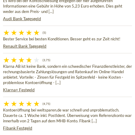
Es wird bei der Kontoschließung entgegen der hier aufgeführten
Informationen eine Gebühr in Höhe von 5,23 Euro erhoben. Dies geht
weder aus dem Preis- und [...]
Audi Bank Tagesgeld
(5)
Bester Service bei besten Konditionen. Besser geht es zur Zeit nicht!
Renault Bank Tagesgeld
(3,75)
Klarna AB ist keine Bank, sondern ein schwedischer Finanzdienstleister, der
rechnungsbasierte Zahlungslösungen und Ratenkauf im Online-Handel
anbietet. Vorteile: - Zinsen für Festgeld im Spitzenfeld - keine Kosten -
problemlose Kontoeröffnung - [...]
Klarna+ Festgeld
(4,75)
Kontoeröffnung bei weltsparen.de war schnell und unproblematisch.
Dauerte ca. 1 Woche inkl. PostIdent. Überweisung vom Referenzkonto war
innerhalb von 2 Tagen auf dem MHB-Konto. Fibank [...]
Fibank Festgeld