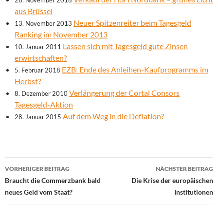
26. November 2018
aus Brüssel
Neuer Spitzenreiter beim Tagesgeld
13. November 2013
Ranking im November 2013
Lassen sich mit Tagesgeld gute Zinsen
10. Januar 2011
erwirtschaften?
EZB: Ende des Anleihen-Kaufprogramms im
5. Februar 2018
Herbst?
Verlängerung der Cortal Consors
8. Dezember 2010
Tagesgeld-Aktion
Auf dem Weg in die Deflation?
28. Januar 2015
Beitrags-
VORHERIGER BEITRAG
NÄCHSTER BEITRAG
Navigation
Braucht die Commerzbank bald
Die Krise der europäischen
neues Geld vom Staat?
Institutionen