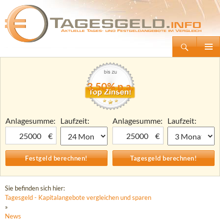
Suchen
Tagesgeld.info – Tagesgeldkonten vergleichen und Tagesgeld-Zinsen berechnen
Zum
Primäre
Inhalt
Menü
springen
3,50% p.a.
Anlagesumme:
Laufzeit:
Anlagesumme:
Laufzeit:
€
€
Sie befinden sich hier:
Tagesgeld - Kapitalangebote vergleichen und sparen
»
News