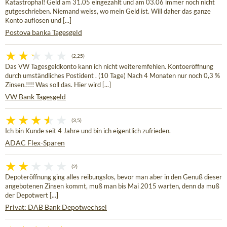
Katastrophal! Geld am 31.05 eingezahlt und am 03.06 immer noch nicht
gutgeschrieben. Niemand weiss, wo mein Geld ist. Will daher das ganze
Konto auflösen und [...]
Postova banka Tagesgeld
(2,25)
Das VW Tagesgeldkonto kann ich nicht weiteremfehlen. Kontoeröffnung
durch umständliches Postident . (10 Tage) Nach 4 Monaten nur noch 0,3 %
Zinsen.!!!! Was soll das. Hier wird [...]
VW Bank Tagesgeld
(3,5)
Ich bin Kunde seit 4 Jahre und bin ich eigentlich zufrieden.
ADAC Flex-Sparen
(2)
Depoteröffnung ging alles reibungslos, bevor man aber in den Genuß dieser
angebotenen Zinsen kommt, muß man bis Mai 2015 warten, denn da muß
der Depotwert [...]
Privat: DAB Bank Depotwechsel