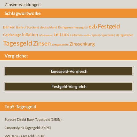
Zinsentwicklungen
Schlagwortwolke
Festgeld
ezb
Banken
Bank of Scotland
deutschland
Einlagensicherung
EU
Leitzins
Inflation
Geldanlage
Leitzinsen
Sparen
Sparzinsen
startguthaben
inflationsrate
rendite
Tagesgeld
Zinsen
Zinssenkung
zinsgarantie
Vergleiche:
Tagesgeld-Vergleich
Festgeld-Vergleich
Top5-Tagesgeld
Suresse Direkt Bank Tagesgeld
(3,50%)
Consorsbank Tagesgeld
(3,40%)
VW Bank Tagesgeld
(3,10%)