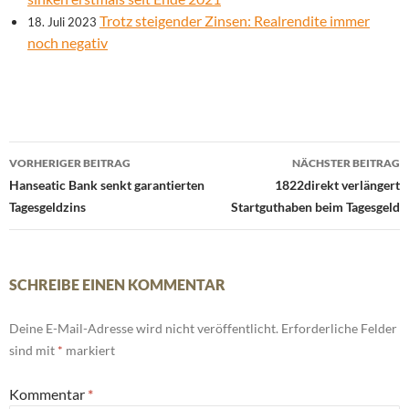
Trotz steigender Zinsen: Realrendite immer
18. Juli 2023
noch negativ
Beitrags-
VORHERIGER BEITRAG
NÄCHSTER BEITRAG
Navigation
Hanseatic Bank senkt garantierten
1822direkt verlängert
Tagesgeldzins
Startguthaben beim Tagesgeld
SCHREIBE EINEN KOMMENTAR
Deine E-Mail-Adresse wird nicht veröffentlicht.
Erforderliche Felder
sind mit
*
markiert
Kommentar
*