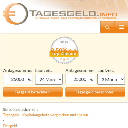
Suchen
Tagesgeld.info – Tagesgeldkonten vergleichen und Tagesgeld-Zinsen berechnen
Zum
Primäre
Inhalt
Menü
springen
3,50% p.a.
Anlagesumme:
Laufzeit:
Anlagesumme:
Laufzeit:
€
€
Sie befinden sich hier:
Tagesgeld - Kapitalangebote vergleichen und sparen
»
Festgeld