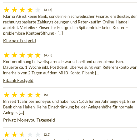
(3,75)
Klarna AB ist keine Bank, sondern ein schwedischer Finanzdienstleister, der
rechnungsbasierte Zahlungslösungen und Ratenkauf im Online-Handel
anbietet. Vorteile: - Zinsen für Festgeld im Spitzenfeld - keine Kosten -
problemlose Kontoeröffnung - [...]
Klarna+ Festgeld
(4,75)
Kontoeröffnung bei weltsparen.de war schnell und unproblematisch.
Dauerte ca. 1 Woche inkl. PostIdent. Überweisung vom Referenzkonto war
innerhalb von 2 Tagen auf dem MHB-Konto. Fibank [...]
Fibank Festgeld
(5)
Bin seit 1Jahr bei moneyou und habe noch 1,6% für ein Jahr angelegt. Eine
Bank ohne Haken. Keine Einschränkung bei der Anlagenhöhe für normale
Anleger. [...]
Privat: Moneyou Tagesgeld
(2,5)