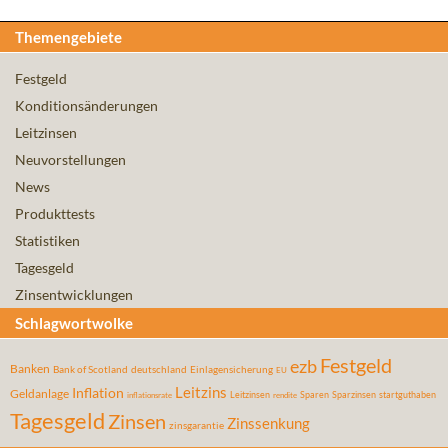
Themengebiete
Festgeld
Konditionsänderungen
Leitzinsen
Neuvorstellungen
News
Produkttests
Statistiken
Tagesgeld
Zinsentwicklungen
Schlagwortwolke
Festgeld
ezb
Banken
Bank of Scotland
deutschland
Einlagensicherung
EU
Leitzins
Inflation
Geldanlage
Leitzinsen
Sparen
Sparzinsen
startguthaben
inflationsrate
rendite
Tagesgeld
Zinsen
Zinssenkung
zinsgarantie