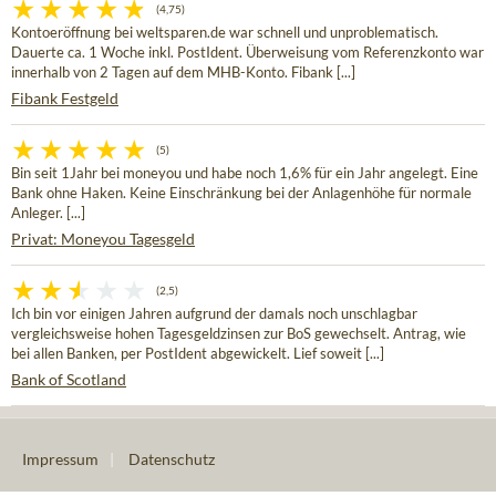
(4,75)
Kontoeröffnung bei weltsparen.de war schnell und unproblematisch.
Dauerte ca. 1 Woche inkl. PostIdent. Überweisung vom Referenzkonto war
innerhalb von 2 Tagen auf dem MHB-Konto. Fibank [...]
Fibank Festgeld
(5)
Bin seit 1Jahr bei moneyou und habe noch 1,6% für ein Jahr angelegt. Eine
Bank ohne Haken. Keine Einschränkung bei der Anlagenhöhe für normale
Anleger. [...]
Privat: Moneyou Tagesgeld
(2,5)
Ich bin vor einigen Jahren aufgrund der damals noch unschlagbar
vergleichsweise hohen Tagesgeldzinsen zur BoS gewechselt. Antrag, wie
bei allen Banken, per PostIdent abgewickelt. Lief soweit [...]
Bank of Scotland
Impressum
|
Datenschutz