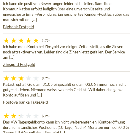
Ich kann die positiven Bewertungen leider nicht teilen. Sämtliche
Kommunikation erfolgt lediglich über eine unverschlüsselte und
ungesicherte Email-Verbindung. Ein gesichertes Kunden-Postfach über das
man sich mit der [...]
Bigbank Festgeld
(4,75)
Ich habe mein Konto bei Zinsgold vor einiger Zeit erstellt, als die Zinsen
noch attraktiver waren. Leider sind die Zinsen jetzt gefallen. Der Service
am [...]
Zinsgold Festgeld
(2,75)
Katastrophal! Geld am 31.05 eingezahlt und am 03.06 immer noch nicht
gutgeschrieben. Niemand weiss, wo mein Geld ist. Will daher das ganze
Konto auflösen und [...]
Postova banka Tagesgeld
(2,25)
Das VW Tagesgeldkonto kann ich nicht weiteremfehlen. Kontoeröffnung
durch umständliches Postident . (10 Tage) Nach 4 Monaten nur noch 0,3 %
Zinsen.!!!! Was soll das. Hier wird [...]