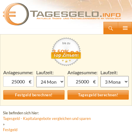
Suchen
Tagesgeld.info – Tagesgeldkonten vergleichen und Tagesgeld-Zinsen berechnen
Zum
Primäre
Inhalt
Menü
springen
3,50% p.a.
Anlagesumme:
Laufzeit:
Anlagesumme:
Laufzeit:
€
€
Sie befinden sich hier:
Tagesgeld - Kapitalangebote vergleichen und sparen
»
Festgeld