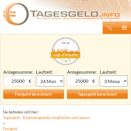
Suchen
Tagesgeld.info – Tagesgeldkonten vergleichen und Tagesgeld-Zinsen berechnen
Zum
Primäre
Inhalt
Menü
springen
3,50% p.a.
Anlagesumme:
Laufzeit:
Anlagesumme:
Laufzeit:
€
€
Sie befinden sich hier:
Tagesgeld - Kapitalangebote vergleichen und sparen
»
Festgeld