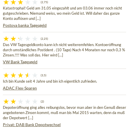
(2,75)
Katastrophal! Geld am 31.05 eingezahlt und am 03.06 immer noch nicht
gutgeschrieben. Niemand weiss, wo mein Geld ist. Will daher das ganze
Konto auflösen und [...]
Postova banka Tagesgeld
(2,25)
Das VW Tagesgeldkonto kann ich nicht weiteremfehlen. Kontoeröffnung
durch umständliches Postident . (10 Tage) Nach 4 Monaten nur noch 0,3 %
Zinsen.!!!! Was soll das. Hier wird [...]
VW Bank Tagesgeld
(3,5)
Ich bin Kunde seit 4 Jahre und bin ich eigentlich zufrieden.
ADAC Flex-Sparen
(2)
Depoteröffnung ging alles reibungslos, bevor man aber in den Genuß dieser
angebotenen Zinsen kommt, muß man bis Mai 2015 warten, denn da muß
der Depotwert [...]
Privat: DAB Bank Depotwechsel