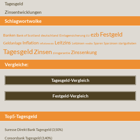
Tagesgeld
Zinsentwicklungen
Schlagwortwolke
Festgeld
ezb
Banken
Bank of Scotland
deutschland
Einlagensicherung
EU
Leitzins
Inflation
Geldanlage
Leitzinsen
Sparen
Sparzinsen
startguthaben
inflationsrate
rendite
Tagesgeld
Zinsen
Zinssenkung
zinsgarantie
Vergleiche:
Tagesgeld-Vergleich
Festgeld-Vergleich
Top5-Tagesgeld
Suresse Direkt Bank Tagesgeld
(3,50%)
Consorsbank Tagesgeld
(3,40%)