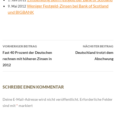
1. Juni 2012
Weniger Festgeld-Zinsen bei Bank of Scotland
9. Mai 2012
und BIGBANK
Beitrags-
VORHERIGER BEITRAG
NÄCHSTER BEITRAG
Navigation
Fast 40 Prozent der Deutschen
Deutschland trotzt dem
rechnen mit höheren Zinsen in
Abschwung
2012
SCHREIBE EINEN KOMMENTAR
Deine E-Mail-Adresse wird nicht veröffentlicht.
Erforderliche Felder
sind mit
*
markiert