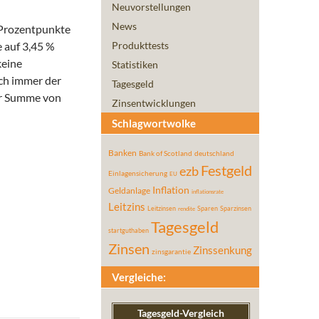
Neuvorstellungen
News
 Prozentpunkte
 auf 3,45 %
Produkttests
keine
Statistiken
och immer der
Tagesgeld
er Summe von
Zinsentwicklungen
Schlagwortwolke
Banken
Bank of Scotland
deutschland
Festgeld
ezb
Einlagensicherung
EU
Inflation
Geldanlage
inflationsrate
Leitzins
Leitzinsen
Sparen
Sparzinsen
rendite
Tagesgeld
startguthaben
Zinsen
Zinssenkung
zinsgarantie
Vergleiche:
Tagesgeld-Vergleich