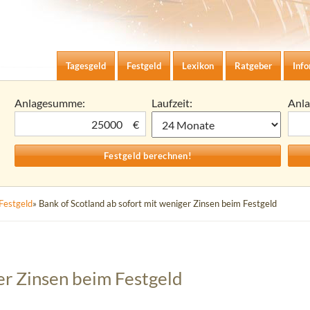
Zum Inhalt springen
agesgeld-Zinsen berechnen
Tagesgeld
Festgeld
Lexikon
Ratgeber
Inf
Anlagesumme:
Laufzeit:
Anl
€
Festgeld
» Bank of Scotland ab sofort mit weniger Zinsen beim Festgeld
er Zinsen beim Festgeld