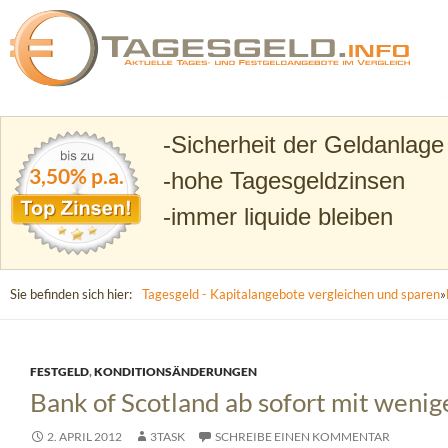
Suchen
Tagesgeld.info – Tagesgeldkonten vergleichen und T
Sicherheit der Geldanlage
3,50% p.a.
hohe Tagesgeldzinsen
immer liquide bleiben
Sie befinden sich hier:
Tagesgeld - Kapitalangebote vergleichen und sparen
»
FESTGELD
,
KONDITIONSÄNDERUNGEN
Bank of Scotland ab sofort mit wenig
2. APRIL 2012
3TASK
SCHREIBE EINEN KOMMENTAR