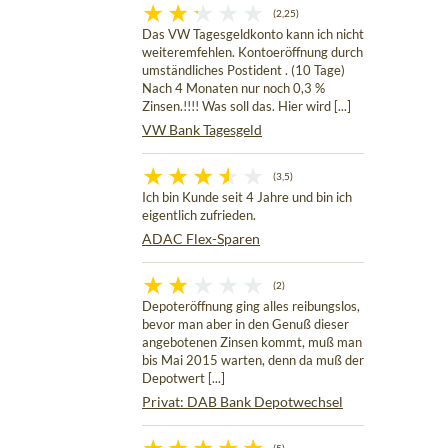
(2,25)
Das VW Tagesgeldkonto kann ich nicht
weiteremfehlen. Kontoeröffnung durch
umständliches Postident . (10 Tage)
Nach 4 Monaten nur noch 0,3 %
Zinsen.!!!! Was soll das. Hier wird [...]
VW Bank Tagesgeld
(3,5)
Ich bin Kunde seit 4 Jahre und bin ich
eigentlich zufrieden.
ADAC Flex-Sparen
(2)
Depoteröffnung ging alles reibungslos,
bevor man aber in den Genuß dieser
angebotenen Zinsen kommt, muß man
bis Mai 2015 warten, denn da muß der
Depotwert [...]
Privat: DAB Bank Depotwechsel