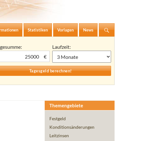
ormationen
Statistiken
Vorlagen
News
agesumme:
Laufzeit:
€
Themengebiete
Festgeld
Konditionsänderungen
Leitzinsen