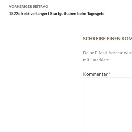
Beitrags-
VORHERIGER BEITRAG
Navigation
1822direkt verlängert Startguthaben beim Tagesgeld
SCHREIBE EINEN K
Deine E-Mail-Adresse wird 
mit
*
markiert
Kommentar
*