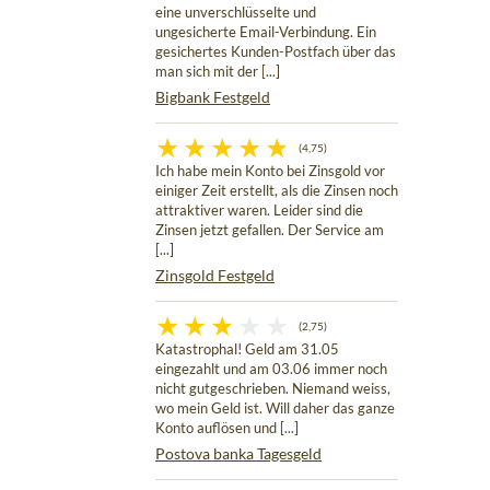
eine unverschlüsselte und
ungesicherte Email-Verbindung. Ein
gesichertes Kunden-Postfach über das
man sich mit der [...]
Bigbank Festgeld
(4,75)
Ich habe mein Konto bei Zinsgold vor
einiger Zeit erstellt, als die Zinsen noch
attraktiver waren. Leider sind die
Zinsen jetzt gefallen. Der Service am
[...]
Zinsgold Festgeld
(2,75)
Katastrophal! Geld am 31.05
eingezahlt und am 03.06 immer noch
nicht gutgeschrieben. Niemand weiss,
wo mein Geld ist. Will daher das ganze
Konto auflösen und [...]
Postova banka Tagesgeld