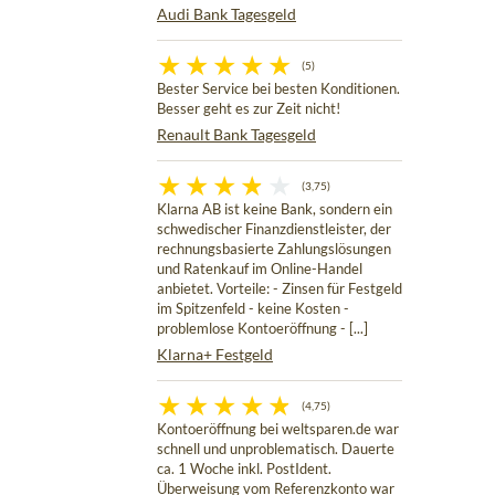
Audi Bank Tagesgeld
(5)
Bester Service bei besten Konditionen.
Besser geht es zur Zeit nicht!
Renault Bank Tagesgeld
(3,75)
Klarna AB ist keine Bank, sondern ein
schwedischer Finanzdienstleister, der
rechnungsbasierte Zahlungslösungen
und Ratenkauf im Online-Handel
anbietet. Vorteile: - Zinsen für Festgeld
im Spitzenfeld - keine Kosten -
problemlose Kontoeröffnung - [...]
Klarna+ Festgeld
(4,75)
Kontoeröffnung bei weltsparen.de war
schnell und unproblematisch. Dauerte
ca. 1 Woche inkl. PostIdent.
Überweisung vom Referenzkonto war