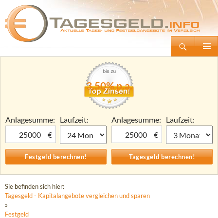
Suchen
Tagesgeld.info – Tagesgeldkonten vergleichen und Tagesgeld-Zinsen berechnen
Zum
Primäre
Inhalt
Menü
springen
3,50% p.a.
Anlagesumme:
Laufzeit:
Anlagesumme:
Laufzeit:
€
€
Sie befinden sich hier:
Tagesgeld - Kapitalangebote vergleichen und sparen
»
Festgeld