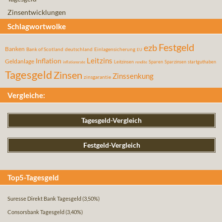
Zinsentwicklungen
Schlagwortwolke
Festgeld
ezb
Banken
Bank of Scotland
deutschland
Einlagensicherung
EU
Leitzins
Inflation
Geldanlage
Leitzinsen
Sparen
Sparzinsen
startguthaben
inflationsrate
rendite
Tagesgeld
Zinsen
Zinssenkung
zinsgarantie
Vergleiche:
Tagesgeld-Vergleich
Festgeld-Vergleich
Top5-Tagesgeld
Suresse Direkt Bank Tagesgeld
(3,50%)
Consorsbank Tagesgeld
(3,40%)