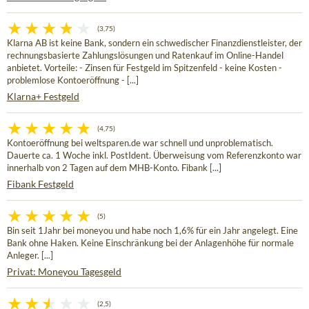
(3,75)
Klarna AB ist keine Bank, sondern ein schwedischer Finanzdienstleister, der
rechnungsbasierte Zahlungslösungen und Ratenkauf im Online-Handel
anbietet. Vorteile: - Zinsen für Festgeld im Spitzenfeld - keine Kosten -
problemlose Kontoeröffnung - [...]
Klarna+ Festgeld
(4,75)
Kontoeröffnung bei weltsparen.de war schnell und unproblematisch.
Dauerte ca. 1 Woche inkl. PostIdent. Überweisung vom Referenzkonto war
innerhalb von 2 Tagen auf dem MHB-Konto. Fibank [...]
Fibank Festgeld
(5)
Bin seit 1Jahr bei moneyou und habe noch 1,6% für ein Jahr angelegt. Eine
Bank ohne Haken. Keine Einschränkung bei der Anlagenhöhe für normale
Anleger. [...]
Privat: Moneyou Tagesgeld
(2,5)