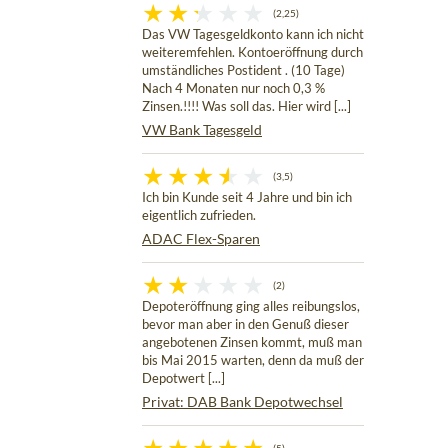
(2,25)
Das VW Tagesgeldkonto kann ich nicht
weiteremfehlen. Kontoeröffnung durch
umständliches Postident . (10 Tage)
Nach 4 Monaten nur noch 0,3 %
Zinsen.!!!! Was soll das. Hier wird [...]
VW Bank Tagesgeld
(3,5)
Ich bin Kunde seit 4 Jahre und bin ich
eigentlich zufrieden.
ADAC Flex-Sparen
(2)
Depoteröffnung ging alles reibungslos,
bevor man aber in den Genuß dieser
angebotenen Zinsen kommt, muß man
bis Mai 2015 warten, denn da muß der
Depotwert [...]
Privat: DAB Bank Depotwechsel