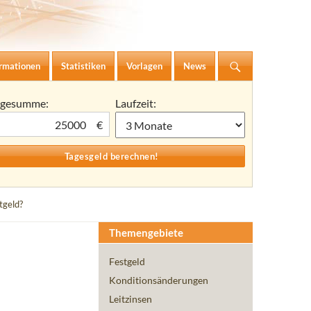
ormationen
Statistiken
Vorlagen
News
agesumme:
Laufzeit:
€
tgeld?
Themengebiete
Festgeld
Konditionsänderungen
Leitzinsen