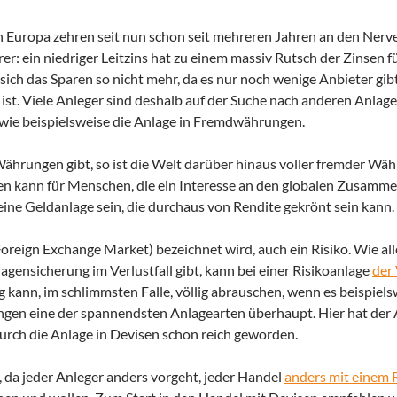
in Europa zehren seit nun schon seit mehreren Jahren an den Nerve
rer:
ein niedriger Leitzins hat zu einem massiv Rutsch der Zinsen f
sich das Sparen so nicht mehr, da es nur noch wenige Anbieter gibt
 ist. Viele Anleger sind deshalb auf der Suche nach anderen Anla
 wie beispielsweise die Anlage in Fremdwährungen.
hrungen gibt, so ist die Welt darüber hinaus voller fremder Wäh
gen kann für Menschen, die ein Interesse an den globalen Zusam
ine Geldanlage sein, die durchaus von Rendite gekrönt sein kann.
(Foreign Exchange Market) bezeichnet wird, auch ein Risiko. Wie all
agensicherung im Verlustfall gibt, kann bei einer Risikoanlage
der 
kann, im schlimmsten Falle, völlig abrauschen, wenn es beispiels
n eine der spannendsten Anlagearten überhaupt. Hier hat der A
urch die Anlage in Devisen schon reich geworden.
, da jeder Anleger anders vorgeht, jeder Handel
anders mit einem R