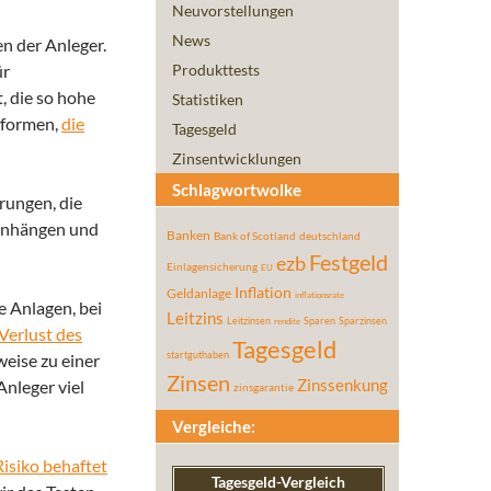
Neuvorstellungen
News
n der Anleger.
ür
Produkttests
, die so hohe
Statistiken
geformen,
die
Tagesgeld
Zinsentwicklungen
Schlagwortwolke
rungen, die
menhängen und
Banken
Bank of Scotland
deutschland
Festgeld
ezb
Einlagensicherung
EU
Inflation
Geldanlage
inflationsrate
e Anlagen, bei
Leitzins
Leitzinsen
Sparen
Sparzinsen
rendite
Verlust des
Tagesgeld
startguthaben
weise zu einer
Zinsen
nleger viel
Zinssenkung
zinsgarantie
Vergleiche:
isiko behaftet
Tagesgeld-Vergleich