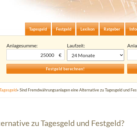
Zum Inhalt springen
agesgeld-Zinsen berechnen
Tagesgeld
Festgeld
Lexikon
Ratgeber
Inf
Anlagesumme:
Laufzeit:
Anl
€
Tagesgeld
» Sind Fremdwährungsanlagen eine Alternative zu Tagesgeld und Fes
rnative zu Tagesgeld und Festgeld?