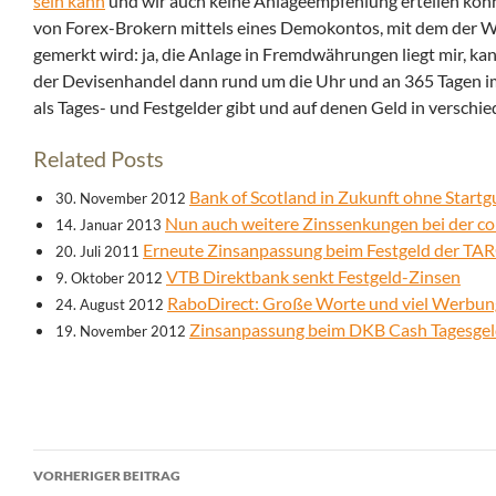
sein kann
und wir auch keine Anlageempfehlung erteilen könn
von Forex-Brokern mittels eines Demokontos, mit dem der 
gemerkt wird: ja, die Anlage in Fremdwährungen liegt mir,
der Devisenhandel dann rund um die Uhr und an 365 Tagen im 
als Tages- und Festgelder gibt und auf denen Geld in versc
Related Posts
Bank of Scotland in Zukunft ohne Start
30. November 2012
Nun auch weitere Zinssenkungen bei der c
14. Januar 2013
Erneute Zinsanpassung beim Festgeld der 
20. Juli 2011
VTB Direktbank senkt Festgeld-Zinsen
9. Oktober 2012
RaboDirect: Große Worte und viel Werbung
24. August 2012
Zinsanpassung beim DKB Cash Tagesge
19. November 2012
Beitrags-
VORHERIGER BEITRAG