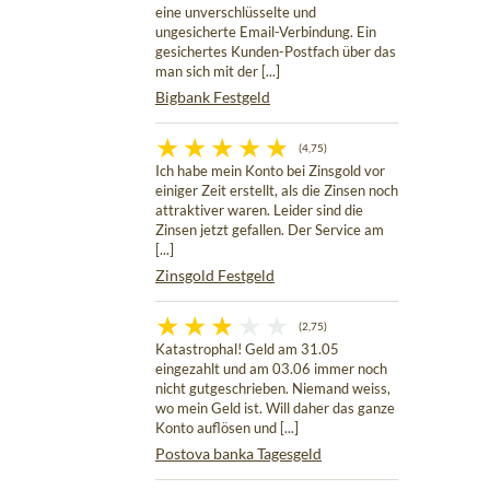
eine unverschlüsselte und
ungesicherte Email-Verbindung. Ein
gesichertes Kunden-Postfach über das
man sich mit der [...]
Bigbank Festgeld
(4,75)
Ich habe mein Konto bei Zinsgold vor
einiger Zeit erstellt, als die Zinsen noch
attraktiver waren. Leider sind die
Zinsen jetzt gefallen. Der Service am
[...]
Zinsgold Festgeld
(2,75)
Katastrophal! Geld am 31.05
eingezahlt und am 03.06 immer noch
nicht gutgeschrieben. Niemand weiss,
wo mein Geld ist. Will daher das ganze
Konto auflösen und [...]
Postova banka Tagesgeld