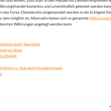
en und wollen. Zum Start in den Handel mit Devisen empfehlen w
Währungshandel kostenlos und unverbindlich getestet werden ka
 kann das Forex-Demokonto umgewandelt werden in ein Echtgeld-D
Jahr möglich ist. Alternativ bieten sich so genannte
Währungsko
hiedensten Währungen angelegt werden kann.
guthaben beim Tagesgeld
omdirect Bank
TARGOBANK
 führen zu Stau beim Kundenservice
ld