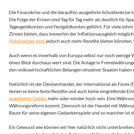
Die Finanzkrise und die daraufhin ausgelöste Schuldenkrise 
Die Folge der Krisen sind Tag für Tag mehr als deutlich für Spa
Tagesgeldkonten und Festgeldkonten geführt. Für viele lohnt 
Zinsen bieten, dass immerhin der Inflationsausgleich möglich
risikoreicher sind
, jedoch auch mehr Rendite bieten könnten,
Auch wenn es innerhalb von Europa selbst nur noch wenige Wä
einen Blick durchaus wert sind. Die Anlage in Fremdwährun
den volkswirtschaftlichen Belangen einzelner Staaten haben e
Natürlich ist der Devisenhandel, der international als Forex 
denen es keine feste Rendite und auch keine eingreifende Einl
angelegten Geldes
mehr oder minder hoch sein. Eine Währung 
Währungsreform kommt. Dennoch ist der Handel mit Währunge
Raum für seine eigenen Gedankenspiele und so mancher ist d
Ein Gewusst wie können wir hier natürlich nicht unterbreiten