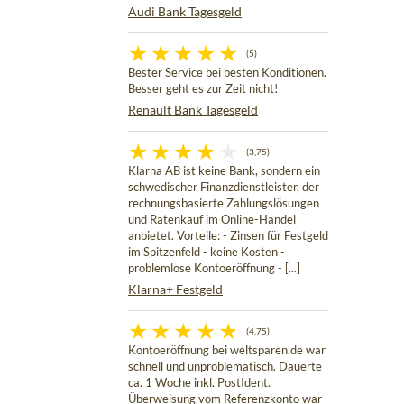
Audi Bank Tagesgeld
(5)
Bester Service bei besten Konditionen.
Besser geht es zur Zeit nicht!
Renault Bank Tagesgeld
(3,75)
Klarna AB ist keine Bank, sondern ein
schwedischer Finanzdienstleister, der
rechnungsbasierte Zahlungslösungen
und Ratenkauf im Online-Handel
anbietet. Vorteile: - Zinsen für Festgeld
im Spitzenfeld - keine Kosten -
problemlose Kontoeröffnung - [...]
Klarna+ Festgeld
(4,75)
Kontoeröffnung bei weltsparen.de war
schnell und unproblematisch. Dauerte
ca. 1 Woche inkl. PostIdent.
Überweisung vom Referenzkonto war