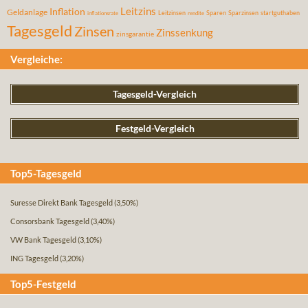
Leitzins
Inflation
Geldanlage
Leitzinsen
Sparen
Sparzinsen
startguthaben
inflationsrate
rendite
Tagesgeld
Zinsen
Zinssenkung
zinsgarantie
Vergleiche:
Tagesgeld-Vergleich
Festgeld-Vergleich
Top5-Tagesgeld
Suresse Direkt Bank Tagesgeld
(3,50%)
Consorsbank Tagesgeld
(3,40%)
VW Bank Tagesgeld
(3,10%)
ING Tagesgeld
(3,20%)
Top5-Festgeld