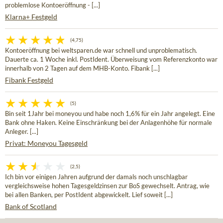
problemlose Kontoeröffnung - [...]
Klarna+ Festgeld
(4,75)
Kontoeröffnung bei weltsparen.de war schnell und unproblematisch.
Dauerte ca. 1 Woche inkl. PostIdent. Überweisung vom Referenzkonto war
innerhalb von 2 Tagen auf dem MHB-Konto. Fibank [...]
Fibank Festgeld
(5)
Bin seit 1Jahr bei moneyou und habe noch 1,6% für ein Jahr angelegt. Eine
Bank ohne Haken. Keine Einschränkung bei der Anlagenhöhe für normale
Anleger. [...]
Privat: Moneyou Tagesgeld
(2,5)
Ich bin vor einigen Jahren aufgrund der damals noch unschlagbar
vergleichsweise hohen Tagesgeldzinsen zur BoS gewechselt. Antrag, wie
bei allen Banken, per PostIdent abgewickelt. Lief soweit [...]
Bank of Scotland