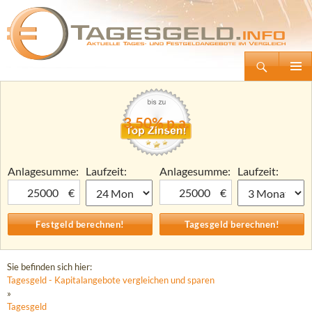
Suchen
Tagesgeld.info – Tagesgeldkonten vergleichen und Tagesgeld-Zinsen berechnen
Zum
Primäre
Inhalt
Menü
springen
3,50% p.a.
Anlagesumme:
Laufzeit:
Anlagesumme:
Laufzeit:
€
€
Sie befinden sich hier:
Tagesgeld - Kapitalangebote vergleichen und sparen
»
Tagesgeld