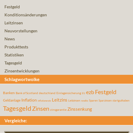
Festgeld
Konditionsänderungen
Leitzinsen
Neuvorstellungen
News
Produkttests
Statistiken
Tagesgeld
Zinsentwicklungen
Schlagwortwolke
Festgeld
ezb
Banken
Bank of Scotland
deutschland
Einlagensicherung
EU
Leitzins
Inflation
Geldanlage
Leitzinsen
Sparen
Sparzinsen
startguthaben
inflationsrate
rendite
Tagesgeld
Zinsen
Zinssenkung
zinsgarantie
Vergleiche: