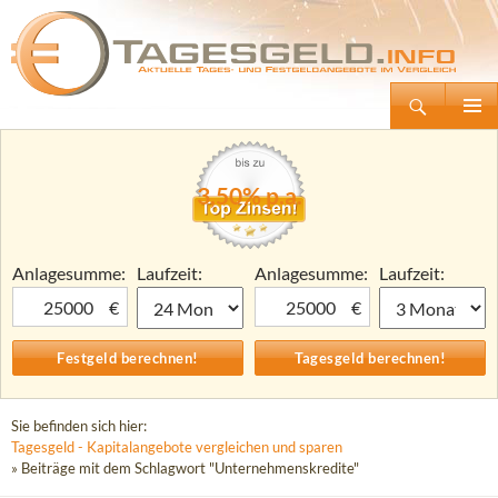
Suchen
Tagesgeld.info – Tagesgeldkonten vergleichen und Tagesgeld-Zinsen berechnen
Zum
Primäre
Inhalt
Menü
springen
3,50% p.a.
Anlagesumme:
Laufzeit:
Anlagesumme:
Laufzeit:
€
€
Sie befinden sich hier:
Tagesgeld - Kapitalangebote vergleichen und sparen
» Beiträge mit dem Schlagwort "Unternehmenskredite"