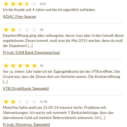
(3,5)
Ich bin Kunde seit 4 Jahre und bin ich eigentlich zufrieden.
ADAC Flex-Sparen
(2)
Depoteröffnung ging alles reibungslos, bevor man aber in den Genuß dieser
angebotenen Zinsen kommt, muß man bis Mai 2015 warten, denn da muß
der Depotwert [...]
Privat: DAB Bank Depotwechsel
(5)
Vor ca. einem Jahr habe ich ein Tagesgeldkonto bei der VTB eröffnet. Der
Grund war, dass die Zinsen dort am höchsten waren. Die Kontoeröffnung
[...]
VTB Direktbank Tagesgeld
(1,75)
MoneYou hatte wohl am 25.09.14 massive techn. Probleme mit
Überweisungen. Ich warte seit nunmehr 5 Bankarbeitstage, dass das
überwiesene Geld auf meinem Referenzkonto ankommt. Ich [...]
Privat: Moneyou Tagesgeld