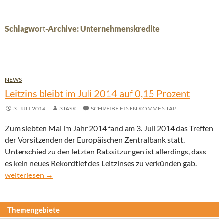
Schlagwort-Archive: Unternehmenskredite
NEWS
Leitzins bleibt im Juli 2014 auf 0,15 Prozent
3. JULI 2014
3TASK
SCHREIBE EINEN KOMMENTAR
Zum siebten Mal im Jahr 2014 fand am 3. Juli 2014 das Treffen
der Vorsitzenden der Europäischen Zentralbank statt.
Unterschied zu den letzten Ratssitzungen ist allerdings, dass
es kein neues Rekordtief des Leitzinses zu verkünden gab.
Leitzins bleibt im Juli 2014 auf 0,15 Prozent
weiterlesen
→
Themengebiete