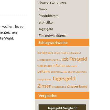
Neuvorstellungen
News
Produkttests
Statistiken
 wollen. Es soll
Tagesgeld
ie Zeichen
Zinsentwicklungen
ste Wahl.
Schlagwortwolke
Banken
Bank of Scotland
deutschland
Festgeld
ezb
Einlagensicherung
EU
Inflation
Geldanlage
inflationsrate
Leitzins
Leitzinsen
Sparen
Sparzinsen
rendite
Tagesgeld
startguthaben
Zinsen
Zinssenkung
zinsgarantie
Vergleiche:
Tagesgeld-Vergleich