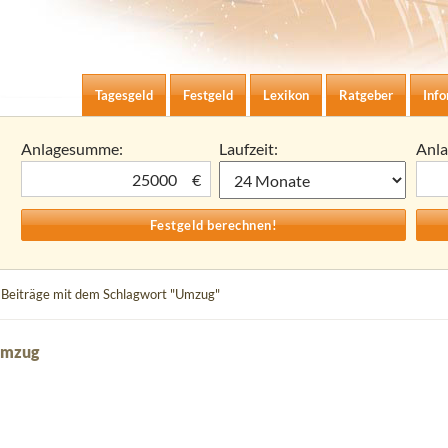
Zum Inhalt springen
agesgeld-Zinsen berechnen
Tagesgeld
Festgeld
Lexikon
Ratgeber
Inf
Anlagesumme:
Laufzeit:
Anl
€
 Beiträge mit dem Schlagwort "Umzug"
Umzug