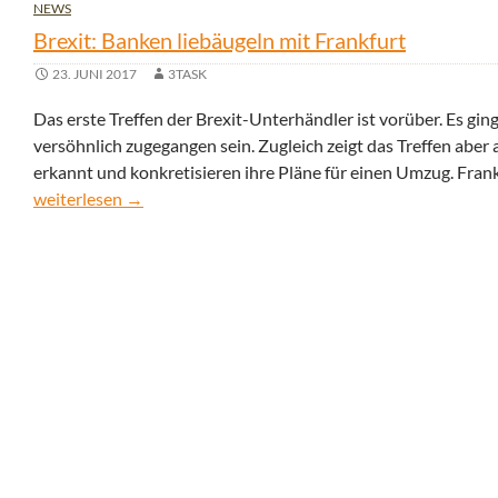
NEWS
Brexit: Banken liebäugeln mit Frankfurt
23. JUNI 2017
3TASK
Das erste Treffen der Brexit-Unterhändler ist vorüber. Es gin
versöhnlich zugegangen sein. Zugleich zeigt das Treffen abe
erkannt und konkretisieren ihre Pläne für einen Umzug. Frank
Brexit: Banken liebäugeln mit Frankfurt
weiterlesen
→