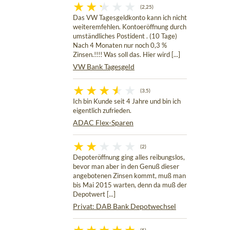
(2,25)
Das VW Tagesgeldkonto kann ich nicht
weiteremfehlen. Kontoeröffnung durch
umständliches Postident . (10 Tage)
Nach 4 Monaten nur noch 0,3 %
Zinsen.!!!! Was soll das. Hier wird [...]
VW Bank Tagesgeld
(3,5)
Ich bin Kunde seit 4 Jahre und bin ich
eigentlich zufrieden.
ADAC Flex-Sparen
(2)
Depoteröffnung ging alles reibungslos,
bevor man aber in den Genuß dieser
angebotenen Zinsen kommt, muß man
bis Mai 2015 warten, denn da muß der
Depotwert [...]
Privat: DAB Bank Depotwechsel