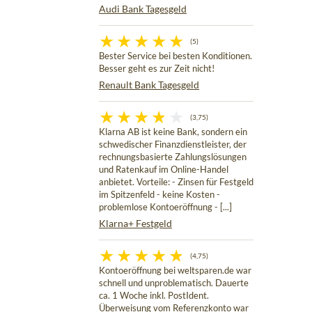
Audi Bank Tagesgeld
(5)
Bester Service bei besten Konditionen.
Besser geht es zur Zeit nicht!
Renault Bank Tagesgeld
(3,75)
Klarna AB ist keine Bank, sondern ein
schwedischer Finanzdienstleister, der
rechnungsbasierte Zahlungslösungen
und Ratenkauf im Online-Handel
anbietet. Vorteile: - Zinsen für Festgeld
im Spitzenfeld - keine Kosten -
problemlose Kontoeröffnung - [...]
Klarna+ Festgeld
(4,75)
Kontoeröffnung bei weltsparen.de war
schnell und unproblematisch. Dauerte
ca. 1 Woche inkl. PostIdent.
Überweisung vom Referenzkonto war