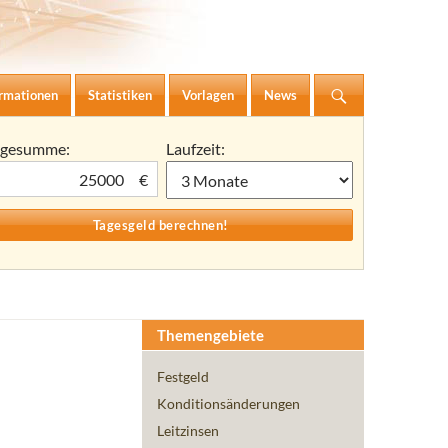
ormationen
Statistiken
Vorlagen
News
agesumme:
Laufzeit:
€
Themengebiete
Festgeld
Konditionsänderungen
Leitzinsen