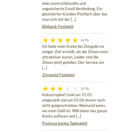
eine unverschlüsselte und
ungesicherte Email-Verbindung. Ein
gesichertes Kunden-Postfach über das
man sich mit der [...]
Bigbank Festgeld
(4,75)
Ich habe mein Konto bei Zinsgold vor
einiger Zeit erstellt, als die Zinsen noch
attraktiver waren. Leider sind die
Zinsen jetzt gefallen. Der Service am
[...]
Zinsgold Festgeld
(2,75)
Katastrophal! Geld am 31.05
eingezahlt und am 03.06 immer noch
nicht gutgeschrieben. Niemand weiss,
wo mein Geld ist. Will daher das ganze
Konto auflösen und [...]
Postova banka Tagesgeld