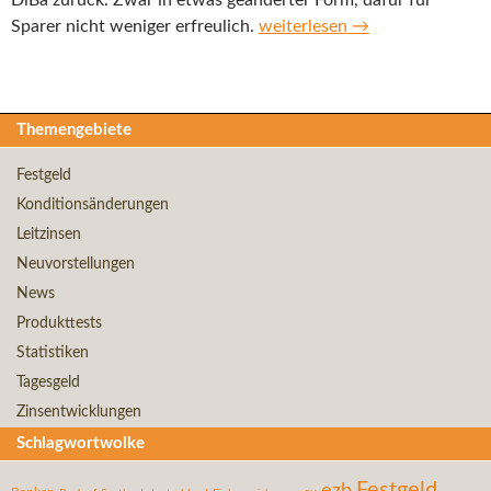
DiBa zurück. Zwar in etwas geänderter Form, dafür für
ING-DiBa – Zum Weltspartag g
Sparer nicht weniger erfreulich.
weiterlesen
→
Themengebiete
Festgeld
Konditionsänderungen
Leitzinsen
Neuvorstellungen
News
Produkttests
Statistiken
Tagesgeld
Zinsentwicklungen
Schlagwortwolke
Festgeld
ezb