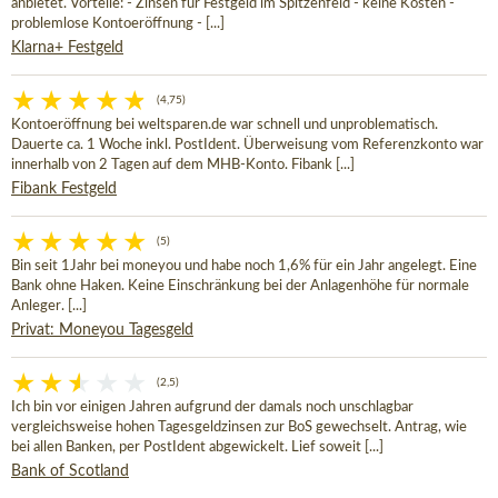
anbietet. Vorteile: - Zinsen für Festgeld im Spitzenfeld - keine Kosten -
problemlose Kontoeröffnung - [...]
Klarna+ Festgeld
(4,75)
Kontoeröffnung bei weltsparen.de war schnell und unproblematisch.
Dauerte ca. 1 Woche inkl. PostIdent. Überweisung vom Referenzkonto war
innerhalb von 2 Tagen auf dem MHB-Konto. Fibank [...]
Fibank Festgeld
(5)
Bin seit 1Jahr bei moneyou und habe noch 1,6% für ein Jahr angelegt. Eine
Bank ohne Haken. Keine Einschränkung bei der Anlagenhöhe für normale
Anleger. [...]
Privat: Moneyou Tagesgeld
(2,5)
Ich bin vor einigen Jahren aufgrund der damals noch unschlagbar
vergleichsweise hohen Tagesgeldzinsen zur BoS gewechselt. Antrag, wie
bei allen Banken, per PostIdent abgewickelt. Lief soweit [...]
Bank of Scotland