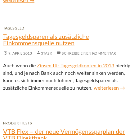
Consorsbank Cyber Deal: Top-Zinsen für Tagesgeld und bis zu
weiterlesen
→
TAGESGELD
Tagesgeldsparen als zusätzliche
Einkommensquelle nutzen
9. APRIL 2013
3TASK
SCHREIBE EINEN KOMMENTAR
Auch wenn die
Zinsen für Tagesgeldkonten in 2013
niedrig
sind, und je nach Bank auch noch weiter sinken werden,
kann es sich immer noch lohnen, Tagesgeldsparen als
Tagesgeldsparen als
zusätzliche Einkommensquelle zu nutzen.
weiterlesen
→
PRODUKTTESTS
VTB Flex – der neue Vermögenssparplan der
VTB Direktbank