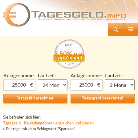
Suchen
Tagesgeld.info – Tagesgeldkonten vergleichen und Tagesgeld-Zinsen berechnen
Zum
Primäre
Inhalt
Menü
springen
3,50% p.a.
Anlagesumme:
Laufzeit:
Anlagesumme:
Laufzeit:
€
€
Sie befinden sich hier:
Tagesgeld - Kapitalangebote vergleichen und sparen
» Beiträge mit dem Schlagwort "Sparplan"