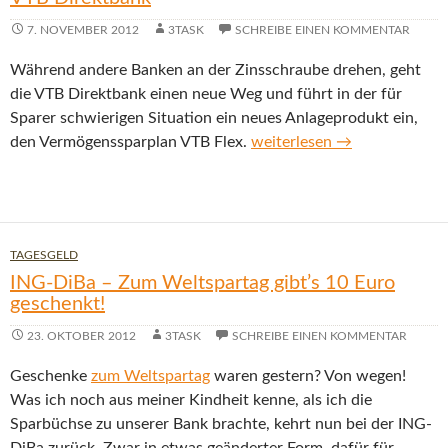
7. NOVEMBER 2012
3TASK
SCHREIBE EINEN KOMMENTAR
Während andere Banken an der Zinsschraube drehen, geht
die VTB Direktbank einen neue Weg und führt in der für
Sparer schwierigen Situation ein neues Anlageprodukt ein,
VTB Flex – der neue Vermög
den Vermögenssparplan VTB Flex.
weiterlesen
→
TAGESGELD
ING-DiBa – Zum Weltspartag gibt’s 10 Euro
geschenkt!
23. OKTOBER 2012
3TASK
SCHREIBE EINEN KOMMENTAR
Geschenke
zum Weltspartag
waren gestern? Von wegen!
Was ich noch aus meiner Kindheit kenne, als ich die
Sparbüchse zu unserer Bank brachte, kehrt nun bei der ING-