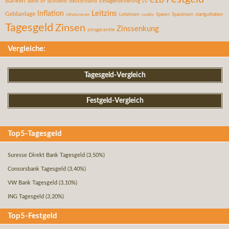
Banken
Bank of Scotland
deutschland
Einlagensicherung
EU
Leitzins
Inflation
Geldanlage
inflationsrate
Leitzinsen
Sparen
Sparzinsen
startguthaben
rendite
Tagesgeld
Zinsen
Zinssenkung
zinsgarantie
Vergleiche:
Tagesgeld-Vergleich
Festgeld-Vergleich
Top5-Tagesgeld
Suresse Direkt Bank Tagesgeld
(3,50%)
Consorsbank Tagesgeld
(3,40%)
VW Bank Tagesgeld
(3,10%)
ING Tagesgeld
(3,20%)
Top5-Festgeld