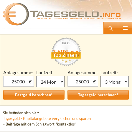
Suchen
Tagesgeld.info – Tagesgeldkonten vergleichen und Tagesgeld-Zinsen berechnen
Zum
Primäre
Inhalt
Menü
springen
3,50% p.a.
Anlagesumme:
Laufzeit:
Anlagesumme:
Laufzeit:
€
€
Sie befinden sich hier:
Tagesgeld - Kapitalangebote vergleichen und sparen
» Beiträge mit dem Schlagwort "kontaktlos"