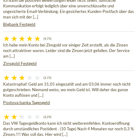
Ich kann die positiven Bewertungen leider nicht teilen. Sämtliche
Kommunikation erfolgt lediglich über eine unverschlüsselte und
ungesicherte Email-Verbindung. Ein gesichertes Kunden-Postfach über das
man sich mit der [...]
Bigbank Festgeld
(4,75)
Ich habe mein Konto bei Zinsgold vor einiger Zeit erstellt, als die Zinsen
noch attraktiver waren. Leider sind die Zinsen jetzt gefallen. Der Service
am [...]
Zinsgold Festgeld
(2,75)
Katastrophal! Geld am 31.05 eingezahlt und am 03.06 immer noch nicht
gutgeschrieben. Niemand weiss, wo mein Geld ist. Will daher das ganze
Konto auflösen und [...]
Postova banka Tagesgeld
(2,25)
Das VW Tagesgeldkonto kann ich nicht weiteremfehlen. Kontoeröffnung
durch umständliches Postident . (10 Tage) Nach 4 Monaten nur noch 0,3 %
Zinsen.!!!! Was soll das. Hier wird [...]