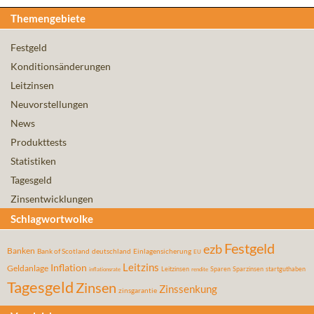
Themengebiete
Festgeld
Konditionsänderungen
Leitzinsen
Neuvorstellungen
News
Produkttests
Statistiken
Tagesgeld
Zinsentwicklungen
Schlagwortwolke
Festgeld
ezb
Banken
Bank of Scotland
deutschland
Einlagensicherung
EU
Leitzins
Inflation
Geldanlage
Leitzinsen
Sparen
Sparzinsen
startguthaben
inflationsrate
rendite
Tagesgeld
Zinsen
Zinssenkung
zinsgarantie