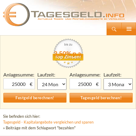
Suchen
Tagesgeld.info – Tagesgeldkonten vergleichen und Tagesgeld-Zinsen berechnen
Zum
Primäre
Inhalt
Menü
springen
3,50% p.a.
Anlagesumme:
Laufzeit:
Anlagesumme:
Laufzeit:
€
€
Sie befinden sich hier:
Tagesgeld - Kapitalangebote vergleichen und sparen
» Beiträge mit dem Schlagwort "bezahlen"