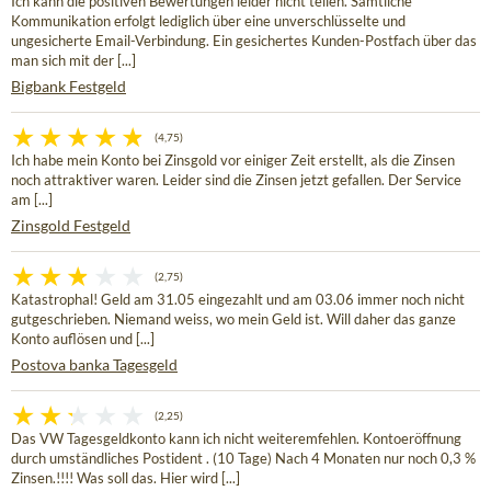
Ich kann die positiven Bewertungen leider nicht teilen. Sämtliche
Kommunikation erfolgt lediglich über eine unverschlüsselte und
ungesicherte Email-Verbindung. Ein gesichertes Kunden-Postfach über das
man sich mit der [...]
Bigbank Festgeld
(4,75)
Ich habe mein Konto bei Zinsgold vor einiger Zeit erstellt, als die Zinsen
noch attraktiver waren. Leider sind die Zinsen jetzt gefallen. Der Service
am [...]
Zinsgold Festgeld
(2,75)
Katastrophal! Geld am 31.05 eingezahlt und am 03.06 immer noch nicht
gutgeschrieben. Niemand weiss, wo mein Geld ist. Will daher das ganze
Konto auflösen und [...]
Postova banka Tagesgeld
(2,25)
Das VW Tagesgeldkonto kann ich nicht weiteremfehlen. Kontoeröffnung
durch umständliches Postident . (10 Tage) Nach 4 Monaten nur noch 0,3 %
Zinsen.!!!! Was soll das. Hier wird [...]