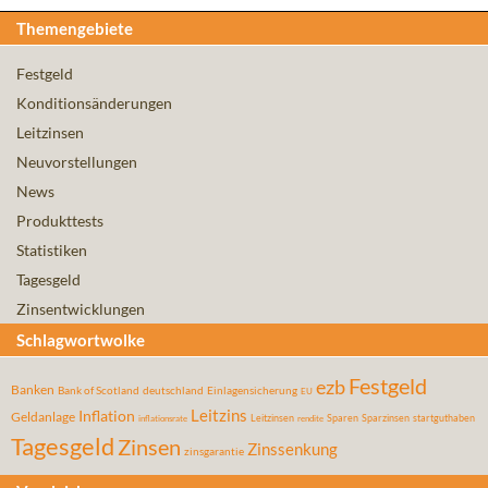
Themengebiete
Festgeld
Konditionsänderungen
Leitzinsen
Neuvorstellungen
News
Produkttests
Statistiken
Tagesgeld
Zinsentwicklungen
Schlagwortwolke
Festgeld
ezb
Banken
Bank of Scotland
deutschland
Einlagensicherung
EU
Leitzins
Inflation
Geldanlage
Leitzinsen
Sparen
Sparzinsen
startguthaben
inflationsrate
rendite
Tagesgeld
Zinsen
Zinssenkung
zinsgarantie