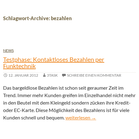
Schlagwort-Archive: bezahlen
NEWS
Testphase: Kontaktloses Bezahlen per
Funktechnik
12. JANUAR 2012
3TASK
SCHREIBE EINEN KOMMENTAR
Das bargeldlose Bezahlen ist schon seit geraumer Zeit im
Trend. Immer mehr Kunden greifen im Einzelhandel nicht mehr
in den Beutel mit dem Kleingeld sondern zücken ihre Kredit-
oder EC-Karte. Diese Möglichkeit des Bezahlens ist für viele
Testphase: Kontaktloses Bezahlen
Kunden schnell und bequem.
weiterlesen
→