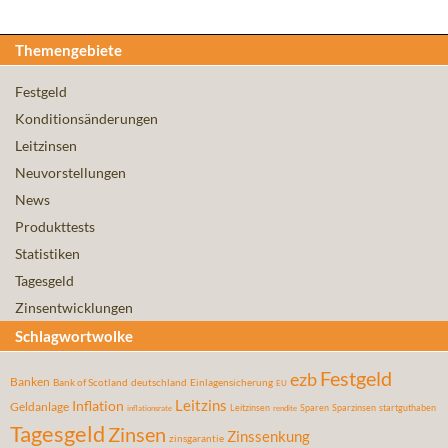
Themengebiete
Festgeld
Konditionsänderungen
Leitzinsen
Neuvorstellungen
News
Produkttests
Statistiken
Tagesgeld
Zinsentwicklungen
Schlagwortwolke
Festgeld
ezb
Banken
Bank of Scotland
deutschland
Einlagensicherung
EU
Leitzins
Inflation
Geldanlage
Leitzinsen
Sparen
Sparzinsen
startguthaben
inflationsrate
rendite
Tagesgeld
Zinsen
Zinssenkung
zinsgarantie