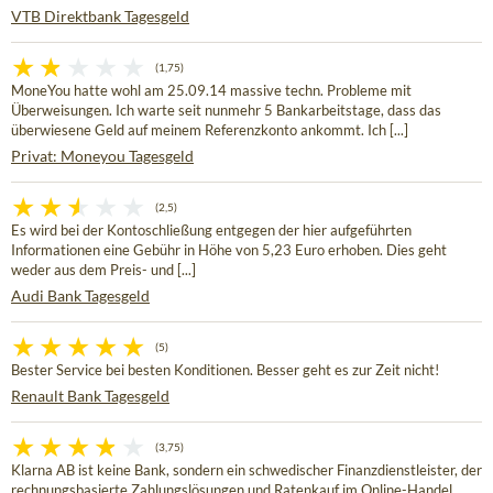
VTB Direktbank Tagesgeld
(1,75)
MoneYou hatte wohl am 25.09.14 massive techn. Probleme mit
Überweisungen. Ich warte seit nunmehr 5 Bankarbeitstage, dass das
überwiesene Geld auf meinem Referenzkonto ankommt. Ich [...]
Privat: Moneyou Tagesgeld
(2,5)
Es wird bei der Kontoschließung entgegen der hier aufgeführten
Informationen eine Gebühr in Höhe von 5,23 Euro erhoben. Dies geht
weder aus dem Preis- und [...]
Audi Bank Tagesgeld
(5)
Bester Service bei besten Konditionen. Besser geht es zur Zeit nicht!
Renault Bank Tagesgeld
(3,75)
Klarna AB ist keine Bank, sondern ein schwedischer Finanzdienstleister, der
rechnungsbasierte Zahlungslösungen und Ratenkauf im Online-Handel