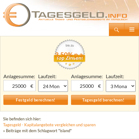
Suchen
Tagesgeld.info – Tagesgeldkonten vergleichen und Tagesgeld-Zinsen berechnen
Zum
Primäre
Inhalt
Menü
springen
3,50% p.a.
Anlagesumme:
Laufzeit:
Anlagesumme:
Laufzeit:
€
€
Sie befinden sich hier:
Tagesgeld - Kapitalangebote vergleichen und sparen
» Beiträge mit dem Schlagwort "island"