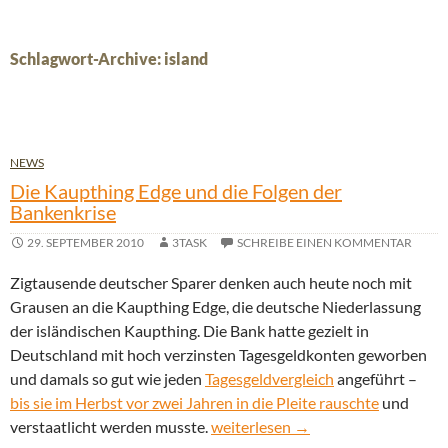
Schlagwort-Archive: island
NEWS
Die Kaupthing Edge und die Folgen der
Bankenkrise
29. SEPTEMBER 2010
3TASK
SCHREIBE EINEN KOMMENTAR
Zigtausende deutscher Sparer denken auch heute noch mit
Grausen an die Kaupthing Edge, die deutsche Niederlassung
der isländischen Kaupthing. Die Bank hatte gezielt in
Deutschland mit hoch verzinsten Tagesgeldkonten geworben
und damals so gut wie jeden
Tagesgeldvergleich
angeführt –
bis sie im Herbst vor zwei Jahren in die Pleite rauschte
und
Die Kaupthing Edge und die Folge
verstaatlicht werden musste.
weiterlesen
→