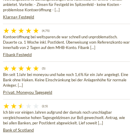
anbietet. Vorteile: - Zinsen für Festgeld im Spitzenfeld - keine Kosten -
problemlose Kontoeröffnung - [...]
Klarna+ Festgeld
(4,75)
Kontoeröffnung bei weltsparen.de war schnell und unproblematisch.
Dauerte ca. 1 Woche inkl. PostIdent. Überweisung vom Referenzkonto war
innerhalb von 2 Tagen auf dem MHB-Konto. Fibank [...]
Fibank Festgeld
(5)
Bin seit 1Jahr bei moneyou und habe noch 1,6% für ein Jahr angelegt. Eine
Bank ohne Haken. Keine Einschränkung bei der Anlagenhöhe für normale
Anleger. [...]
Privat: Moneyou Tagesgeld
(2,5)
Ich bin vor einigen Jahren aufgrund der damals noch unschlagbar
vergleichsweise hohen Tagesgeldzinsen zur BoS gewechselt. Antrag, wie
bei allen Banken, per PostIdent abgewickelt. Lief soweit [...]
Bank of Scotland