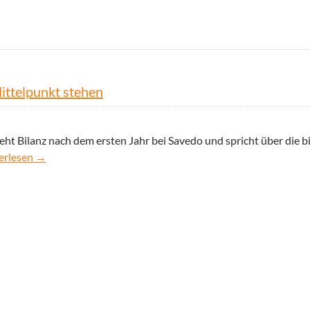
ittelpunkt stehen
ht Bilanz nach dem ersten Jahr bei Savedo und spricht über die b
rview: 1 Jahr Savedo – Der Kunde muss im Mittelpunkt stehen
erlesen
→