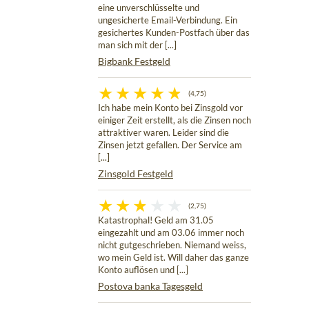
eine unverschlüsselte und
ungesicherte Email-Verbindung. Ein
gesichertes Kunden-Postfach über das
man sich mit der [...]
Bigbank Festgeld
(4,75)
Ich habe mein Konto bei Zinsgold vor
einiger Zeit erstellt, als die Zinsen noch
attraktiver waren. Leider sind die
Zinsen jetzt gefallen. Der Service am
[...]
Zinsgold Festgeld
(2,75)
Katastrophal! Geld am 31.05
eingezahlt und am 03.06 immer noch
nicht gutgeschrieben. Niemand weiss,
wo mein Geld ist. Will daher das ganze
Konto auflösen und [...]
Postova banka Tagesgeld