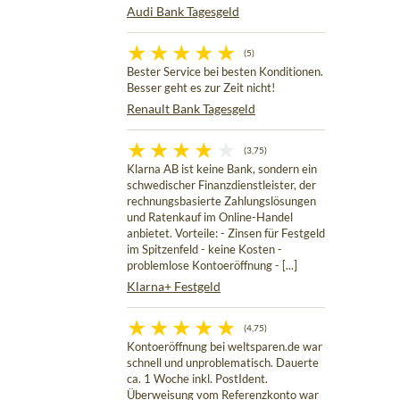
Audi Bank Tagesgeld
(5)
Bester Service bei besten Konditionen.
Besser geht es zur Zeit nicht!
Renault Bank Tagesgeld
(3,75)
Klarna AB ist keine Bank, sondern ein
schwedischer Finanzdienstleister, der
rechnungsbasierte Zahlungslösungen
und Ratenkauf im Online-Handel
anbietet. Vorteile: - Zinsen für Festgeld
im Spitzenfeld - keine Kosten -
problemlose Kontoeröffnung - [...]
Klarna+ Festgeld
(4,75)
Kontoeröffnung bei weltsparen.de war
schnell und unproblematisch. Dauerte
ca. 1 Woche inkl. PostIdent.
Überweisung vom Referenzkonto war