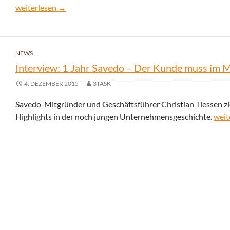
Deposit Solutions jetzt zweitwertvollstes deutsches FinTech
weiterlesen
→
NEWS
Interview: 1 Jahr Savedo – Der Kunde muss im M
4. DEZEMBER 2015
3TASK
Savedo-Mitgründer und Geschäftsführer Christian Tiessen zie
Inte
Highlights in der noch jungen Unternehmensgeschichte.
weit