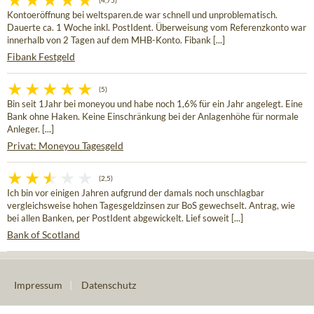
(4,75)
Kontoeröffnung bei weltsparen.de war schnell und unproblematisch.
Dauerte ca. 1 Woche inkl. PostIdent. Überweisung vom Referenzkonto war
innerhalb von 2 Tagen auf dem MHB-Konto. Fibank [...]
Fibank Festgeld
(5)
Bin seit 1Jahr bei moneyou und habe noch 1,6% für ein Jahr angelegt. Eine
Bank ohne Haken. Keine Einschränkung bei der Anlagenhöhe für normale
Anleger. [...]
Privat: Moneyou Tagesgeld
(2,5)
Ich bin vor einigen Jahren aufgrund der damals noch unschlagbar
vergleichsweise hohen Tagesgeldzinsen zur BoS gewechselt. Antrag, wie
bei allen Banken, per PostIdent abgewickelt. Lief soweit [...]
Bank of Scotland
Impressum
|
Datenschutz