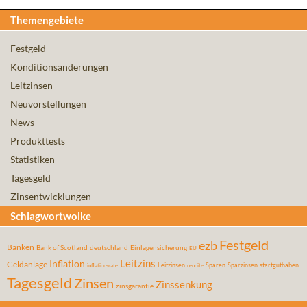
Themengebiete
Festgeld
Konditionsänderungen
Leitzinsen
Neuvorstellungen
News
Produkttests
Statistiken
Tagesgeld
Zinsentwicklungen
Schlagwortwolke
Festgeld
ezb
Banken
Bank of Scotland
deutschland
Einlagensicherung
EU
Leitzins
Inflation
Geldanlage
Leitzinsen
Sparen
Sparzinsen
startguthaben
inflationsrate
rendite
Tagesgeld
Zinsen
Zinssenkung
zinsgarantie