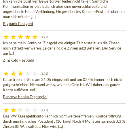
Ich kann die positiven Bewertungen leider nicht teilen. Sämtliche
Kommunikation erfolgt lediglich über eine unverschlüsselte und
ungesicherte Email-Verbindung. Ein gesichertes Kunden-Postfach über das
man sich mit der [...]
Bigbank Festgeld
(4,75)
Ich habe mein Konto bei Zinsgold vor einiger Zeit erstellt, als die Zinsen
noch attraktiver waren. Leider sind die Zinsen jetzt gefallen. Der Service
am [...]
Zinsgold Festgeld
(2,75)
Katastrophal! Geld am 31.05 eingezahlt und am 03.06 immer noch nicht
gutgeschrieben. Niemand weiss, wo mein Geld ist. Will daher das ganze
Konto auflösen und [...]
Postova banka Tagesgeld
(2,25)
Das VW Tagesgeldkonto kann ich nicht weiteremfehlen. Kontoeröffnung
durch umständliches Postident . (10 Tage) Nach 4 Monaten nur noch 0,3 %
Zinsen.!!!! Was soll das. Hier wird [...]