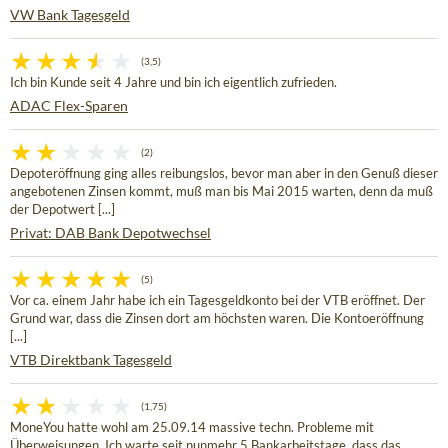
VW Bank Tagesgeld
(3,5)
Ich bin Kunde seit 4 Jahre und bin ich eigentlich zufrieden.
ADAC Flex-Sparen
(2)
Depoteröffnung ging alles reibungslos, bevor man aber in den Genuß dieser
angebotenen Zinsen kommt, muß man bis Mai 2015 warten, denn da muß
der Depotwert [...]
Privat: DAB Bank Depotwechsel
(5)
Vor ca. einem Jahr habe ich ein Tagesgeldkonto bei der VTB eröffnet. Der
Grund war, dass die Zinsen dort am höchsten waren. Die Kontoeröffnung
[...]
VTB Direktbank Tagesgeld
(1,75)
MoneYou hatte wohl am 25.09.14 massive techn. Probleme mit
Überweisungen. Ich warte seit nunmehr 5 Bankarbeitstage, dass das