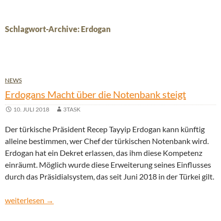
Schlagwort-Archive: Erdogan
NEWS
Erdogans Macht über die Notenbank steigt
10. JULI 2018
3TASK
Der türkische Präsident Recep Tayyip Erdogan kann künftig
alleine bestimmen, wer Chef der türkischen Notenbank wird.
Erdogan hat ein Dekret erlassen, das ihm diese Kompetenz
einräumt. Möglich wurde diese Erweiterung seines Einflusses
durch das Präsidialsystem, das seit Juni 2018 in der Türkei gilt.
Erdogans Macht über die Notenbank steigt
weiterlesen
→