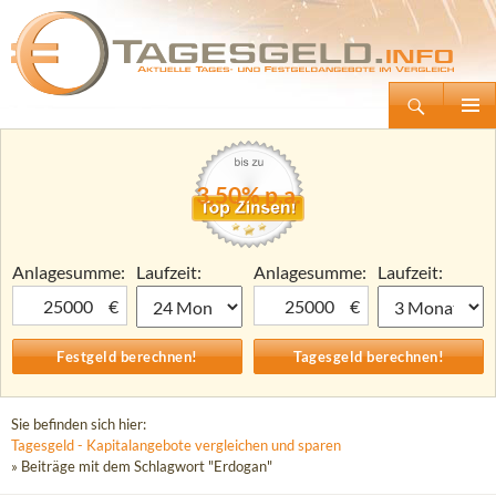
Suchen
Tagesgeld.info – Tagesgeldkonten vergleichen und Tagesgeld-Zinsen berechnen
Zum
Primäre
Inhalt
Menü
springen
3,50% p.a.
Anlagesumme:
Laufzeit:
Anlagesumme:
Laufzeit:
€
€
Sie befinden sich hier:
Tagesgeld - Kapitalangebote vergleichen und sparen
» Beiträge mit dem Schlagwort "Erdogan"