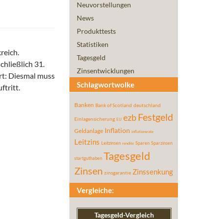
Neuvorstellungen
News
Produkttests
Statistiken
reich.
Tagesgeld
chließlich 31.
Zinsentwicklungen
ert: Diesmal muss
Schlagwortwolke
tritt.
Banken
Bank of Scotland
deutschland
Festgeld
ezb
Einlagensicherung
EU
Inflation
Geldanlage
inflationsrate
Leitzins
Leitzinsen
Sparen
Sparzinsen
rendite
Tagesgeld
startguthaben
Zinsen
Zinssenkung
zinsgarantie
Vergleiche:
Tagesgeld-Vergleich