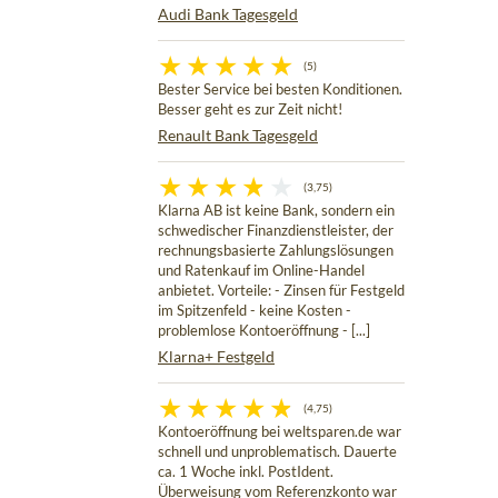
Audi Bank Tagesgeld
(5)
Bester Service bei besten Konditionen.
Besser geht es zur Zeit nicht!
Renault Bank Tagesgeld
(3,75)
Klarna AB ist keine Bank, sondern ein
schwedischer Finanzdienstleister, der
rechnungsbasierte Zahlungslösungen
und Ratenkauf im Online-Handel
anbietet. Vorteile: - Zinsen für Festgeld
im Spitzenfeld - keine Kosten -
problemlose Kontoeröffnung - [...]
Klarna+ Festgeld
(4,75)
Kontoeröffnung bei weltsparen.de war
schnell und unproblematisch. Dauerte
ca. 1 Woche inkl. PostIdent.
Überweisung vom Referenzkonto war