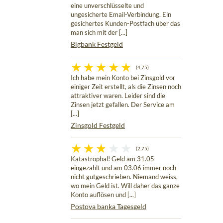
eine unverschlüsselte und
ungesicherte Email-Verbindung. Ein
gesichertes Kunden-Postfach über das
man sich mit der [...]
Bigbank Festgeld
(4,75)
Ich habe mein Konto bei Zinsgold vor
einiger Zeit erstellt, als die Zinsen noch
attraktiver waren. Leider sind die
Zinsen jetzt gefallen. Der Service am
[...]
Zinsgold Festgeld
(2,75)
Katastrophal! Geld am 31.05
eingezahlt und am 03.06 immer noch
nicht gutgeschrieben. Niemand weiss,
wo mein Geld ist. Will daher das ganze
Konto auflösen und [...]
Postova banka Tagesgeld