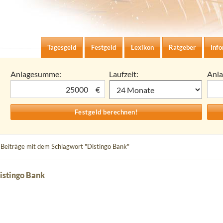
Zum Inhalt springen
agesgeld-Zinsen berechnen
Tagesgeld
Festgeld
Lexikon
Ratgeber
Inf
Anlagesumme:
Laufzeit:
Anl
€
 Beiträge mit dem Schlagwort "Distingo Bank"
istingo Bank