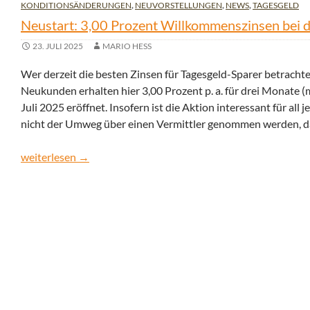
KONDITIONSÄNDERUNGEN
,
NEUVORSTELLUNGEN
,
NEWS
,
TAGESGELD
Neustart: 3,00 Prozent Willkommenszinsen bei d
23. JULI 2025
MARIO HESS
Wer derzeit die besten Zinsen für Tagesgeld-Sparer betrachte
Neukunden erhalten hier 3,00 Prozent p. a. für drei Monate (m
Juli 2025 eröffnet. Insofern ist die Aktion interessant für all
nicht der Umweg über einen Vermittler genommen werden, da 
Neustart: 3,00 Prozent Willkommenszinsen bei der Distingo
weiterlesen
→