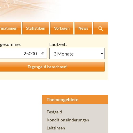
ormationen
Statistiken
Vorlagen
News
agesumme:
Laufzeit:
€
Themengebiete
Festgeld
Konditionsänderungen
Leitzinsen