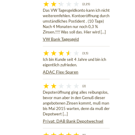
(2,25)
Das VW Tagesgeldkonto kann ich nicht
weiteremfehlen. Kontoeröffnung durch
umständliches Postident . (10 Tage)
Nach 4 Monaten nur noch 0,3 %
Zinsen.!!!! Was soll das. Hier wird [...]
VW Bank Tagesgeld
(3,5)
Ich bin Kunde seit 4 Jahre und bin ich
eigentlich zufrieden.
ADAC Flex-Sparen
(2)
Depoteröffnung ging alles reibungslos,
bevor man aber in den Genuß dieser
angebotenen Zinsen kommt, muß man
bis Mai 2015 warten, denn da muß der
Depotwert [...]
Privat: DAB Bank Depotwechsel