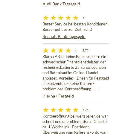
Audi Bank Tagesgeld
(5)
Bester Service bei besten Konditionen.
Besser geht es zur Zeit nicht!
Renault Bank Tagesgeld
(3,75)
Klarna AB ist keine Bank, sondern ein
schwedischer Finanzdienstleister, der
rechnungsbasierte Zahlungslösungen
und Ratenkauf im Online-Handel
anbietet. Vorteile: - Zinsen für Festgeld
im Spitzenfeld - keine Kosten -
problemlose Kontoeröffnung - [...]
Klarna+ Festgeld
(4,75)
Kontoeröffnung bei weltsparen.de war
schnell und unproblematisch. Dauerte
ca. 1 Woche inkl. PostIdent.
Überweisung vom Referenzkonto war