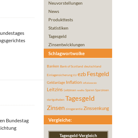
Neuvorstellungen
News
Produkttests
Statistiken
 Bundestages
Tagesgeld
ngsgerichtes
Zinsentwicklungen
Schlagwortwolke
Banken
Bank of Scotland
deutschland
Festgeld
ezb
Einlagensicherung
EU
Inflation
Geldanlage
inflationsrate
Leitzins
Leitzinsen
Sparen
Sparzinsen
rendite
Tagesgeld
startguthaben
Zinsen
Zinssenkung
zinsgarantie
Vergleiche:
hen Bundestag
Richtung
Tagesgeld-Vergleich