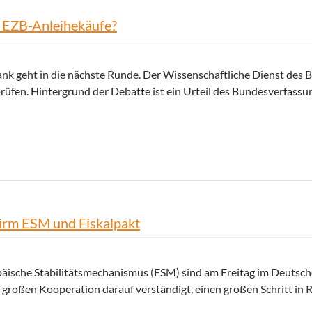
r EZB-Anleihekäufe?
nk geht in die nächste Runde. Der Wissenschaftliche Dienst des
prüfen. Hintergrund der Debatte ist ein Urteil des Bundesverfassu
ekäufe?
hirm ESM und Fiskalpakt
opäische Stabilitätsmechanismus (ESM) sind am Freitag im Deutsc
 großen Kooperation darauf verständigt, einen großen Schritt in 
ratifiziert Rettungsschirm ESM und Fiskalpakt