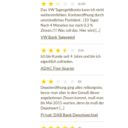
(2,25)
Das VW Tagesgeldkonto kann ich nicht
weiteremfehlen. Kontoeröffnung durch
umständliches Postident . (10 Tage)
Nach 4 Monaten nur noch 0,3 %
Zinsen.!!!! Was soll das. Hier wird [...]
VW Bank Tagesgeld
(3,5)
Ich bin Kunde seit 4 Jahre und bin ich
eigentlich zufrieden.
ADAC Flex-Sparen
(2)
Depoteröffnung ging alles reibungslos,
bevor man aber in den Genuß dieser
angebotenen Zinsen kommt, muß man
bis Mai 2015 warten, denn da muß der
Depotwert [...]
Privat: DAB Bank Depotwechsel