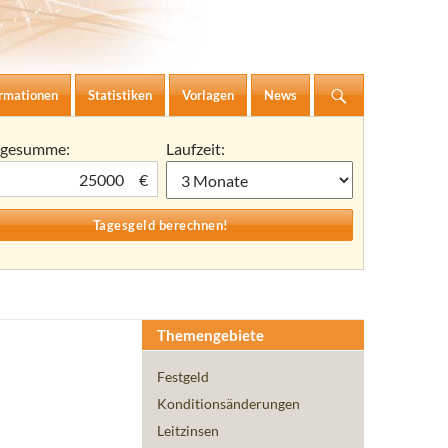
ormationen
Statistiken
Vorlagen
News
agesumme:
Laufzeit:
€
Themengebiete
Festgeld
Konditionsänderungen
Leitzinsen