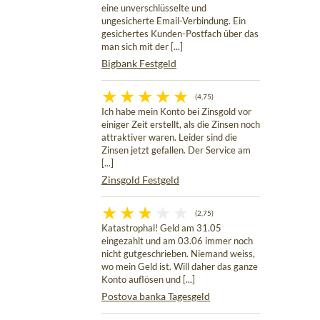
eine unverschlüsselte und
ungesicherte Email-Verbindung. Ein
gesichertes Kunden-Postfach über das
man sich mit der [...]
Bigbank Festgeld
(4,75)
Ich habe mein Konto bei Zinsgold vor
einiger Zeit erstellt, als die Zinsen noch
attraktiver waren. Leider sind die
Zinsen jetzt gefallen. Der Service am
[...]
Zinsgold Festgeld
(2,75)
Katastrophal! Geld am 31.05
eingezahlt und am 03.06 immer noch
nicht gutgeschrieben. Niemand weiss,
wo mein Geld ist. Will daher das ganze
Konto auflösen und [...]
Postova banka Tagesgeld