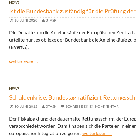
NEWS
Ist die Bundesbank zuständig für die Prüfung de
18. JUNI 2020
3TASK
Die Debatte um die Anleihekäufe der Europäischen Zentralba
urteilte nun, es obliege der Bundesbank die Anleihekäufe zu 
(BVerfG).
Ist die Bundesbank zuständig für die Prüfung der EZB-Anleih
weiterlesen
→
NEWS
Schuldenkrise. Bundestag ratifiziert Rettungssc
30. JUNI 2012
3TASK
SCHREIBE EINEN KOMMENTAR
Der Fiskalpakt und der dauerhafte Rettungsschirm, der Eur
verabschiedet worden. Damit haben sich die Parteien in einer
Schuldenkrise. Bundestag 
europäischer Integration zu gehen.
weiterlesen
→