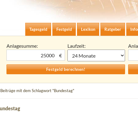
Zum Inhalt springen
agesgeld-Zinsen berechnen
Tagesgeld
Festgeld
Lexikon
Ratgeber
Inf
Anlagesumme:
Laufzeit:
Anl
€
 Beiträge mit dem Schlagwort "Bundestag"
Bundestag