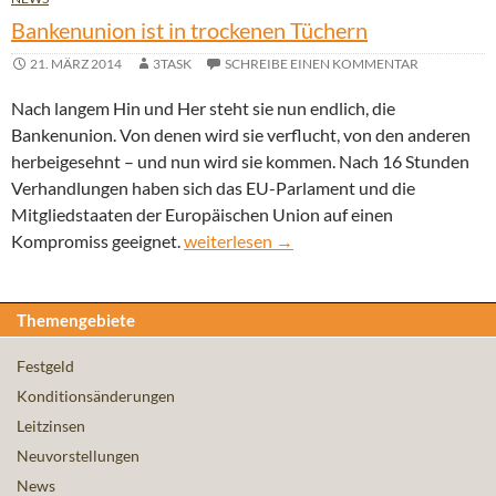
Bankenunion ist in trockenen Tüchern
21. MÄRZ 2014
3TASK
SCHREIBE EINEN KOMMENTAR
Nach langem Hin und Her steht sie nun endlich, die
Bankenunion. Von denen wird sie verflucht, von den anderen
herbeigesehnt – und nun wird sie kommen. Nach 16 Stunden
Verhandlungen haben sich das EU-Parlament und die
Mitgliedstaaten der Europäischen Union auf einen
Bankenunion ist in trockenen Tüchern
Kompromiss geeignet.
weiterlesen
→
Themengebiete
Festgeld
Konditionsänderungen
Leitzinsen
Neuvorstellungen
News