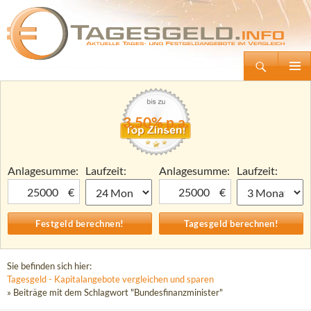
Suchen
Tagesgeld.info – Tagesgeldkonten vergleichen und Tagesgeld-Zinsen berechnen
Zum
Primäre
Inhalt
Menü
springen
3,50% p.a.
Anlagesumme:
Laufzeit:
Anlagesumme:
Laufzeit:
€
€
Sie befinden sich hier:
Tagesgeld - Kapitalangebote vergleichen und sparen
» Beiträge mit dem Schlagwort "Bundesfinanzminister"