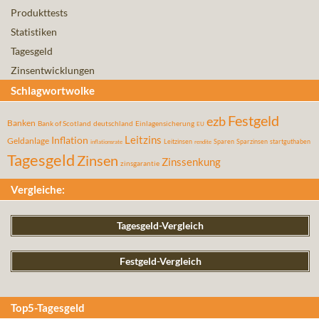
Produkttests
Statistiken
Tagesgeld
Zinsentwicklungen
Schlagwortwolke
Festgeld
ezb
Banken
Bank of Scotland
deutschland
Einlagensicherung
EU
Leitzins
Inflation
Geldanlage
Leitzinsen
Sparen
Sparzinsen
startguthaben
inflationsrate
rendite
Tagesgeld
Zinsen
Zinssenkung
zinsgarantie
Vergleiche:
Tagesgeld-Vergleich
Festgeld-Vergleich
Top5-Tagesgeld