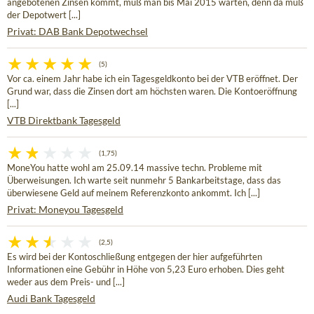
angebotenen Zinsen kommt, muß man bis Mai 2015 warten, denn da muß
der Depotwert [...]
Privat: DAB Bank Depotwechsel
(5)
Vor ca. einem Jahr habe ich ein Tagesgeldkonto bei der VTB eröffnet. Der
Grund war, dass die Zinsen dort am höchsten waren. Die Kontoeröffnung
[...]
VTB Direktbank Tagesgeld
(1,75)
MoneYou hatte wohl am 25.09.14 massive techn. Probleme mit
Überweisungen. Ich warte seit nunmehr 5 Bankarbeitstage, dass das
überwiesene Geld auf meinem Referenzkonto ankommt. Ich [...]
Privat: Moneyou Tagesgeld
(2,5)
Es wird bei der Kontoschließung entgegen der hier aufgeführten
Informationen eine Gebühr in Höhe von 5,23 Euro erhoben. Dies geht
weder aus dem Preis- und [...]
Audi Bank Tagesgeld