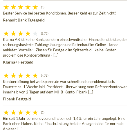
(5)
Bester Service bei besten Konditionen. Besser geht es zur Zeit nicht!
Renault Bank Tagesgeld
(3,75)
Klarna AB ist keine Bank, sondern ein schwedischer Finanzdienstleister, der
rechnungsbasierte Zahlungslösungen und Ratenkauf im Online-Handel
anbietet. Vorteile: - Zinsen für Festgeld im Spitzenfeld - keine Kosten -
problemlose Kontoeröffnung - [...]
Klarna+ Festgeld
(4,75)
Kontoeröffnung bei weltsparen.de war schnell und unproblematisch.
Dauerte ca. 1 Woche inkl. PostIdent. Überweisung vom Referenzkonto war
innerhalb von 2 Tagen auf dem MHB-Konto. Fibank [...]
Fibank Festgeld
(5)
Bin seit 1Jahr bei moneyou und habe noch 1,6% für ein Jahr angelegt. Eine
Bank ohne Haken. Keine Einschränkung bei der Anlagenhöhe für normale
Anleger. [...]