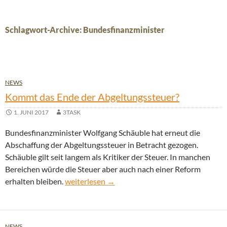
Schlagwort-Archive: Bundesfinanzminister
NEWS
Kommt das Ende der Abgeltungssteuer?
1. JUNI 2017
3TASK
Bundesfinanzminister Wolfgang Schäuble hat erneut die
Abschaffung der Abgeltungssteuer in Betracht gezogen.
Schäuble gilt seit langem als Kritiker der Steuer. In manchen
Bereichen würde die Steuer aber auch nach einer Reform
Kommt das Ende der Abgeltungssteuer?
erhalten bleiben.
weiterlesen
→
NEWS