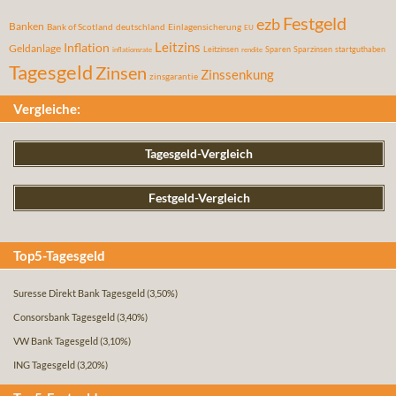
Festgeld
ezb
Banken
Bank of Scotland
deutschland
Einlagensicherung
EU
Leitzins
Inflation
Geldanlage
Leitzinsen
Sparen
Sparzinsen
startguthaben
inflationsrate
rendite
Tagesgeld
Zinsen
Zinssenkung
zinsgarantie
Vergleiche:
Tagesgeld-Vergleich
Festgeld-Vergleich
Top5-Tagesgeld
Suresse Direkt Bank Tagesgeld
(3,50%)
Consorsbank Tagesgeld
(3,40%)
VW Bank Tagesgeld
(3,10%)
ING Tagesgeld
(3,20%)