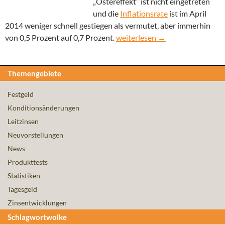
„Ostereffekt“ ist nicht eingetreten
und die
Inflationsrate
ist im April
2014 weniger schnell gestiegen als vermutet, aber immerhin
Fortbestand der Stabilität des L
von 0,5 Prozent auf 0,7 Prozent.
weiterlesen
→
Themengebiete
Festgeld
Konditionsänderungen
Leitzinsen
Neuvorstellungen
News
Produkttests
Statistiken
Tagesgeld
Zinsentwicklungen
Schlagwortwolke