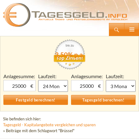
Suchen
Tagesgeld.info – Tagesgeldkonten vergleichen und Tagesgeld-Zinsen berechnen
Zum
Primäre
Inhalt
Menü
springen
3,50% p.a.
Anlagesumme:
Laufzeit:
Anlagesumme:
Laufzeit:
€
€
Sie befinden sich hier:
Tagesgeld - Kapitalangebote vergleichen und sparen
» Beiträge mit dem Schlagwort "Brüssel"