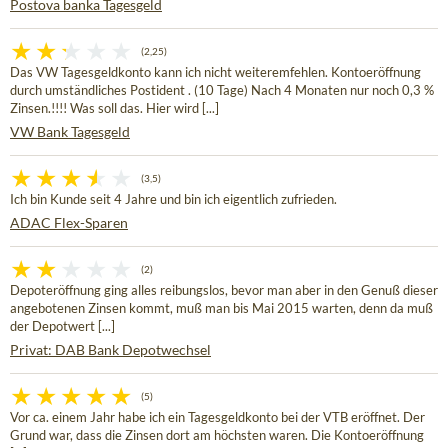
Postova banka Tagesgeld
(2,25)
Das VW Tagesgeldkonto kann ich nicht weiteremfehlen. Kontoeröffnung
durch umständliches Postident . (10 Tage) Nach 4 Monaten nur noch 0,3 %
Zinsen.!!!! Was soll das. Hier wird [...]
VW Bank Tagesgeld
(3,5)
Ich bin Kunde seit 4 Jahre und bin ich eigentlich zufrieden.
ADAC Flex-Sparen
(2)
Depoteröffnung ging alles reibungslos, bevor man aber in den Genuß dieser
angebotenen Zinsen kommt, muß man bis Mai 2015 warten, denn da muß
der Depotwert [...]
Privat: DAB Bank Depotwechsel
(5)
Vor ca. einem Jahr habe ich ein Tagesgeldkonto bei der VTB eröffnet. Der
Grund war, dass die Zinsen dort am höchsten waren. Die Kontoeröffnung