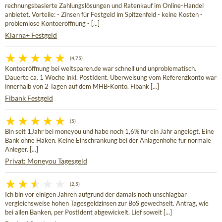
rechnungsbasierte Zahlungslösungen und Ratenkauf im Online-Handel
anbietet. Vorteile: - Zinsen für Festgeld im Spitzenfeld - keine Kosten -
problemlose Kontoeröffnung - [...]
Klarna+ Festgeld
(4,75)
Kontoeröffnung bei weltsparen.de war schnell und unproblematisch.
Dauerte ca. 1 Woche inkl. PostIdent. Überweisung vom Referenzkonto war
innerhalb von 2 Tagen auf dem MHB-Konto. Fibank [...]
Fibank Festgeld
(5)
Bin seit 1Jahr bei moneyou und habe noch 1,6% für ein Jahr angelegt. Eine
Bank ohne Haken. Keine Einschränkung bei der Anlagenhöhe für normale
Anleger. [...]
Privat: Moneyou Tagesgeld
(2,5)
Ich bin vor einigen Jahren aufgrund der damals noch unschlagbar
vergleichsweise hohen Tagesgeldzinsen zur BoS gewechselt. Antrag, wie
bei allen Banken, per PostIdent abgewickelt. Lief soweit [...]