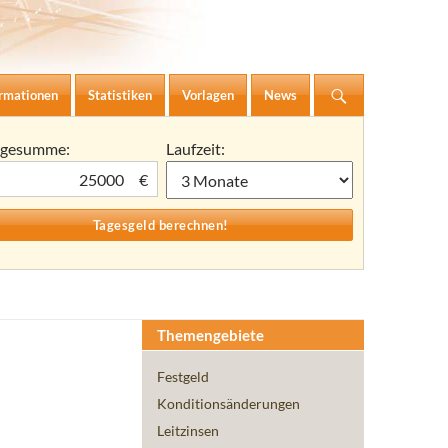
ormationen
Statistiken
Vorlagen
News
agesumme:
Laufzeit:
€
Themengebiete
Festgeld
Konditionsänderungen
Leitzinsen