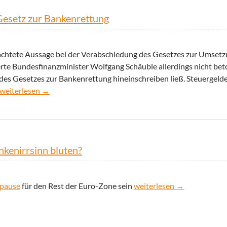
 Gesetz zur Bankenrettung
 beachtete Aussage bei der Verabschiedung des Gesetzes zur Umset
rte Bundesfinanzminister Wolfgang Schäuble allerdings nicht beto
 des Gesetzes zur Bankenrettung hineinschreiben ließ. Steuergelde
Der Steuerzahler haftet weiterhin: Hintertür im Gesetz zur Banke
weiterlesen
→
nkenirrsinn bluten?
Müssen Sparer bald überall
upause
für den Rest der Euro-Zone sein
weiterlesen
→