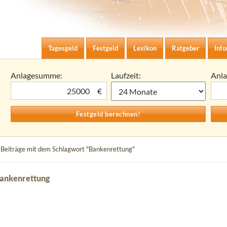
Zum Inhalt springen
agesgeld-Zinsen berechnen
Tagesgeld
Festgeld
Lexikon
Ratgeber
Inf
Anlagesumme:
Laufzeit:
Anl
€
 Beiträge mit dem Schlagwort "Bankenrettung"
Bankenrettung