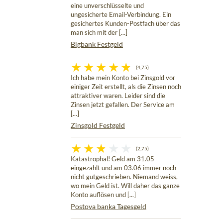
eine unverschlüsselte und
ungesicherte Email-Verbindung. Ein
gesichertes Kunden-Postfach über das
man sich mit der [...]
Bigbank Festgeld
(4,75)
Ich habe mein Konto bei Zinsgold vor
einiger Zeit erstellt, als die Zinsen noch
attraktiver waren. Leider sind die
Zinsen jetzt gefallen. Der Service am
[...]
Zinsgold Festgeld
(2,75)
Katastrophal! Geld am 31.05
eingezahlt und am 03.06 immer noch
nicht gutgeschrieben. Niemand weiss,
wo mein Geld ist. Will daher das ganze
Konto auflösen und [...]
Postova banka Tagesgeld