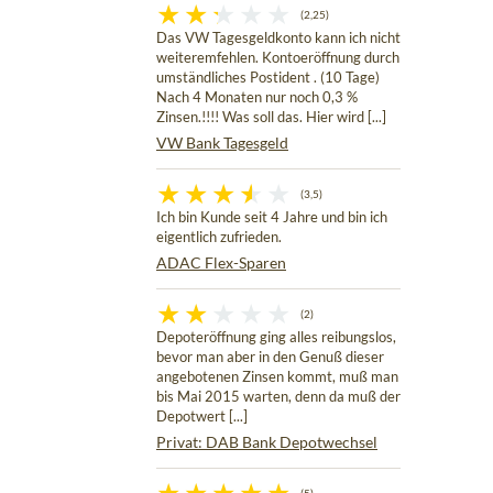
(2,25)
Das VW Tagesgeldkonto kann ich nicht
weiteremfehlen. Kontoeröffnung durch
umständliches Postident . (10 Tage)
Nach 4 Monaten nur noch 0,3 %
Zinsen.!!!! Was soll das. Hier wird [...]
VW Bank Tagesgeld
(3,5)
Ich bin Kunde seit 4 Jahre und bin ich
eigentlich zufrieden.
ADAC Flex-Sparen
(2)
Depoteröffnung ging alles reibungslos,
bevor man aber in den Genuß dieser
angebotenen Zinsen kommt, muß man
bis Mai 2015 warten, denn da muß der
Depotwert [...]
Privat: DAB Bank Depotwechsel