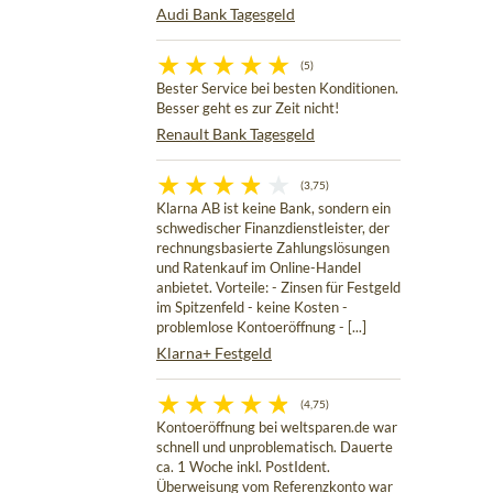
Audi Bank Tagesgeld
(5)
Bester Service bei besten Konditionen.
Besser geht es zur Zeit nicht!
Renault Bank Tagesgeld
(3,75)
Klarna AB ist keine Bank, sondern ein
schwedischer Finanzdienstleister, der
rechnungsbasierte Zahlungslösungen
und Ratenkauf im Online-Handel
anbietet. Vorteile: - Zinsen für Festgeld
im Spitzenfeld - keine Kosten -
problemlose Kontoeröffnung - [...]
Klarna+ Festgeld
(4,75)
Kontoeröffnung bei weltsparen.de war
schnell und unproblematisch. Dauerte
ca. 1 Woche inkl. PostIdent.
Überweisung vom Referenzkonto war