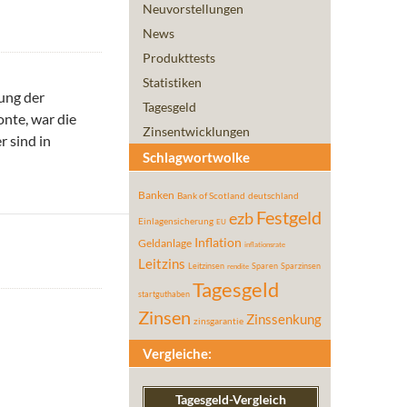
Neuvorstellungen
News
Produkttests
Statistiken
zung der
Tagesgeld
nte, war die
Zinsentwicklungen
r sind in
Schlagwortwolke
nrettung
Banken
Bank of Scotland
deutschland
Festgeld
ezb
Einlagensicherung
EU
Inflation
Geldanlage
inflationsrate
Leitzins
Leitzinsen
Sparen
Sparzinsen
rendite
Tagesgeld
startguthaben
Zinsen
Zinssenkung
zinsgarantie
 in Europa für den Bankenirrsinn bluten?
Vergleiche:
Tagesgeld-Vergleich