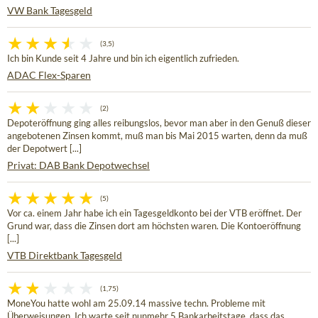
VW Bank Tagesgeld
(3,5)
Ich bin Kunde seit 4 Jahre und bin ich eigentlich zufrieden.
ADAC Flex-Sparen
(2)
Depoteröffnung ging alles reibungslos, bevor man aber in den Genuß dieser
angebotenen Zinsen kommt, muß man bis Mai 2015 warten, denn da muß
der Depotwert [...]
Privat: DAB Bank Depotwechsel
(5)
Vor ca. einem Jahr habe ich ein Tagesgeldkonto bei der VTB eröffnet. Der
Grund war, dass die Zinsen dort am höchsten waren. Die Kontoeröffnung
[...]
VTB Direktbank Tagesgeld
(1,75)
MoneYou hatte wohl am 25.09.14 massive techn. Probleme mit
Überweisungen. Ich warte seit nunmehr 5 Bankarbeitstage, dass das