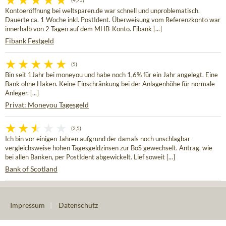
(4,75)
Kontoeröffnung bei weltsparen.de war schnell und unproblematisch.
Dauerte ca. 1 Woche inkl. PostIdent. Überweisung vom Referenzkonto war
innerhalb von 2 Tagen auf dem MHB-Konto. Fibank [...]
Fibank Festgeld
(5)
Bin seit 1Jahr bei moneyou und habe noch 1,6% für ein Jahr angelegt. Eine
Bank ohne Haken. Keine Einschränkung bei der Anlagenhöhe für normale
Anleger. [...]
Privat: Moneyou Tagesgeld
(2,5)
Ich bin vor einigen Jahren aufgrund der damals noch unschlagbar
vergleichsweise hohen Tagesgeldzinsen zur BoS gewechselt. Antrag, wie
bei allen Banken, per PostIdent abgewickelt. Lief soweit [...]
Bank of Scotland
Impressum
|
Datenschutz