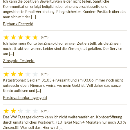
Ich kann die positiven Bewertungen leider nicht teilen. Sämtliche
Kommunikation erfolgt lediglich über eine unverschlüsselte und
ungesicherte Email-Verbindung. Ein gesichertes Kunden-Postfach über das
man sich mit der [...]
Bigbank Festgeld
(4,75)
Ich habe mein Konto bei Zinsgold vor einiger Zeit erstellt, als die Zinsen
noch attraktiver waren. Leider sind die Zinsen jetzt gefallen. Der Service
am [...]
Zinsgold Festgeld
(2,75)
Katastrophal! Geld am 31.05 eingezahlt und am 03.06 immer noch nicht
gutgeschrieben. Niemand weiss, wo mein Geld ist. Will daher das ganze
Konto auflösen und [...]
Postova banka Tagesgeld
(2,25)
Das VW Tagesgeldkonto kann ich nicht weiteremfehlen. Kontoeröffnung
durch umständliches Postident . (10 Tage) Nach 4 Monaten nur noch 0,3 %
Zinsen.!!!! Was soll das. Hier wird [...]