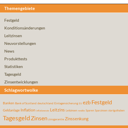
Themengebiete
Festgeld
Konditionsänderungen
Leitzinsen
Neuvorstellungen
News
Produkttests
Statistiken
Tagesgeld
Zinsentwicklungen
Schlagwortwolke
Festgeld
ezb
Banken
Bank of Scotland
deutschland
Einlagensicherung
EU
Leitzins
Inflation
Geldanlage
Leitzinsen
Sparen
Sparzinsen
startguthaben
inflationsrate
rendite
Tagesgeld
Zinsen
Zinssenkung
zinsgarantie