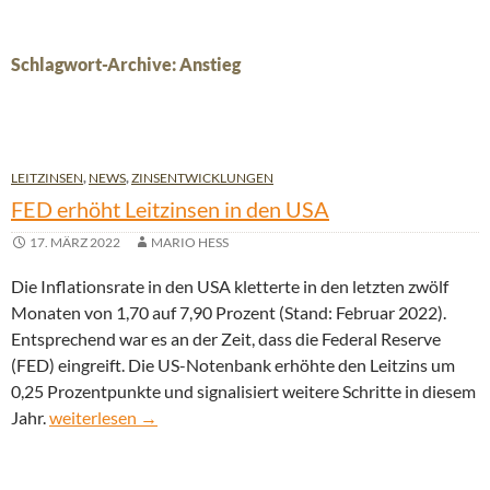
Schlagwort-Archive: Anstieg
LEITZINSEN
,
NEWS
,
ZINSENTWICKLUNGEN
FED erhöht Leitzinsen in den USA
17. MÄRZ 2022
MARIO HESS
Die Inflationsrate in den USA kletterte in den letzten zwölf
Monaten von 1,70 auf 7,90 Prozent (Stand: Februar 2022).
Entsprechend war es an der Zeit, dass die Federal Reserve
(FED) eingreift. Die US-Notenbank erhöhte den Leitzins um
0,25 Prozentpunkte und signalisiert weitere Schritte in diesem
FED erhöht Leitzinsen in den USA
Jahr.
weiterlesen
→