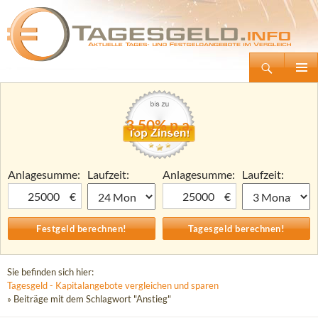
Suchen
Tagesgeld.info – Tagesgeldkonten vergleichen und Tagesgeld-Zinsen berechnen
Zum
Primäre
Inhalt
Menü
springen
3,50% p.a.
Anlagesumme:
Laufzeit:
Anlagesumme:
Laufzeit:
€
€
Sie befinden sich hier:
Tagesgeld - Kapitalangebote vergleichen und sparen
» Beiträge mit dem Schlagwort "Anstieg"