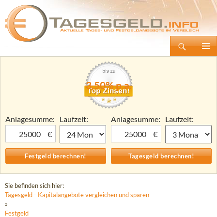
Suchen
Tagesgeld.info – Tagesgeldkonten vergleichen und Tagesgeld-Zinsen berechnen
Zum
Primäre
Inhalt
Menü
springen
3,50% p.a.
Anlagesumme:
Laufzeit:
Anlagesumme:
Laufzeit:
€
€
Sie befinden sich hier:
Tagesgeld - Kapitalangebote vergleichen und sparen
»
Festgeld