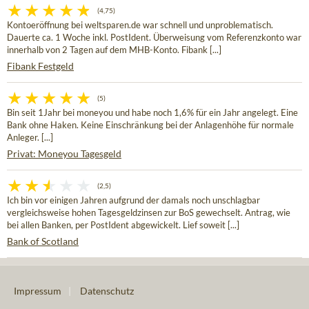
(4,75)
Kontoeröffnung bei weltsparen.de war schnell und unproblematisch.
Dauerte ca. 1 Woche inkl. PostIdent. Überweisung vom Referenzkonto war
innerhalb von 2 Tagen auf dem MHB-Konto. Fibank [...]
Fibank Festgeld
(5)
Bin seit 1Jahr bei moneyou und habe noch 1,6% für ein Jahr angelegt. Eine
Bank ohne Haken. Keine Einschränkung bei der Anlagenhöhe für normale
Anleger. [...]
Privat: Moneyou Tagesgeld
(2,5)
Ich bin vor einigen Jahren aufgrund der damals noch unschlagbar
vergleichsweise hohen Tagesgeldzinsen zur BoS gewechselt. Antrag, wie
bei allen Banken, per PostIdent abgewickelt. Lief soweit [...]
Bank of Scotland
Impressum
|
Datenschutz