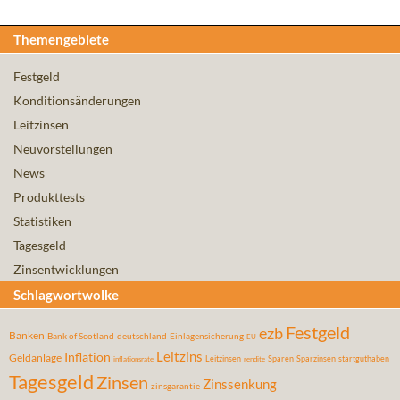
Themengebiete
Festgeld
Konditionsänderungen
Leitzinsen
Neuvorstellungen
News
Produkttests
Statistiken
Tagesgeld
Zinsentwicklungen
Schlagwortwolke
Festgeld
ezb
Banken
Bank of Scotland
deutschland
Einlagensicherung
EU
Leitzins
Inflation
Geldanlage
Leitzinsen
Sparen
Sparzinsen
startguthaben
inflationsrate
rendite
Tagesgeld
Zinsen
Zinssenkung
zinsgarantie