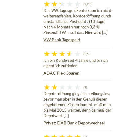
(2,25)
Das VW Tagesgeldkonto kann ich nicht
weiteremfehlen. Kontoeröffnung durch
umständliches Postident . (10 Tage)
Nach 4 Monaten nur noch 0,3 %
Zinsen.!!!! Was soll das. Hier wird [...]
VW Bank Tagesgeld
(3,5)
Ich bin Kunde seit 4 Jahre und bin ich
eigentlich zufrieden.
ADAC Flex-Sparen
(2)
Depoteröffnung ging alles reibungslos,
bevor man aber in den Genuß dieser
angebotenen Zinsen kommt, muß man
bis Mai 2015 warten, denn da muß der
Depotwert [...]
Privat: DAB Bank Depotwechsel