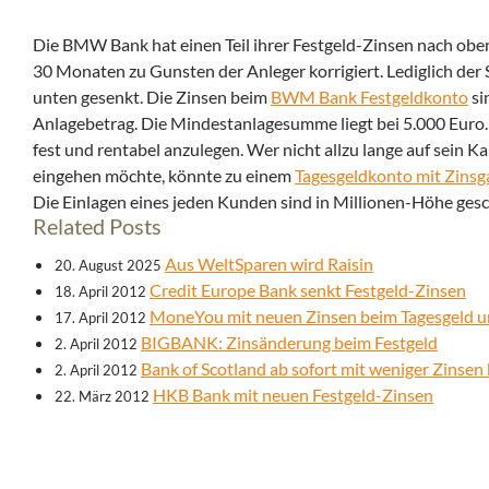
Die BMW Bank hat einen Teil ihrer Festgeld-Zinsen nach oben
30 Monaten zu Gunsten der Anleger korrigiert. Lediglich der S
unten gesenkt.
Die Zinsen beim
BWM Bank Festgeldkonto
si
Anlagebetrag. Die Mindestanlagesumme liegt bei 5.000 Euro. 
fest und rentabel anzulegen. Wer nicht allzu lange auf sein 
eingehen möchte, könnte zu einem
Tagesgeldkonto mit Zinsg
Die Einlagen eines jeden Kunden sind in Millionen-Höhe gesc
Related Posts
Aus WeltSparen wird Raisin
20. August 2025
Credit Europe Bank senkt Festgeld-Zinsen
18. April 2012
MoneYou mit neuen Zinsen beim Tagesgeld u
17. April 2012
BIGBANK: Zinsänderung beim Festgeld
2. April 2012
Bank of Scotland ab sofort mit weniger Zinsen
2. April 2012
HKB Bank mit neuen Festgeld-Zinsen
22. März 2012