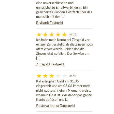
eine unverschlüsselte und
ungesicherte Email-Verbindung. Ein
gesichertes Kunden-Postfach über das
man sich mit der [...]
Bigbank Festgeld
(4,75)
Ich habe mein Konto bei Zinsgold vor
einiger Zeit erstellt, als die Zinsen noch
attraktiver waren. Leider sind die
Zinsen jetzt gefallen. Der Service am
[...]
Zinsgold Festgeld
(2,75)
Katastrophal! Geld am 31.05
eingezahlt und am 03.06 immer noch
nicht gutgeschrieben. Niemand weiss,
wo mein Geld ist. Will daher das ganze
Konto auflösen und [...]
Postova banka Tagesgeld