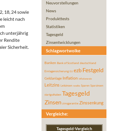
Neuvorstellungen
News
2, 18, 24 sowie
e leicht nach
Produkttests
vom
Statistiken
ch unterjährig
Tagesgeld
er Rendite
Zinsentwicklungen
er Sicherheit.
Schlagwortwolke
Banken
Bank of Scotland
deutschland
Festgeld
ezb
Einlagensicherung
EU
Inflation
Geldanlage
inflationsrate
Leitzins
Leitzinsen
Sparen
Sparzinsen
rendite
Tagesgeld
startguthaben
Zinsen
Zinssenkung
zinsgarantie
Vergleiche:
Tagesgeld-Vergleich