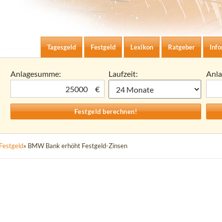
Zum Inhalt springen
agesgeld-Zinsen berechnen
Tagesgeld
Festgeld
Lexikon
Ratgeber
Inf
Anlagesumme:
Laufzeit:
Anl
€
Festgeld
» BMW Bank erhöht Festgeld-Zinsen