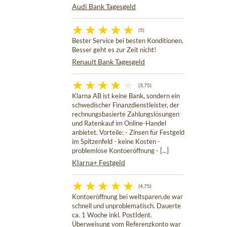
Audi Bank Tagesgeld
(5)
Bester Service bei besten Konditionen.
Besser geht es zur Zeit nicht!
Renault Bank Tagesgeld
(3,75)
Klarna AB ist keine Bank, sondern ein
schwedischer Finanzdienstleister, der
rechnungsbasierte Zahlungslösungen
und Ratenkauf im Online-Handel
anbietet. Vorteile: - Zinsen für Festgeld
im Spitzenfeld - keine Kosten -
problemlose Kontoeröffnung - [...]
Klarna+ Festgeld
(4,75)
Kontoeröffnung bei weltsparen.de war
schnell und unproblematisch. Dauerte
ca. 1 Woche inkl. PostIdent.
Überweisung vom Referenzkonto war