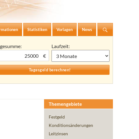
ormationen
Statistiken
Vorlagen
News
agesumme:
Laufzeit:
€
Themengebiete
Festgeld
Konditionsänderungen
Leitzinsen