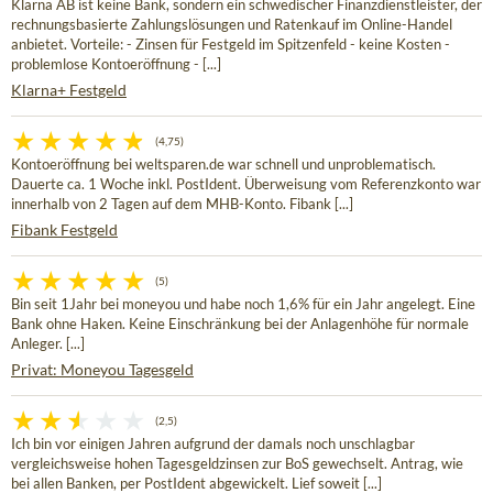
Klarna AB ist keine Bank, sondern ein schwedischer Finanzdienstleister, der
rechnungsbasierte Zahlungslösungen und Ratenkauf im Online-Handel
anbietet. Vorteile: - Zinsen für Festgeld im Spitzenfeld - keine Kosten -
problemlose Kontoeröffnung - [...]
Klarna+ Festgeld
(4,75)
Kontoeröffnung bei weltsparen.de war schnell und unproblematisch.
Dauerte ca. 1 Woche inkl. PostIdent. Überweisung vom Referenzkonto war
innerhalb von 2 Tagen auf dem MHB-Konto. Fibank [...]
Fibank Festgeld
(5)
Bin seit 1Jahr bei moneyou und habe noch 1,6% für ein Jahr angelegt. Eine
Bank ohne Haken. Keine Einschränkung bei der Anlagenhöhe für normale
Anleger. [...]
Privat: Moneyou Tagesgeld
(2,5)
Ich bin vor einigen Jahren aufgrund der damals noch unschlagbar
vergleichsweise hohen Tagesgeldzinsen zur BoS gewechselt. Antrag, wie
bei allen Banken, per PostIdent abgewickelt. Lief soweit [...]