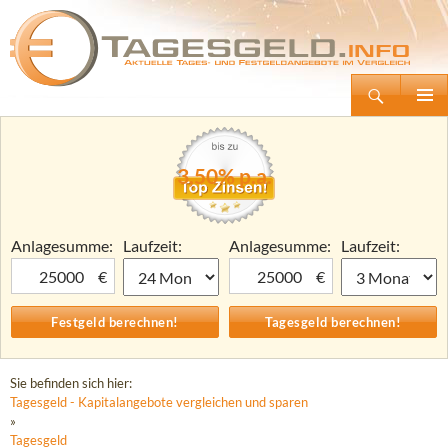
Suchen
Tagesgeld.info – Tagesgeldkonten vergleichen und Tagesgeld-Zinsen berechnen
Zum
Primäre
Inhalt
Menü
springen
3,50% p.a.
Anlagesumme:
Laufzeit:
Anlagesumme:
Laufzeit:
€
€
Sie befinden sich hier:
Tagesgeld - Kapitalangebote vergleichen und sparen
»
Tagesgeld