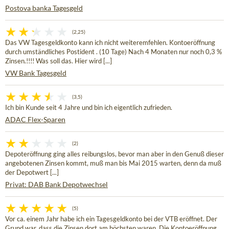
Postova banka Tagesgeld
(2,25)
Das VW Tagesgeldkonto kann ich nicht weiteremfehlen. Kontoeröffnung
durch umständliches Postident . (10 Tage) Nach 4 Monaten nur noch 0,3 %
Zinsen.!!!! Was soll das. Hier wird [...]
VW Bank Tagesgeld
(3,5)
Ich bin Kunde seit 4 Jahre und bin ich eigentlich zufrieden.
ADAC Flex-Sparen
(2)
Depoteröffnung ging alles reibungslos, bevor man aber in den Genuß dieser
angebotenen Zinsen kommt, muß man bis Mai 2015 warten, denn da muß
der Depotwert [...]
Privat: DAB Bank Depotwechsel
(5)
Vor ca. einem Jahr habe ich ein Tagesgeldkonto bei der VTB eröffnet. Der
Grund war, dass die Zinsen dort am höchsten waren. Die Kontoeröffnung