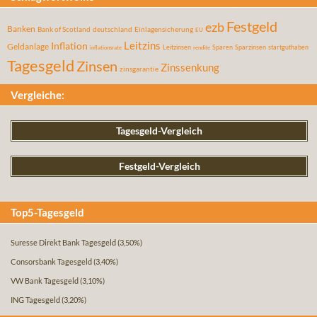
Festgeld
ezb
Banken
Bank of Scotland
deutschland
Einlagensicherung
EU
Leitzins
Inflation
Geldanlage
Leitzinsen
Sparen
Sparzinsen
startguthaben
inflationsrate
rendite
Tagesgeld
Zinsen
Zinssenkung
zinsgarantie
Vergleiche:
Tagesgeld-Vergleich
Festgeld-Vergleich
Top5-Tagesgeld
Suresse Direkt Bank Tagesgeld
(3,50%)
Consorsbank Tagesgeld
(3,40%)
VW Bank Tagesgeld
(3,10%)
ING Tagesgeld
(3,20%)