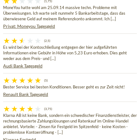
(1,75)
MoneYou hatte wohl am 25.09.14 massive techn. Probleme mit
Überweisungen. Ich warte seit nunmehr 5 Bankarbeitstage, dass das
überwiesene Geld auf meinem Referenzkonto ankommt. Ich [...]
Privat: Moneyou Tagesgeld
(2,5)
Es wird bei der Kontoschließung entgegen der hier aufgeführten
Informationen eine Gebühr in Höhe von 5,23 Euro erhoben. Dies geht
weder aus dem Preis- und [...]
Audi Bank Tagesgeld
(5)
Bester Service bei besten Konditionen. Besser geht es zur Zeit nicht!
Renault Bank Tagesgeld
(3,75)
Klarna AB ist keine Bank, sondern ein schwedischer Finanzdienstleister, der
rechnungsbasierte Zahlungslösungen und Ratenkauf im Online-Handel
anbietet. Vorteile: - Zinsen für Festgeld im Spitzenfeld - keine Kosten -
problemlose Kontoeröffnung - [...]
Klarna+ Festgeld