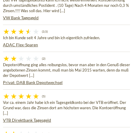
Das VW Tagesgeldkonto kann ich nicht weiteremfehlen. Kontoeröffnung
durch umständliches Postident . (10 Tage) Nach 4 Monaten nur noch 0,3 %
Zinsen.!!!! Was soll das. Hier wird [...]
VW Bank Tagesgeld
(3,5)
Ich bin Kunde seit 4 Jahre und bin ich eigentlich zufrieden.
ADAC Flex-Sparen
(2)
Depoteröffnung ging alles reibungslos, bevor man aber in den Genuß dieser
angebotenen Zinsen kommt, muß man bis Mai 2015 warten, denn da muß
der Depotwert [...]
Privat: DAB Bank Depotwechsel
(5)
Vor ca. einem Jahr habe ich ein Tagesgeldkonto bei der VTB eröffnet. Der
Grund war, dass die Zinsen dort am höchsten waren. Die Kontoeröffnung
[...]
VTB Direktbank Tagesgeld