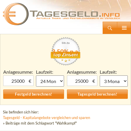
Suchen
Tagesgeld.info – Tagesgeldkonten vergleichen und Tagesgeld-Zinsen berechnen
Zum
Primäre
Inhalt
Menü
springen
3,50% p.a.
Anlagesumme:
Laufzeit:
Anlagesumme:
Laufzeit:
€
€
Sie befinden sich hier:
Tagesgeld - Kapitalangebote vergleichen und sparen
» Beiträge mit dem Schlagwort "Wahlkampf"