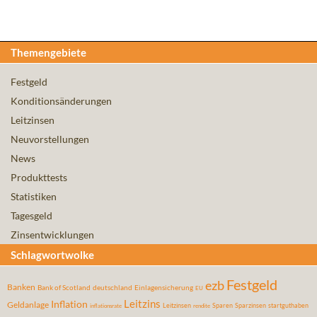
Themengebiete
Festgeld
Konditionsänderungen
Leitzinsen
Neuvorstellungen
News
Produkttests
Statistiken
Tagesgeld
Zinsentwicklungen
Schlagwortwolke
Festgeld
ezb
Banken
Bank of Scotland
deutschland
Einlagensicherung
EU
Leitzins
Inflation
Geldanlage
Leitzinsen
Sparen
Sparzinsen
startguthaben
inflationsrate
rendite