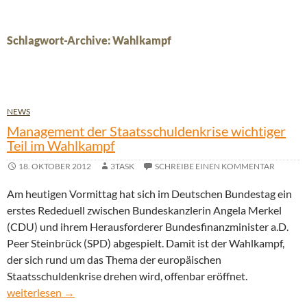
Schlagwort-Archive: Wahlkampf
NEWS
Management der Staatsschuldenkrise wichtiger
Teil im Wahlkampf
18. OKTOBER 2012
3TASK
SCHREIBE EINEN KOMMENTAR
Am heutigen Vormittag hat sich im Deutschen Bundestag ein
erstes Rededuell zwischen Bundeskanzlerin Angela Merkel
(CDU) und ihrem Herausforderer Bundesfinanzminister a.D.
Peer Steinbrück (SPD) abgespielt. Damit ist der Wahlkampf,
der sich rund um das Thema der europäischen
Staatsschuldenkrise drehen wird, offenbar eröffnet.
Management der Staatsschuldenkrise wichtiger Teil im Wahlka
weiterlesen
→