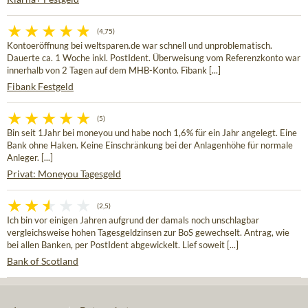
(4,75)
Kontoeröffnung bei weltsparen.de war schnell und unproblematisch.
Dauerte ca. 1 Woche inkl. PostIdent. Überweisung vom Referenzkonto war
innerhalb von 2 Tagen auf dem MHB-Konto. Fibank [...]
Fibank Festgeld
(5)
Bin seit 1Jahr bei moneyou und habe noch 1,6% für ein Jahr angelegt. Eine
Bank ohne Haken. Keine Einschränkung bei der Anlagenhöhe für normale
Anleger. [...]
Privat: Moneyou Tagesgeld
(2,5)
Ich bin vor einigen Jahren aufgrund der damals noch unschlagbar
vergleichsweise hohen Tagesgeldzinsen zur BoS gewechselt. Antrag, wie
bei allen Banken, per PostIdent abgewickelt. Lief soweit [...]
Bank of Scotland