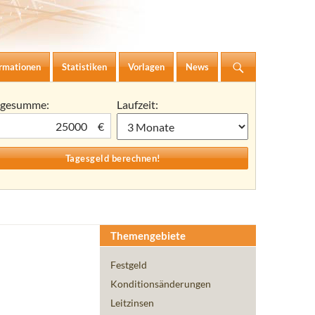
ormationen
Statistiken
Vorlagen
News
agesumme:
Laufzeit:
€
Themengebiete
Festgeld
Konditionsänderungen
Leitzinsen