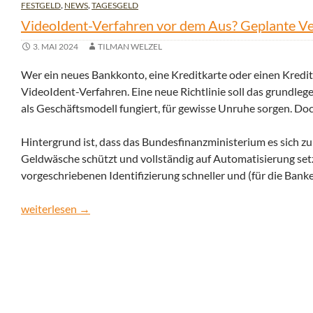
FESTGELD
,
NEWS
,
TAGESGELD
VideoIdent-Verfahren vor dem Aus? Geplante Ve
3. MAI 2024
TILMAN WELZEL
Wer ein neues Bankkonto, eine Kreditkarte oder einen Kred
VideoIdent-Verfahren. Eine neue Richtlinie soll das grundle
als Geschäftsmodell fungiert, für gewisse Unruhe sorgen. Do
Hintergrund ist, dass das Bundesfinanzministerium es sich zum 
Geldwäsche schützt und vollständig auf Automatisierung setzt.
vorgeschriebenen Identifizierung schneller und (für die Ban
VideoIdent-Verfahren vor dem Aus? Geplante Verordnung so
weiterlesen
→