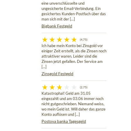
eine unverschlüsselte und
ungesicherte Email-Verbindung. Ein
gesichertes Kunden-Postfach über das
man sich mit der [...]
Bigbank Festgeld
(4,75)
Ich habe mein Konto bei Zinsgold vor
einiger Zeit erstellt, als die Zinsen noch
attraktiver waren. Leider sind die
Zinsen jetzt gefallen. Der Service am
[...]
Zinsgold Festgeld
(2,75)
Katastrophal! Geld am 31.05
eingezahlt und am 03.06 immer noch
nicht gutgeschrieben. Niemand weiss,
wo mein Geld ist. Will daher das ganze
Konto auflösen und [...]
Postova banka Tagesgeld