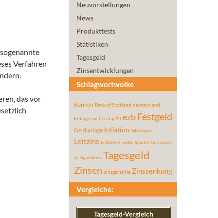
Neuvorstellungen
News
Produkttests
Statistiken
s sogenannte
Tagesgeld
eses Verfahren
Zinsentwicklungen
ändern.
Schlagwortwolke
eren, das vor
Banken
Bank of Scotland
deutschland
setzlich
Festgeld
ezb
Einlagensicherung
EU
Inflation
Geldanlage
inflationsrate
Leitzins
Leitzinsen
Sparen
Sparzinsen
rendite
Tagesgeld
startguthaben
Zinsen
Zinssenkung
zinsgarantie
Vergleiche:
Tagesgeld-Vergleich