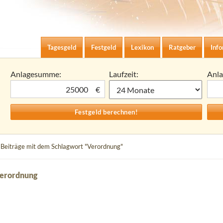
Zum Inhalt springen
agesgeld-Zinsen berechnen
Tagesgeld
Festgeld
Lexikon
Ratgeber
Inf
Anlagesumme:
Laufzeit:
Anl
€
 Beiträge mit dem Schlagwort "Verordnung"
Verordnung