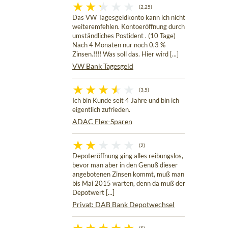
(2,25)
Das VW Tagesgeldkonto kann ich nicht
weiteremfehlen. Kontoeröffnung durch
umständliches Postident . (10 Tage)
Nach 4 Monaten nur noch 0,3 %
Zinsen.!!!! Was soll das. Hier wird [...]
VW Bank Tagesgeld
(3,5)
Ich bin Kunde seit 4 Jahre und bin ich
eigentlich zufrieden.
ADAC Flex-Sparen
(2)
Depoteröffnung ging alles reibungslos,
bevor man aber in den Genuß dieser
angebotenen Zinsen kommt, muß man
bis Mai 2015 warten, denn da muß der
Depotwert [...]
Privat: DAB Bank Depotwechsel