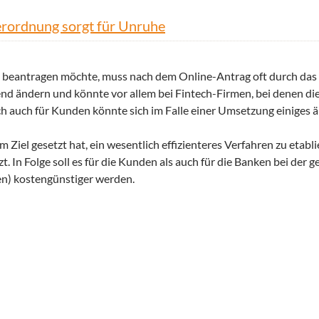
rordnung sorgt für Unruhe
it beantragen möchte, muss nach dem Online-Antrag oft durch da
gend ändern und könnte vor allem bei Fintech-Firmen, bei denen di
ch auch für Kunden könnte sich im Falle einer Umsetzung einiges 
Ziel gesetzt hat, ein wesentlich effizienteres Verfahren zu etabli
 In Folge soll es für die Kunden als auch für die Banken bei der ge
ken) kostengünstiger werden.
rgt für Unruhe