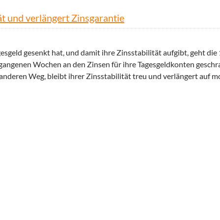
ät und verlängert Zinsgarantie
gesgeld gesenkt hat, und damit ihre Zinsstabilität aufgibt, geht di
gangenen Wochen an den Zinsen für ihre Tagesgeldkonten geschra
nderen Weg, bleibt ihrer Zinsstabilität treu und verlängert auf m
tät und verlängert Zinsgarantie