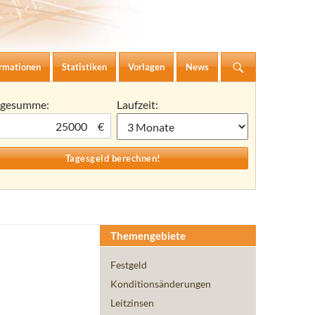
ormationen
Statistiken
Vorlagen
News
agesumme:
Laufzeit:
€
Themengebiete
Festgeld
Konditionsänderungen
Leitzinsen