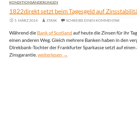
KONDITIONSÄNDERUNGEN
1822direkt setzt beim Tagesgeld auf Zinsstabilit
5. MÄRZ 2014
3TASK
SCHREIBE EINEN KOMMENTAR
Während die
Bank of Scotland
auf heute die Zinsen für ihr Ta
einen anderen Weg. Gleich mehrere Banken haben in den ver
Direkbank-Tochter der Frankfurter Sparkasse setzt auf einen a
1822direkt setzt beim Tagesgeld auf Zinsstabili
Zinsgarantie.
weiterlesen
→