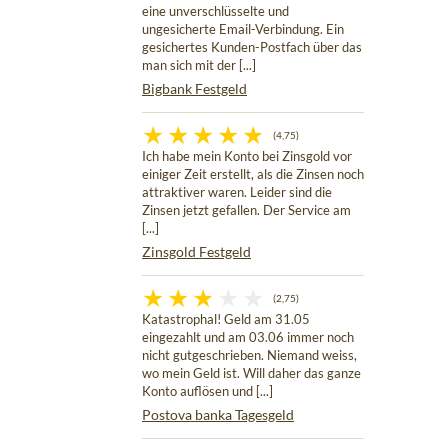
eine unverschlüsselte und
ungesicherte Email-Verbindung. Ein
gesichertes Kunden-Postfach über das
man sich mit der [...]
Bigbank Festgeld
(4,75)
Ich habe mein Konto bei Zinsgold vor
einiger Zeit erstellt, als die Zinsen noch
attraktiver waren. Leider sind die
Zinsen jetzt gefallen. Der Service am
[...]
Zinsgold Festgeld
(2,75)
Katastrophal! Geld am 31.05
eingezahlt und am 03.06 immer noch
nicht gutgeschrieben. Niemand weiss,
wo mein Geld ist. Will daher das ganze
Konto auflösen und [...]
Postova banka Tagesgeld