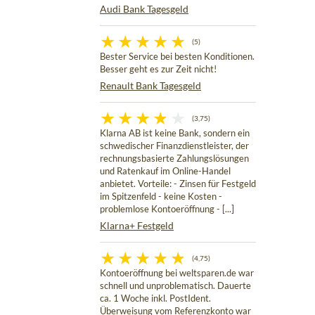
Audi Bank Tagesgeld
(5)
Bester Service bei besten Konditionen.
Besser geht es zur Zeit nicht!
Renault Bank Tagesgeld
(3,75)
Klarna AB ist keine Bank, sondern ein
schwedischer Finanzdienstleister, der
rechnungsbasierte Zahlungslösungen
und Ratenkauf im Online-Handel
anbietet. Vorteile: - Zinsen für Festgeld
im Spitzenfeld - keine Kosten -
problemlose Kontoeröffnung - [...]
Klarna+ Festgeld
(4,75)
Kontoeröffnung bei weltsparen.de war
schnell und unproblematisch. Dauerte
ca. 1 Woche inkl. PostIdent.
Überweisung vom Referenzkonto war