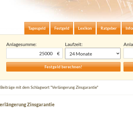
Zum Inhalt springen
agesgeld-Zinsen berechnen
Tagesgeld
Festgeld
Lexikon
Ratgeber
Inf
Anlagesumme:
Laufzeit:
Anl
€
 Beiträge mit dem Schlagwort "Verlängerung Zinsgarantie"
erlängerung Zinsgarantie