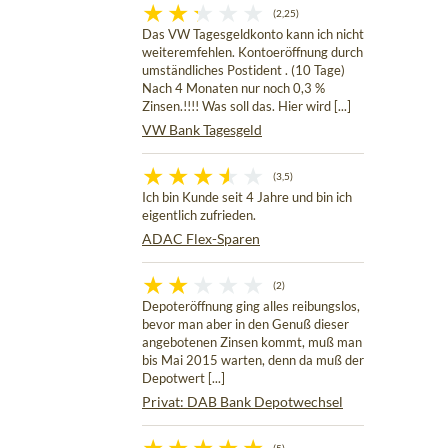
(2,25)
Das VW Tagesgeldkonto kann ich nicht
weiteremfehlen. Kontoeröffnung durch
umständliches Postident . (10 Tage)
Nach 4 Monaten nur noch 0,3 %
Zinsen.!!!! Was soll das. Hier wird [...]
VW Bank Tagesgeld
(3,5)
Ich bin Kunde seit 4 Jahre und bin ich
eigentlich zufrieden.
ADAC Flex-Sparen
(2)
Depoteröffnung ging alles reibungslos,
bevor man aber in den Genuß dieser
angebotenen Zinsen kommt, muß man
bis Mai 2015 warten, denn da muß der
Depotwert [...]
Privat: DAB Bank Depotwechsel