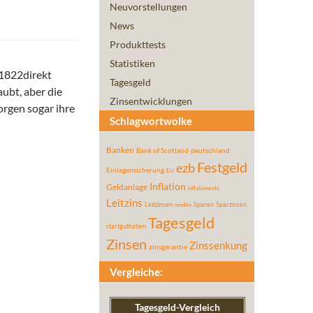
Neuvorstellungen
News
Produkttests
Statistiken
e 1822direkt
Tagesgeld
ubt, aber die
Zinsentwicklungen
orgen sogar ihre
Schlagwortwolke
Banken
Bank of Scotland
deutschland
Festgeld
ezb
Einlagensicherung
EU
Inflation
Geldanlage
inflationsrate
Leitzins
Leitzinsen
Sparen
Sparzinsen
rendite
Tagesgeld
startguthaben
Zinsen
Zinssenkung
zinsgarantie
Vergleiche:
Tagesgeld-Vergleich