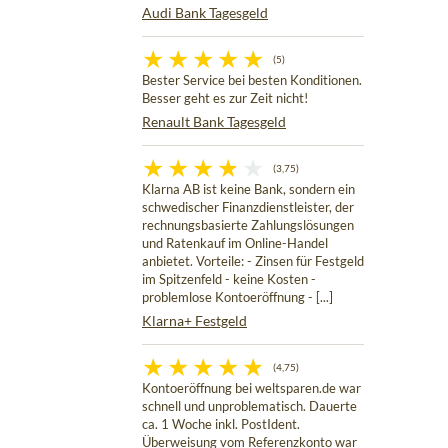
Audi Bank Tagesgeld
(5)
Bester Service bei besten Konditionen.
Besser geht es zur Zeit nicht!
Renault Bank Tagesgeld
(3,75)
Klarna AB ist keine Bank, sondern ein
schwedischer Finanzdienstleister, der
rechnungsbasierte Zahlungslösungen
und Ratenkauf im Online-Handel
anbietet. Vorteile: - Zinsen für Festgeld
im Spitzenfeld - keine Kosten -
problemlose Kontoeröffnung - [...]
Klarna+ Festgeld
(4,75)
Kontoeröffnung bei weltsparen.de war
schnell und unproblematisch. Dauerte
ca. 1 Woche inkl. PostIdent.
Überweisung vom Referenzkonto war