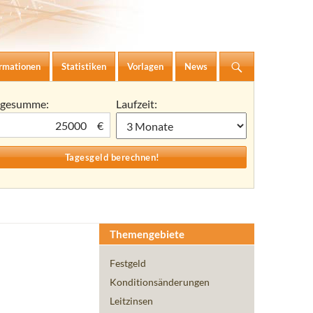
ormationen
Statistiken
Vorlagen
News
agesumme:
Laufzeit:
€
Themengebiete
Festgeld
Konditionsänderungen
Leitzinsen