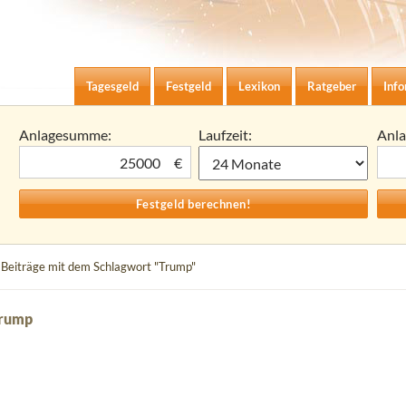
Zum Inhalt springen
agesgeld-Zinsen berechnen
Tagesgeld
Festgeld
Lexikon
Ratgeber
Inf
Anlagesumme:
Laufzeit:
Anl
€
 Beiträge mit dem Schlagwort "Trump"
Trump