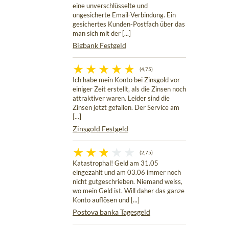
eine unverschlüsselte und
ungesicherte Email-Verbindung. Ein
gesichertes Kunden-Postfach über das
man sich mit der [...]
Bigbank Festgeld
(4,75)
Ich habe mein Konto bei Zinsgold vor
einiger Zeit erstellt, als die Zinsen noch
attraktiver waren. Leider sind die
Zinsen jetzt gefallen. Der Service am
[...]
Zinsgold Festgeld
(2,75)
Katastrophal! Geld am 31.05
eingezahlt und am 03.06 immer noch
nicht gutgeschrieben. Niemand weiss,
wo mein Geld ist. Will daher das ganze
Konto auflösen und [...]
Postova banka Tagesgeld