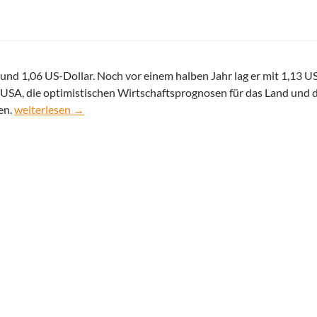
und 1,06 US-Dollar. Noch vor einem halben Jahr lag er mit 1,13 US
 USA, die optimistischen Wirtschaftsprognosen für das Land und 
Starker Dollar befördert Euro ins Tief
en.
weiterlesen
→