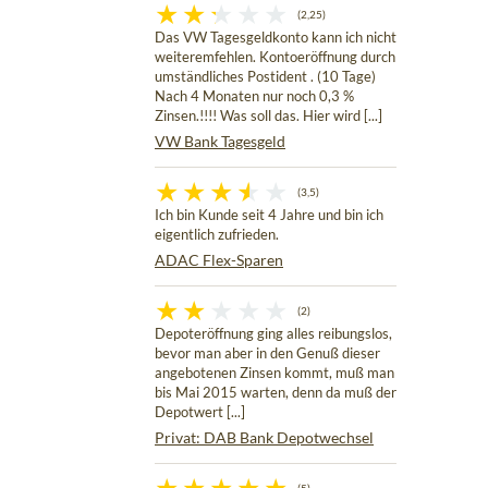
(2,25)
Das VW Tagesgeldkonto kann ich nicht
weiteremfehlen. Kontoeröffnung durch
umständliches Postident . (10 Tage)
Nach 4 Monaten nur noch 0,3 %
Zinsen.!!!! Was soll das. Hier wird [...]
VW Bank Tagesgeld
(3,5)
Ich bin Kunde seit 4 Jahre und bin ich
eigentlich zufrieden.
ADAC Flex-Sparen
(2)
Depoteröffnung ging alles reibungslos,
bevor man aber in den Genuß dieser
angebotenen Zinsen kommt, muß man
bis Mai 2015 warten, denn da muß der
Depotwert [...]
Privat: DAB Bank Depotwechsel