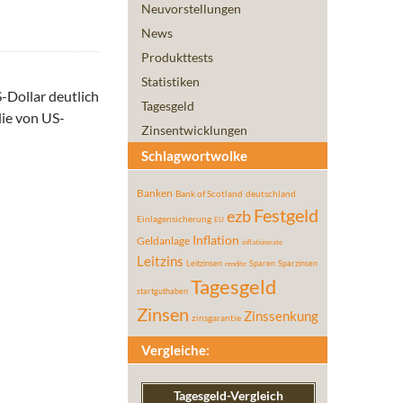
Neuvorstellungen
News
Produkttests
Statistiken
-Dollar deutlich
Tagesgeld
die von US-
Zinsentwicklungen
Schlagwortwolke
Banken
Bank of Scotland
deutschland
Festgeld
ezb
Einlagensicherung
EU
Inflation
Geldanlage
inflationsrate
Leitzins
Leitzinsen
Sparen
Sparzinsen
rendite
Tagesgeld
startguthaben
Zinsen
Zinssenkung
zinsgarantie
Vergleiche:
Tagesgeld-Vergleich