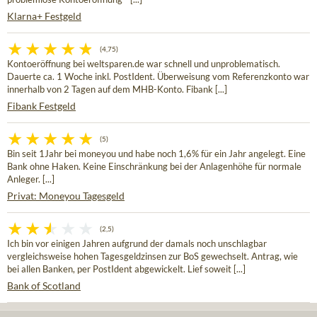
Klarna+ Festgeld
(4,75)
Kontoeröffnung bei weltsparen.de war schnell und unproblematisch.
Dauerte ca. 1 Woche inkl. PostIdent. Überweisung vom Referenzkonto war
innerhalb von 2 Tagen auf dem MHB-Konto. Fibank [...]
Fibank Festgeld
(5)
Bin seit 1Jahr bei moneyou und habe noch 1,6% für ein Jahr angelegt. Eine
Bank ohne Haken. Keine Einschränkung bei der Anlagenhöhe für normale
Anleger. [...]
Privat: Moneyou Tagesgeld
(2,5)
Ich bin vor einigen Jahren aufgrund der damals noch unschlagbar
vergleichsweise hohen Tagesgeldzinsen zur BoS gewechselt. Antrag, wie
bei allen Banken, per PostIdent abgewickelt. Lief soweit [...]
Bank of Scotland