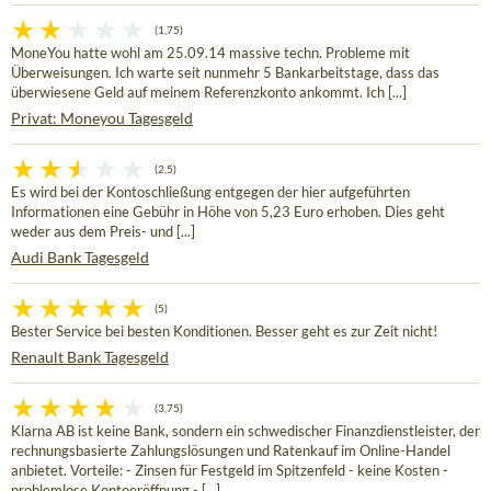
(1,75)
MoneYou hatte wohl am 25.09.14 massive techn. Probleme mit
Überweisungen. Ich warte seit nunmehr 5 Bankarbeitstage, dass das
überwiesene Geld auf meinem Referenzkonto ankommt. Ich [...]
Privat: Moneyou Tagesgeld
(2,5)
Es wird bei der Kontoschließung entgegen der hier aufgeführten
Informationen eine Gebühr in Höhe von 5,23 Euro erhoben. Dies geht
weder aus dem Preis- und [...]
Audi Bank Tagesgeld
(5)
Bester Service bei besten Konditionen. Besser geht es zur Zeit nicht!
Renault Bank Tagesgeld
(3,75)
Klarna AB ist keine Bank, sondern ein schwedischer Finanzdienstleister, der
rechnungsbasierte Zahlungslösungen und Ratenkauf im Online-Handel
anbietet. Vorteile: - Zinsen für Festgeld im Spitzenfeld - keine Kosten -
problemlose Kontoeröffnung - [...]