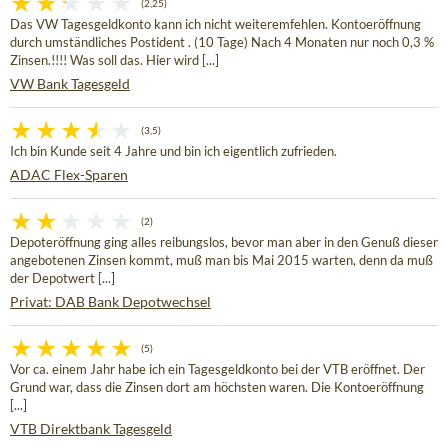
(2,25)
Das VW Tagesgeldkonto kann ich nicht weiteremfehlen. Kontoeröffnung
durch umständliches Postident . (10 Tage) Nach 4 Monaten nur noch 0,3 %
Zinsen.!!!! Was soll das. Hier wird [...]
VW Bank Tagesgeld
(3,5)
Ich bin Kunde seit 4 Jahre und bin ich eigentlich zufrieden.
ADAC Flex-Sparen
(2)
Depoteröffnung ging alles reibungslos, bevor man aber in den Genuß dieser
angebotenen Zinsen kommt, muß man bis Mai 2015 warten, denn da muß
der Depotwert [...]
Privat: DAB Bank Depotwechsel
(5)
Vor ca. einem Jahr habe ich ein Tagesgeldkonto bei der VTB eröffnet. Der
Grund war, dass die Zinsen dort am höchsten waren. Die Kontoeröffnung
[...]
VTB Direktbank Tagesgeld