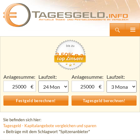
Suchen
Tagesgeld.info – Tagesgeldkonten vergleichen und Tagesgeld-Zinsen berechnen
Zum
Primäre
Inhalt
Menü
springen
3,50% p.a.
Anlagesumme:
Laufzeit:
Anlagesumme:
Laufzeit:
€
€
Sie befinden sich hier:
Tagesgeld - Kapitalangebote vergleichen und sparen
» Beiträge mit dem Schlagwort "Spitzenanbieter"