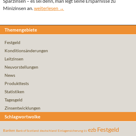
Sparzinsen – es sei denn, man legt seine Ersparnisse zu
Verbraucherpreise halten sich die Waage mit den
Minizinsen an.
weiterlesen
→
Themengebiete
Festgeld
Konditionsänderungen
Leitzinsen
Neuvorstellungen
News
Produkttests
Statistiken
Tagesgeld
Zinsentwicklungen
Schlagwortwolke
Festgeld
ezb
Banken
Bank of Scotland
deutschland
Einlagensicherung
EU