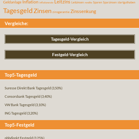
Leitzins
Inflation
Geldanlage
Leitzinsen
Sparen
Sparzinsen
startguthaben
inflationsrate
rendite
Tagesgeld
Zinsen
Zinssenkung
zinsgarantie
Vergleiche:
Tagesgeld-Vergleich
Festgeld-Vergleich
Top5-Tagesgeld
Suresse Direkt Bank Tagesgeld
(3,50%)
Consorsbank Tagesgeld
(3,40%)
VW Bank Tagesgeld
(3,10%)
ING Tagesgeld
(3,20%)
Top5-Festgeld
pbbdirekt Festgeld
(3,25%)