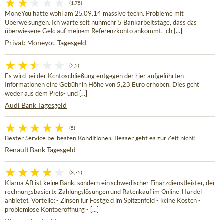
(1,75)
MoneYou hatte wohl am 25.09.14 massive techn. Probleme mit
Überweisungen. Ich warte seit nunmehr 5 Bankarbeitstage, dass das
überwiesene Geld auf meinem Referenzkonto ankommt. Ich [...]
Privat: Moneyou Tagesgeld
(2,5)
Es wird bei der Kontoschließung entgegen der hier aufgeführten
Informationen eine Gebühr in Höhe von 5,23 Euro erhoben. Dies geht
weder aus dem Preis- und [...]
Audi Bank Tagesgeld
(5)
Bester Service bei besten Konditionen. Besser geht es zur Zeit nicht!
Renault Bank Tagesgeld
(3,75)
Klarna AB ist keine Bank, sondern ein schwedischer Finanzdienstleister, der
rechnungsbasierte Zahlungslösungen und Ratenkauf im Online-Handel
anbietet. Vorteile: - Zinsen für Festgeld im Spitzenfeld - keine Kosten -
problemlose Kontoeröffnung - [...]