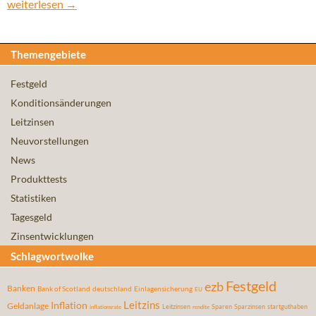
Inflationsrate in der Euro-Zone steigt an
weiterlesen
→
Themengebiete
Festgeld
Konditionsänderungen
Leitzinsen
Neuvorstellungen
News
Produkttests
Statistiken
Tagesgeld
Zinsentwicklungen
Schlagwortwolke
Festgeld
ezb
Banken
Bank of Scotland
deutschland
Einlagensicherung
EU
Leitzins
Inflation
Geldanlage
Leitzinsen
Sparen
Sparzinsen
startguthaben
inflationsrate
rendite