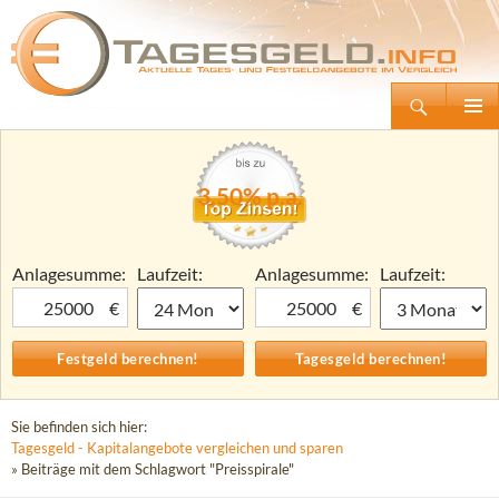
Suchen
Tagesgeld.info – Tagesgeldkonten vergleichen und Tagesgeld-Zinsen berechnen
Zum
Primäre
Inhalt
Menü
springen
3,50% p.a.
Anlagesumme:
Laufzeit:
Anlagesumme:
Laufzeit:
€
€
Sie befinden sich hier:
Tagesgeld - Kapitalangebote vergleichen und sparen
» Beiträge mit dem Schlagwort "Preisspirale"