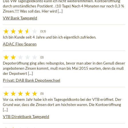
Das VW Tagesgeldkonto kann ich nicht weiteremfehlen. Kontoeröffnung
durch umständliches Postident . (10 Tage) Nach 4 Monaten nur noch 0,3 %
Zinsen.!!!! Was soll das. Hier wird [...]
VW Bank Tagesgeld
(3,5)
Ich bin Kunde seit 4 Jahre und bin ich eigentlich zufrieden.
ADAC Flex-Sparen
(2)
Depoteröffnung ging alles reibungslos, bevor man aber in den Genuß dieser
angebotenen Zinsen kommt, muß man bis Mai 2015 warten, denn da muß
der Depotwert [...]
Privat: DAB Bank Depotwechsel
(5)
Vor ca. einem Jahr habe ich ein Tagesgeldkonto bei der VTB eröffnet. Der
Grund war, dass die Zinsen dort am höchsten waren. Die Kontoeröffnung
[...]
VTB Direktbank Tagesgeld