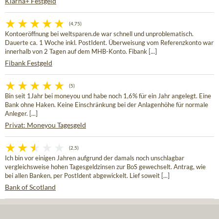
Klarna+ Festgeld
(4,75)
Kontoeröffnung bei weltsparen.de war schnell und unproblematisch.
Dauerte ca. 1 Woche inkl. PostIdent. Überweisung vom Referenzkonto war
innerhalb von 2 Tagen auf dem MHB-Konto. Fibank [...]
Fibank Festgeld
(5)
Bin seit 1Jahr bei moneyou und habe noch 1,6% für ein Jahr angelegt. Eine
Bank ohne Haken. Keine Einschränkung bei der Anlagenhöhe für normale
Anleger. [...]
Privat: Moneyou Tagesgeld
(2,5)
Ich bin vor einigen Jahren aufgrund der damals noch unschlagbar
vergleichsweise hohen Tagesgeldzinsen zur BoS gewechselt. Antrag, wie
bei allen Banken, per PostIdent abgewickelt. Lief soweit [...]
Bank of Scotland