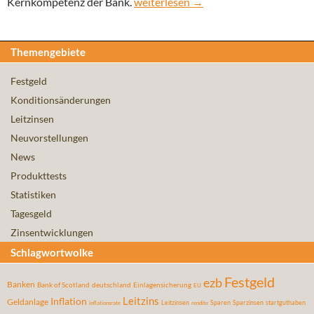
Zinsloch schmälert Umsatz – Deutsc
Kernkompetenz der Bank.
weiterlesen
→
Themengebiete
Festgeld
Konditionsänderungen
Leitzinsen
Neuvorstellungen
News
Produkttests
Statistiken
Tagesgeld
Zinsentwicklungen
Schlagwortwolke
Festgeld
ezb
Banken
Bank of Scotland
deutschland
Einlagensicherung
EU
Leitzins
Inflation
Geldanlage
Leitzinsen
Sparen
Sparzinsen
startguthaben
inflationsrate
rendite