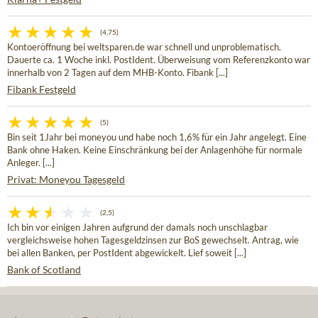
(4,75)
Kontoeröffnung bei weltsparen.de war schnell und unproblematisch.
Dauerte ca. 1 Woche inkl. PostIdent. Überweisung vom Referenzkonto war
innerhalb von 2 Tagen auf dem MHB-Konto. Fibank [...]
Fibank Festgeld
(5)
Bin seit 1Jahr bei moneyou und habe noch 1,6% für ein Jahr angelegt. Eine
Bank ohne Haken. Keine Einschränkung bei der Anlagenhöhe für normale
Anleger. [...]
Privat: Moneyou Tagesgeld
(2,5)
Ich bin vor einigen Jahren aufgrund der damals noch unschlagbar
vergleichsweise hohen Tagesgeldzinsen zur BoS gewechselt. Antrag, wie
bei allen Banken, per PostIdent abgewickelt. Lief soweit [...]
Bank of Scotland