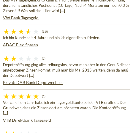
Das VW Tagesgeldkonto kann ich nicht weiteremfehlen. Kontoeröffnung
durch umständliches Postident . (10 Tage) Nach 4 Monaten nur noch 0,3 %
Zinsen.!!!! Was soll das. Hier wird [...]
VW Bank Tagesgeld
(3,5)
Ich bin Kunde seit 4 Jahre und bin ich eigentlich zufrieden.
ADAC Flex-Sparen
(2)
Depoteröffnung ging alles reibungslos, bevor man aber in den Genuß dieser
angebotenen Zinsen kommt, muß man bis Mai 2015 warten, denn da muß
der Depotwert [...]
Privat: DAB Bank Depotwechsel
(5)
Vor ca. einem Jahr habe ich ein Tagesgeldkonto bei der VTB eröffnet. Der
Grund war, dass die Zinsen dort am höchsten waren. Die Kontoeröffnung
[...]
VTB Direktbank Tagesgeld