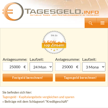
Suchen
Tagesgeld.info – Tagesgeldkonten vergleichen und Tagesgeld-Zinsen berechnen
Zum
Primäre
Inhalt
Menü
springen
3,50% p.a.
Anlagesumme:
Laufzeit:
Anlagesumme:
Laufzeit:
€
€
Sie befinden sich hier:
Tagesgeld - Kapitalangebote vergleichen und sparen
» Beiträge mit dem Schlagwort "Kreditgeschäft"