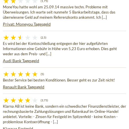
(1,75)
MoneYou hatte wohl am 25.09.14 massive techn. Probleme mit
Überweisungen. Ich warte seit nunmehr 5 Bankarbeitstage, dass das
überwiesene Geld auf meinem Referenzkonto ankommt. Ich [...]
Privat: Moneyou Tagesgeld
(2,5)
Es wird bei der Kontoschließung entgegen der hier aufgeführten
Informationen eine Gebühr in Höhe von 5,23 Euro erhoben. Dies geht
weder aus dem Preis- und [...]
Audi Bank Tagesgeld
(5)
Bester Service bei besten Konditionen. Besser geht es zur Zeit nicht!
Renault Bank Tagesgeld
(3,75)
Klarna AB ist keine Bank, sondern ein schwedischer Finanzdienstleister, der
rechnungsbasierte Zahlungslösungen und Ratenkauf im Online-Handel
anbietet. Vorteile: - Zinsen für Festgeld im Spitzenfeld - keine Kosten -
problemlose Kontoeröffnung - [...]
Klarna+ Festgeld