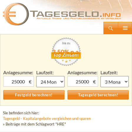
Suchen
Tagesgeld.info – Tagesgeldkonten vergleichen und Tagesgeld-Zinsen berechnen
Zum
Primäre
Inhalt
Menü
springen
3,50% p.a.
Anlagesumme:
Laufzeit:
Anlagesumme:
Laufzeit:
€
€
Sie befinden sich hier:
Tagesgeld - Kapitalangebote vergleichen und sparen
» Beiträge mit dem Schlagwort "HRE"