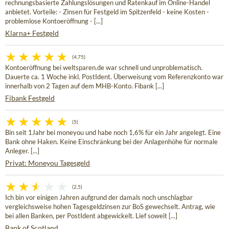
rechnungsbasierte Zahlungslösungen und Ratenkauf im Online-Handel
anbietet. Vorteile: - Zinsen für Festgeld im Spitzenfeld - keine Kosten -
problemlose Kontoeröffnung - [...]
Klarna+ Festgeld
(4,75)
Kontoeröffnung bei weltsparen.de war schnell und unproblematisch.
Dauerte ca. 1 Woche inkl. PostIdent. Überweisung vom Referenzkonto war
innerhalb von 2 Tagen auf dem MHB-Konto. Fibank [...]
Fibank Festgeld
(5)
Bin seit 1Jahr bei moneyou und habe noch 1,6% für ein Jahr angelegt. Eine
Bank ohne Haken. Keine Einschränkung bei der Anlagenhöhe für normale
Anleger. [...]
Privat: Moneyou Tagesgeld
(2,5)
Ich bin vor einigen Jahren aufgrund der damals noch unschlagbar
vergleichsweise hohen Tagesgeldzinsen zur BoS gewechselt. Antrag, wie
bei allen Banken, per PostIdent abgewickelt. Lief soweit [...]
Bank of Scotland