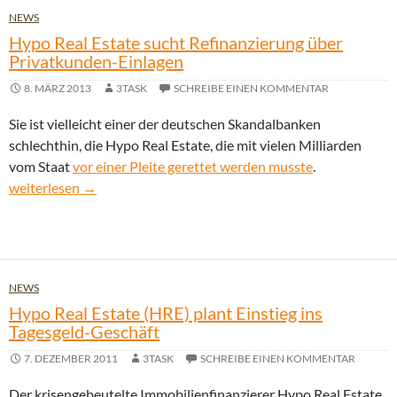
NEWS
Hypo Real Estate sucht Refinanzierung über
Privatkunden-Einlagen
8. MÄRZ 2013
3TASK
SCHREIBE EINEN KOMMENTAR
Sie ist vielleicht einer der deutschen Skandalbanken
schlechthin, die Hypo Real Estate, die mit vielen Milliarden
vom Staat
vor einer Pleite gerettet werden musste
.
Hypo Real Estate sucht Refinanzierung über Privatkunden-Einl
weiterlesen
→
NEWS
Hypo Real Estate (HRE) plant Einstieg ins
Tagesgeld-Geschäft
7. DEZEMBER 2011
3TASK
SCHREIBE EINEN KOMMENTAR
Der krisengebeutelte Immobilienfinanzierer Hypo Real Estate