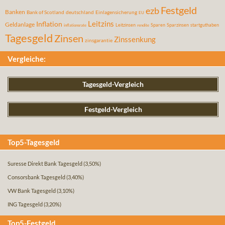
Festgeld
ezb
Banken
Bank of Scotland
deutschland
Einlagensicherung
EU
Leitzins
Inflation
Geldanlage
Leitzinsen
Sparen
Sparzinsen
startguthaben
inflationsrate
rendite
Tagesgeld
Zinsen
Zinssenkung
zinsgarantie
Vergleiche:
Tagesgeld-Vergleich
Festgeld-Vergleich
Top5-Tagesgeld
Suresse Direkt Bank Tagesgeld
(3,50%)
Consorsbank Tagesgeld
(3,40%)
VW Bank Tagesgeld
(3,10%)
ING Tagesgeld
(3,20%)
Top5-Festgeld