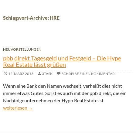
Schlagwort-Archive: HRE
NEUVORSTELLUNGEN
pbb direkt Tagesgeld und Festgeld – Die Hype
Real Estate lässt grüßen
12. MÄRZ 2013
3TASK
SCHREIBE EINEN KOMMENTAR
Wenn eine Bank den Namen wechselt, verheißt dies nicht
immer etwas Gutes. So ist es auch mit der ppb direkt, die ein
Nachfolgeunternehmen der Hypo Real Estate ist.
pbb direkt Tagesgeld und Festgeld – Die Hype Real Estate lässt 
weiterlesen
→