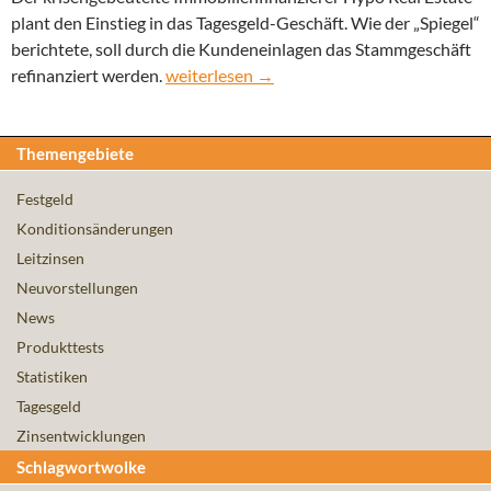
plant den Einstieg in das Tagesgeld-Geschäft. Wie der „Spiegel“
berichtete, soll durch die Kundeneinlagen das Stammgeschäft
Hypo Real Estate (HRE) plant Einstieg ins 
refinanziert werden.
weiterlesen
→
Themengebiete
Festgeld
Konditionsänderungen
Leitzinsen
Neuvorstellungen
News
Produkttests
Statistiken
Tagesgeld
Zinsentwicklungen
Schlagwortwolke