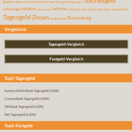
Festgeld
ezb
Banken
Bank of Scotland
deutschland
Einlagensicherung
EU
Leitzins
Inflation
Geldanlage
Leitzinsen
Sparen
Sparzinsen
startguthaben
inflationsrate
rendite
Tagesgeld
Zinsen
Zinssenkung
zinsgarantie
Vergleiche:
Tagesgeld-Vergleich
Festgeld-Vergleich
Top5-Tagesgeld
Suresse Direkt Bank Tagesgeld
(3,50%)
Consorsbank Tagesgeld
(3,40%)
VW Bank Tagesgeld
(3,10%)
ING Tagesgeld
(3,20%)
Top5-Festgeld