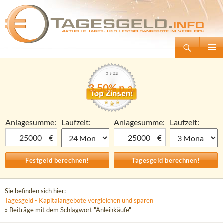
Suchen
Tagesgeld.info – Tagesgeldkonten vergleichen und Tagesgeld-Zinsen berechnen
Zum
Primäre
Inhalt
Menü
springen
3,50% p.a.
Anlagesumme:
Laufzeit:
Anlagesumme:
Laufzeit:
€
€
Sie befinden sich hier:
Tagesgeld - Kapitalangebote vergleichen und sparen
» Beiträge mit dem Schlagwort "Anleihkäufe"