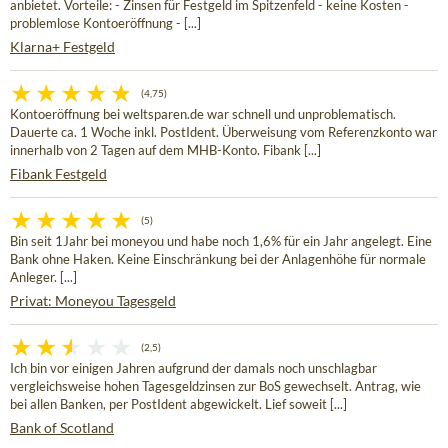
anbietet. Vorteile: - Zinsen für Festgeld im Spitzenfeld - keine Kosten -
problemlose Kontoeröffnung - [...]
Klarna+ Festgeld
(4,75)
Kontoeröffnung bei weltsparen.de war schnell und unproblematisch.
Dauerte ca. 1 Woche inkl. PostIdent. Überweisung vom Referenzkonto war
innerhalb von 2 Tagen auf dem MHB-Konto. Fibank [...]
Fibank Festgeld
(5)
Bin seit 1Jahr bei moneyou und habe noch 1,6% für ein Jahr angelegt. Eine
Bank ohne Haken. Keine Einschränkung bei der Anlagenhöhe für normale
Anleger. [...]
Privat: Moneyou Tagesgeld
(2,5)
Ich bin vor einigen Jahren aufgrund der damals noch unschlagbar
vergleichsweise hohen Tagesgeldzinsen zur BoS gewechselt. Antrag, wie
bei allen Banken, per PostIdent abgewickelt. Lief soweit [...]
Bank of Scotland