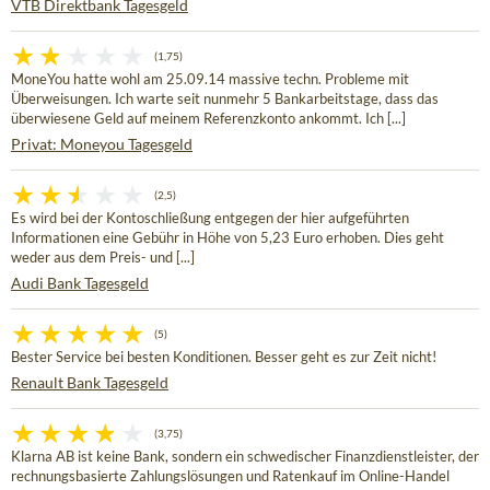
VTB Direktbank Tagesgeld
(1,75)
MoneYou hatte wohl am 25.09.14 massive techn. Probleme mit
Überweisungen. Ich warte seit nunmehr 5 Bankarbeitstage, dass das
überwiesene Geld auf meinem Referenzkonto ankommt. Ich [...]
Privat: Moneyou Tagesgeld
(2,5)
Es wird bei der Kontoschließung entgegen der hier aufgeführten
Informationen eine Gebühr in Höhe von 5,23 Euro erhoben. Dies geht
weder aus dem Preis- und [...]
Audi Bank Tagesgeld
(5)
Bester Service bei besten Konditionen. Besser geht es zur Zeit nicht!
Renault Bank Tagesgeld
(3,75)
Klarna AB ist keine Bank, sondern ein schwedischer Finanzdienstleister, der
rechnungsbasierte Zahlungslösungen und Ratenkauf im Online-Handel