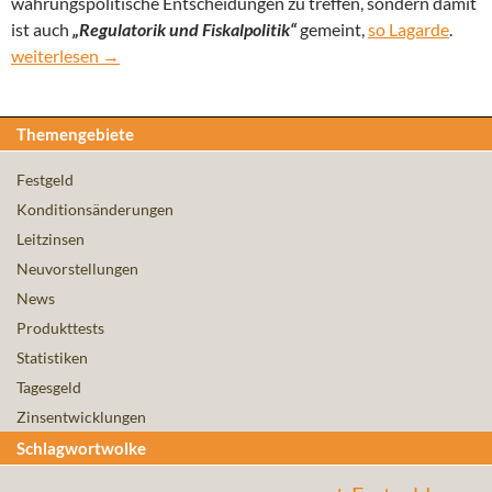
währungspolitische Entscheidungen zu treffen, sondern damit
ist auch
„Regulatorik und Fiskalpolitik“
gemeint,
so Lagarde
.
IWF nimmt Notenbanken in die Pflicht – EZB im Entscheidung
weiterlesen
→
Themengebiete
Festgeld
Konditionsänderungen
Leitzinsen
Neuvorstellungen
News
Produkttests
Statistiken
Tagesgeld
Zinsentwicklungen
Schlagwortwolke