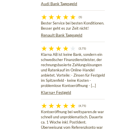
Audi Bank Tagesgeld
(5)
Bester Service bei besten Konditionen.
Besser geht es zur Zeit nicht!
Renault Bank Tagesgeld
(3,75)
Klarna AB ist keine Bank, sondern ein
schwedischer Finanzdienstleister, der
rechnungsbasierte Zahlungslösungen
und Ratenkauf im Online-Handel
anbietet. Vorteile: - Zinsen für Festgeld
im Spitzenfeld - keine Kosten -
problemlose Kontoeröffnung - [...]
Klarna+ Festgeld
(4,75)
Kontoeröffnung bei weltsparen.de war
schnell und unproblematisch. Dauerte
ca. 1 Woche inkl. PostIdent.
Überweisung vom Referenzkonto war