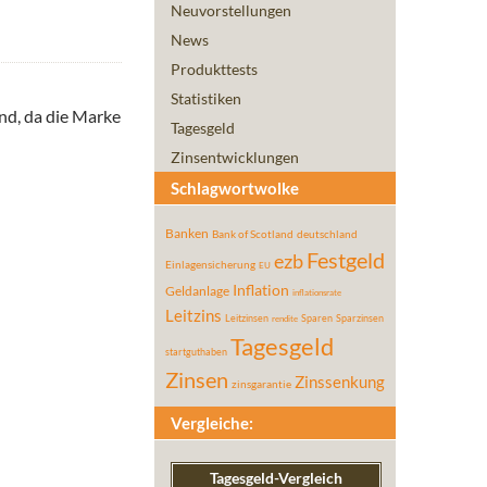
Neuvorstellungen
News
Produkttests
Statistiken
nd, da die Marke
Tagesgeld
Zinsentwicklungen
Schlagwortwolke
Banken
Bank of Scotland
deutschland
Festgeld
ezb
Einlagensicherung
EU
Inflation
Geldanlage
inflationsrate
Leitzins
Leitzinsen
Sparen
Sparzinsen
rendite
Tagesgeld
startguthaben
Zinsen
Zinssenkung
zinsgarantie
Vergleiche:
Tagesgeld-Vergleich