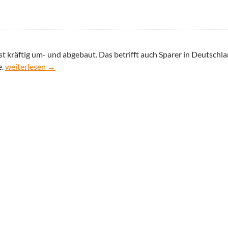
räftig um- und abgebaut. Das betrifft auch Sparer in Deutschla
ABN AMRO stellt Moneyou ein
e.
weiterlesen
→