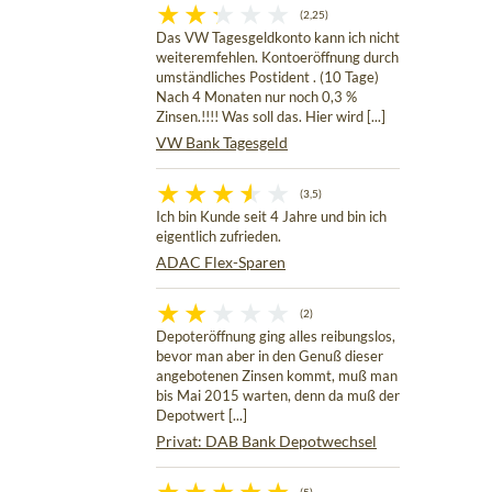
(2,25)
Das VW Tagesgeldkonto kann ich nicht
weiteremfehlen. Kontoeröffnung durch
umständliches Postident . (10 Tage)
Nach 4 Monaten nur noch 0,3 %
Zinsen.!!!! Was soll das. Hier wird [...]
VW Bank Tagesgeld
(3,5)
Ich bin Kunde seit 4 Jahre und bin ich
eigentlich zufrieden.
ADAC Flex-Sparen
(2)
Depoteröffnung ging alles reibungslos,
bevor man aber in den Genuß dieser
angebotenen Zinsen kommt, muß man
bis Mai 2015 warten, denn da muß der
Depotwert [...]
Privat: DAB Bank Depotwechsel