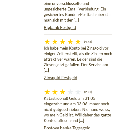
eine unverschlüsselte und
ungesicherte Email-Verbindung. Ein
gesichertes Kunden-Postfach über das
man sich mit der [...]
Bigbank Festgeld
(4,75)
Ich habe mein Konto bei Zinsgold vor
einiger Zeit erstellt, als die Zinsen noch
attraktiver waren. Leider sind die
Zinsen jetzt gefallen. Der Service am
[...]
Zinsgold Festgeld
(2,75)
Katastrophal! Geld am 31.05
eingezahlt und am 03.06 immer noch
nicht gutgeschrieben. Niemand weiss,
wo mein Geld ist. Will daher das ganze
Konto auflösen und [...]
Postova banka Tagesgeld