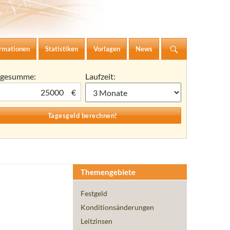
ormationen
Statistiken
Vorlagen
News
agesumme:
Laufzeit:
€
Themengebiete
Festgeld
Konditionsänderungen
Leitzinsen