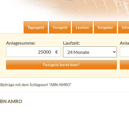
Zum Inhalt springen
agesgeld-Zinsen berechnen
Tagesgeld
Festgeld
Lexikon
Ratgeber
Inf
Anlagesumme:
Laufzeit:
Anl
€
 Beiträge mit dem Schlagwort "ABN AMRO"
 ABN AMRO