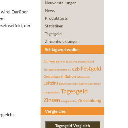
Neuvorstellungen
News
 wird. Darüber
dem
Produkttests
szinseffekt, der
Statistiken
Tagesgeld
Zinsentwicklungen
Schlagwortwolke
Banken
Bank of Scotland
deutschland
Festgeld
ezb
Einlagensicherung
EU
Inflation
Geldanlage
inflationsrate
Leitzins
Leitzinsen
Sparen
Sparzinsen
rendite
Tagesgeld
startguthaben
Zinsen
Zinssenkung
zinsgarantie
Vergleiche:
rgleichs
Tagesgeld-Vergleich