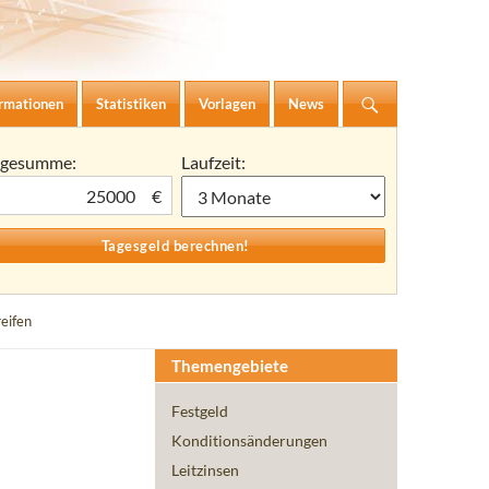
ormationen
Statistiken
Vorlagen
News
agesumme:
Laufzeit:
€
eifen
Themengebiete
Festgeld
Konditionsänderungen
Leitzinsen