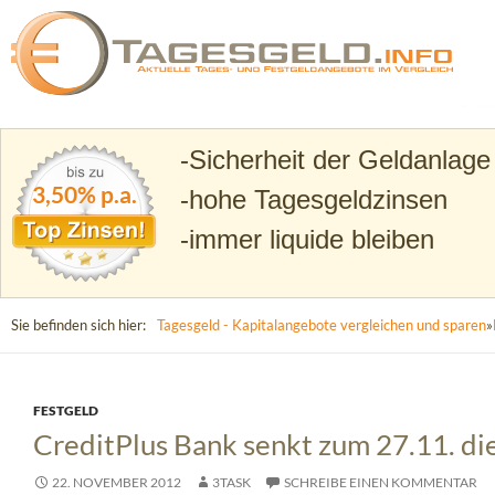
Suchen
Tagesgeld.info – Tagesgeldkonten vergleichen und T
Sicherheit der Geldanlage
3,50% p.a.
hohe Tagesgeldzinsen
immer liquide bleiben
Sie befinden sich hier:
Tagesgeld - Kapitalangebote vergleichen und sparen
»
FESTGELD
CreditPlus Bank senkt zum 27.11. die
22. NOVEMBER 2012
3TASK
SCHREIBE EINEN KOMMENTAR