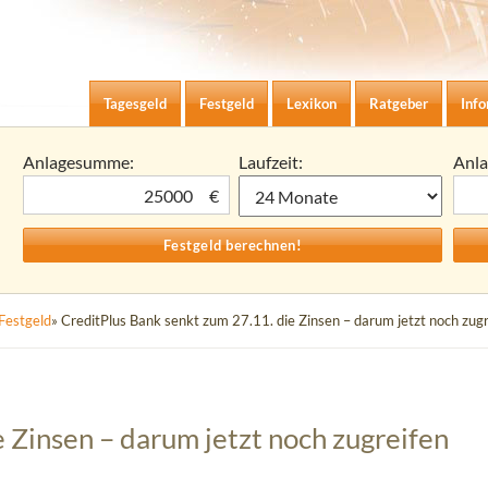
Zum Inhalt springen
agesgeld-Zinsen berechnen
Tagesgeld
Festgeld
Lexikon
Ratgeber
Inf
Anlagesumme:
Laufzeit:
Anl
€
Festgeld
» CreditPlus Bank senkt zum 27.11. die Zinsen – darum jetzt noch zugr
 Zinsen – darum jetzt noch zugreifen