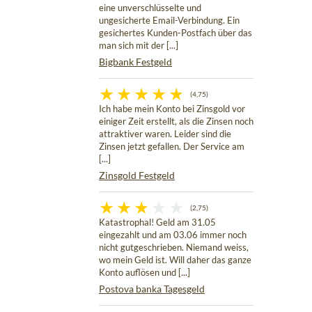
eine unverschlüsselte und
ungesicherte Email-Verbindung. Ein
gesichertes Kunden-Postfach über das
man sich mit der [...]
Bigbank Festgeld
(4,75)
Ich habe mein Konto bei Zinsgold vor
einiger Zeit erstellt, als die Zinsen noch
attraktiver waren. Leider sind die
Zinsen jetzt gefallen. Der Service am
[...]
Zinsgold Festgeld
(2,75)
Katastrophal! Geld am 31.05
eingezahlt und am 03.06 immer noch
nicht gutgeschrieben. Niemand weiss,
wo mein Geld ist. Will daher das ganze
Konto auflösen und [...]
Postova banka Tagesgeld