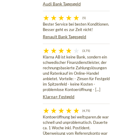
Audi Bank Tagesgeld
(5)
Bester Service bei besten Konditionen.
Besser geht es zur Zeit nicht!
Renault Bank Tagesgeld
(3,75)
Klarna AB ist keine Bank, sondern ein
schwedischer Finanzdienstleister, der
rechnungsbasierte Zahlungslösungen
und Ratenkauf im Online-Handel
anbietet. Vorteile: - Zinsen für Festgeld
im Spitzenfeld - keine Kosten -
problemlose Kontoeröffnung - [...]
Klarna+ Festgeld
(4,75)
Kontoeröffnung bei weltsparen.de war
schnell und unproblematisch. Dauerte
ca. 1 Woche inkl. PostIdent.
Überweisung vom Referenzkonto war