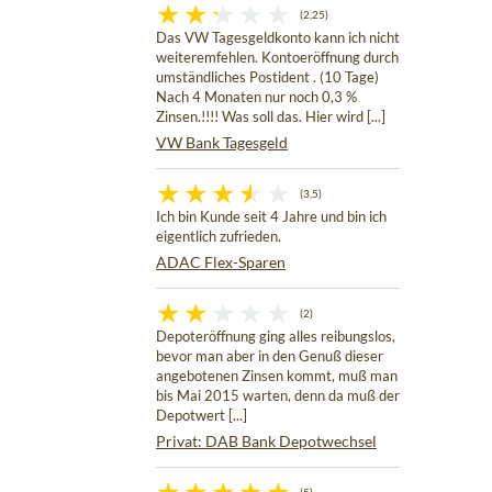
(2,25)
Das VW Tagesgeldkonto kann ich nicht
weiteremfehlen. Kontoeröffnung durch
umständliches Postident . (10 Tage)
Nach 4 Monaten nur noch 0,3 %
Zinsen.!!!! Was soll das. Hier wird [...]
VW Bank Tagesgeld
(3,5)
Ich bin Kunde seit 4 Jahre und bin ich
eigentlich zufrieden.
ADAC Flex-Sparen
(2)
Depoteröffnung ging alles reibungslos,
bevor man aber in den Genuß dieser
angebotenen Zinsen kommt, muß man
bis Mai 2015 warten, denn da muß der
Depotwert [...]
Privat: DAB Bank Depotwechsel