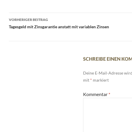
Beitrags-
VORHERIGER BEITRAG
Navigation
Tagesgeld mit Zinsgarantie anstatt mit variablen Zinsen
SCHREIBE EINEN K
Deine E-Mail-Adresse wird 
mit
*
markiert
Kommentar
*