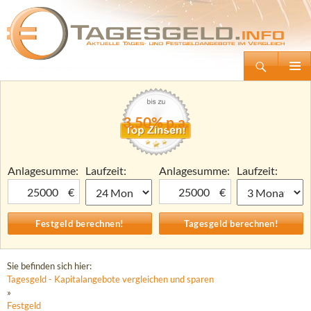
Suchen
Tagesgeld.info – Tagesgeldkonten vergleichen und Tagesgeld-Zinsen berechnen
Zum
Primäre
Inhalt
Menü
springen
3,50% p.a.
Anlagesumme:
Laufzeit:
Anlagesumme:
Laufzeit:
€
€
Sie befinden sich hier:
Tagesgeld - Kapitalangebote vergleichen und sparen
»
Festgeld