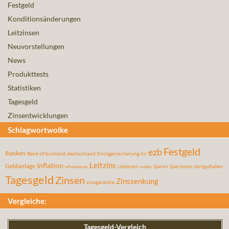
Festgeld
Konditionsänderungen
Leitzinsen
Neuvorstellungen
News
Produkttests
Statistiken
Tagesgeld
Zinsentwicklungen
Schlagwortwolke
Festgeld
ezb
Banken
Bank of Scotland
deutschland
Einlagensicherung
EU
Leitzins
Inflation
Geldanlage
Leitzinsen
Sparen
Sparzinsen
startguthaben
inflationsrate
rendite
Tagesgeld
Zinsen
Zinssenkung
zinsgarantie
Vergleiche:
Tagesgeld-Vergleich