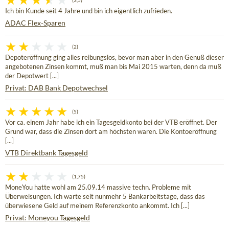
(3,5)
Ich bin Kunde seit 4 Jahre und bin ich eigentlich zufrieden.
ADAC Flex-Sparen
(2)
Depoteröffnung ging alles reibungslos, bevor man aber in den Genuß dieser
angebotenen Zinsen kommt, muß man bis Mai 2015 warten, denn da muß
der Depotwert [...]
Privat: DAB Bank Depotwechsel
(5)
Vor ca. einem Jahr habe ich ein Tagesgeldkonto bei der VTB eröffnet. Der
Grund war, dass die Zinsen dort am höchsten waren. Die Kontoeröffnung
[...]
VTB Direktbank Tagesgeld
(1,75)
MoneYou hatte wohl am 25.09.14 massive techn. Probleme mit
Überweisungen. Ich warte seit nunmehr 5 Bankarbeitstage, dass das
überwiesene Geld auf meinem Referenzkonto ankommt. Ich [...]
Privat: Moneyou Tagesgeld