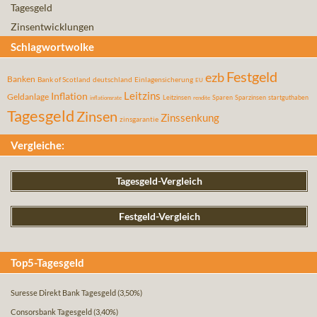
Tagesgeld
Zinsentwicklungen
Schlagwortwolke
Festgeld
ezb
Banken
Bank of Scotland
deutschland
Einlagensicherung
EU
Leitzins
Inflation
Geldanlage
Leitzinsen
Sparen
Sparzinsen
startguthaben
inflationsrate
rendite
Tagesgeld
Zinsen
Zinssenkung
zinsgarantie
Vergleiche:
Tagesgeld-Vergleich
Festgeld-Vergleich
Top5-Tagesgeld
Suresse Direkt Bank Tagesgeld
(3,50%)
Consorsbank Tagesgeld
(3,40%)