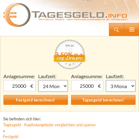
Suchen
Tagesgeld.info – Tagesgeldkonten vergleichen und Tagesgeld-Zinsen berechnen
Zum
Primäre
Inhalt
Menü
springen
3,50% p.a.
Anlagesumme:
Laufzeit:
Anlagesumme:
Laufzeit:
€
€
Sie befinden sich hier:
Tagesgeld - Kapitalangebote vergleichen und sparen
»
Festgeld