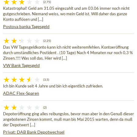
(2,75)
Katastrophal! Geld am 31.05 eingezahlt und am 03.06 immer noch nicht
gutgeschrieben. Niemand weiss, wo mein Geld ist. Will daher das ganze
Konto auflösen und [...]
Postova banka Tagesgeld
(2,25)
Das VW Tagesgeldkonto kann ich nicht weiteremfehlen. Kontoeröffnung
durch umständliches Postident . (10 Tage) Nach 4 Monaten nur noch 0,3 %
Zinsen.!!!! Was soll das. Hier wird [...]
VW Bank Tagesgeld
(3,5)
Ich bin Kunde seit 4 Jahre und bin ich eigentlich zufrieden.
ADAC Flex-Sparen
(2)
Depoteröffnung ging alles reibungslos, bevor man aber in den Genuß dieser
angebotenen Zinsen kommt, muß man bis Mai 2015 warten, denn da muß
der Depotwert [...]
Privat: DAB Bank Depotwechsel