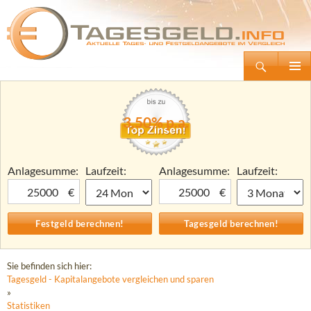
Suchen
Tagesgeld.info – Tagesgeldkonten vergleichen und Tagesgeld-Zinsen berechnen
Zum
Primäre
Inhalt
Menü
springen
3,50% p.a.
Anlagesumme:
Laufzeit:
Anlagesumme:
Laufzeit:
€
€
Sie befinden sich hier:
Tagesgeld - Kapitalangebote vergleichen und sparen
»
Statistiken