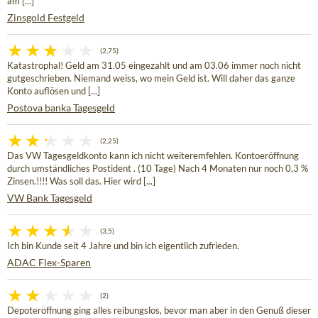
am [...]
Zinsgold Festgeld
(2,75)
Katastrophal! Geld am 31.05 eingezahlt und am 03.06 immer noch nicht
gutgeschrieben. Niemand weiss, wo mein Geld ist. Will daher das ganze
Konto auflösen und [...]
Postova banka Tagesgeld
(2,25)
Das VW Tagesgeldkonto kann ich nicht weiteremfehlen. Kontoeröffnung
durch umständliches Postident . (10 Tage) Nach 4 Monaten nur noch 0,3 %
Zinsen.!!!! Was soll das. Hier wird [...]
VW Bank Tagesgeld
(3,5)
Ich bin Kunde seit 4 Jahre und bin ich eigentlich zufrieden.
ADAC Flex-Sparen
(2)
Depoteröffnung ging alles reibungslos, bevor man aber in den Genuß dieser