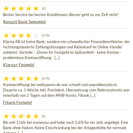
(5)
Bester Service bei besten Konditionen. Besser geht es zur Zeit nicht!
Renault Bank Tagesgeld
(3,75)
Klarna AB ist keine Bank, sondern ein schwedischer Finanzdienstleister, der
rechnungsbasierte Zahlungslösungen und Ratenkauf im Online-Handel
anbietet. Vorteile: - Zinsen für Festgeld im Spitzenfeld - keine Kosten -
problemlose Kontoeröffnung - [...]
Klarna+ Festgeld
(4,75)
Kontoeröffnung bei weltsparen.de war schnell und unproblematisch.
Dauerte ca. 1 Woche inkl. PostIdent. Überweisung vom Referenzkonto war
innerhalb von 2 Tagen auf dem MHB-Konto. Fibank [...]
Fibank Festgeld
(5)
Bin seit 1Jahr bei moneyou und habe noch 1,6% für ein Jahr angelegt. Eine
Bank ohne Haken. Keine Einschränkung bei der Anlagenhöhe für normale