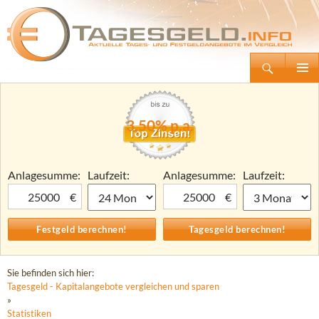
Suchen
Tagesgeld.info – Tagesgeldkonten vergleichen und Tagesgeld-Zinsen berechnen
Zum
Primäre
Inhalt
Menü
springen
3,50% p.a.
Anlagesumme:
Laufzeit:
Anlagesumme:
Laufzeit:
€
€
Sie befinden sich hier:
Tagesgeld - Kapitalangebote vergleichen und sparen
»
Statistiken