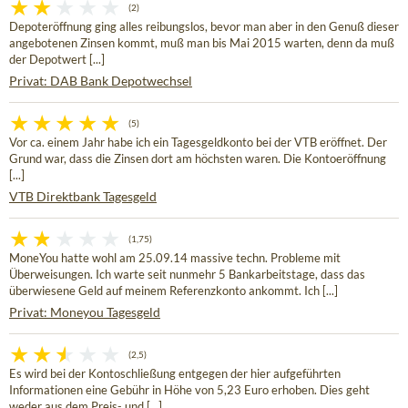
(2)
Depoteröffnung ging alles reibungslos, bevor man aber in den Genuß dieser
angebotenen Zinsen kommt, muß man bis Mai 2015 warten, denn da muß
der Depotwert [...]
Privat: DAB Bank Depotwechsel
(5)
Vor ca. einem Jahr habe ich ein Tagesgeldkonto bei der VTB eröffnet. Der
Grund war, dass die Zinsen dort am höchsten waren. Die Kontoeröffnung
[...]
VTB Direktbank Tagesgeld
(1,75)
MoneYou hatte wohl am 25.09.14 massive techn. Probleme mit
Überweisungen. Ich warte seit nunmehr 5 Bankarbeitstage, dass das
überwiesene Geld auf meinem Referenzkonto ankommt. Ich [...]
Privat: Moneyou Tagesgeld
(2,5)
Es wird bei der Kontoschließung entgegen der hier aufgeführten
Informationen eine Gebühr in Höhe von 5,23 Euro erhoben. Dies geht
weder aus dem Preis- und [...]