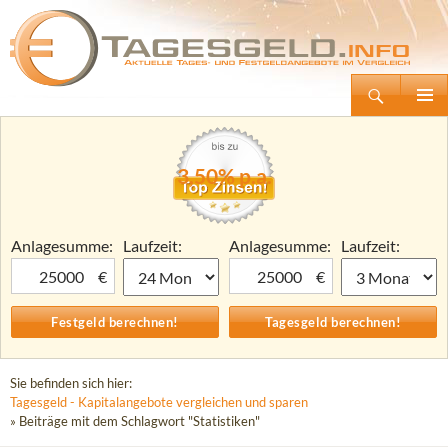
Suchen
Tagesgeld.info – Tagesgeldkonten vergleichen und Tagesgeld-Zinsen berechnen
Zum
Primäre
Inhalt
Menü
springen
3,50% p.a.
Anlagesumme:
Laufzeit:
Anlagesumme:
Laufzeit:
€
€
Sie befinden sich hier:
Tagesgeld - Kapitalangebote vergleichen und sparen
» Beiträge mit dem Schlagwort "Statistiken"