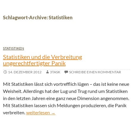
Schlagwort-Archive: Statistiken
STATISTIKEN
Statistiken und die Verbreitung
ungerechtfertigter Panik
14. DEZEMBER 2012
3TASK
SCHREIBE EINEN KOMMENTAR
Mit Statistiken lässt sich vortrefflich lügen – das ist keine neue
Weisheit. Allerdings hat der Lug und Trug rund um Statistiken
in den letzten Jahren eine ganz neue Dimension angenommen.
Mit Statistiken lassen sich Meldungen produzieren, die Panik
Statistiken und die Verbreitung ungerechtfertigter P
verbreiten.
weiterlesen
→