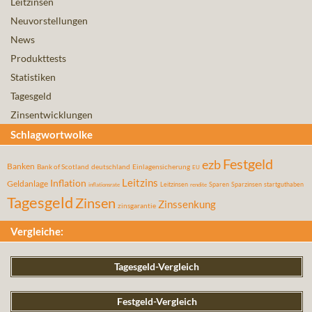
Leitzinsen
Neuvorstellungen
News
Produkttests
Statistiken
Tagesgeld
Zinsentwicklungen
Schlagwortwolke
Festgeld
ezb
Banken
Bank of Scotland
deutschland
Einlagensicherung
EU
Leitzins
Inflation
Geldanlage
Leitzinsen
Sparen
Sparzinsen
startguthaben
inflationsrate
rendite
Tagesgeld
Zinsen
Zinssenkung
zinsgarantie
Vergleiche:
Tagesgeld-Vergleich
Festgeld-Vergleich