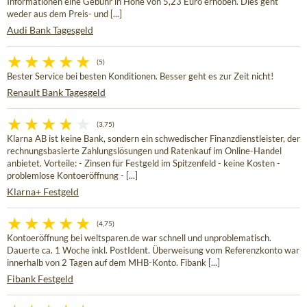
Informationen eine Gebühr in Höhe von 5,23 Euro erhoben. Dies geht
weder aus dem Preis- und [...]
Audi Bank Tagesgeld
(5)
Bester Service bei besten Konditionen. Besser geht es zur Zeit nicht!
Renault Bank Tagesgeld
(3,75)
Klarna AB ist keine Bank, sondern ein schwedischer Finanzdienstleister, der
rechnungsbasierte Zahlungslösungen und Ratenkauf im Online-Handel
anbietet. Vorteile: - Zinsen für Festgeld im Spitzenfeld - keine Kosten -
problemlose Kontoeröffnung - [...]
Klarna+ Festgeld
(4,75)
Kontoeröffnung bei weltsparen.de war schnell und unproblematisch.
Dauerte ca. 1 Woche inkl. PostIdent. Überweisung vom Referenzkonto war
innerhalb von 2 Tagen auf dem MHB-Konto. Fibank [...]
Fibank Festgeld